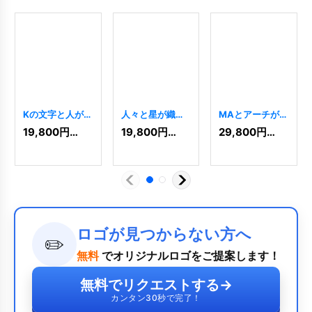
Kの文字と人が織
人々と星が織り
MAとアーチが織
りなす成長と輝
なす躍動の調和
りなす輝きの成
19,800
円
(税込)
19,800
円
(税込)
29,800
円
(税込)
きのロゴ
ロゴ
[
11118
]
長ロゴ
[
11044
]
[
10692
]
ロゴが見つからない方へ
✏️
無料
でオリジナルロゴをご提案します！
無料でリクエストする
→
カンタン30秒で完了！