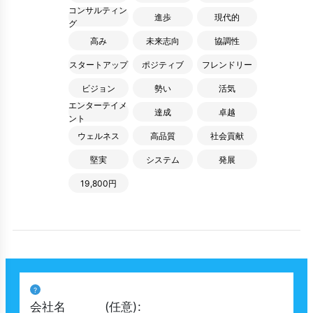
コンサルティン
進歩
現代的
グ
高み
未来志向
協調性
スタートアップ
ポジティブ
フレンドリー
ビジョン
勢い
活気
エンターテイメ
達成
卓越
ント
ウェルネス
高品質
社会貢献
堅実
システム
発展
19,800円
?
会社名
(任意)
: