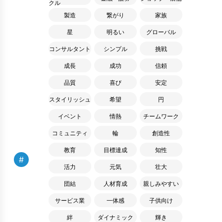
クル
製造
繋がり
家族
星
明るい
グローバル
コンサルタント
シンプル
挑戦
成長
成功
信頼
品質
喜び
安定
スタイリッシュ
希望
円
イベント
情熱
チームワーク
コミュニティ
輪
創造性
教育
目標達成
知性
#
活力
元気
壮大
団結
人材育成
親しみやすい
サービス業
一体感
子供向け
絆
ダイナミック
輝き