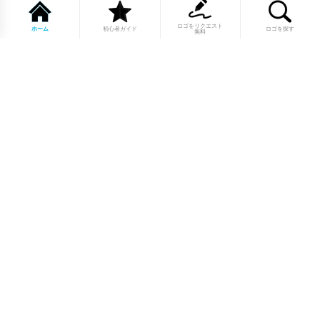
ロゴをリクエスト
ホーム
初心者ガイド
ロゴを探す
無料
1点もののロゴマーク10,000点以上｜
業種別・色別・アルファベットから探
せる
美容・医療・飲食・IT・建築など、業種別カテゴリーから貴
社の事業にぴったりのロゴをお選びいただけます。プロのデ
ザイナーが制作した高品質なロゴマークを幅広いラインナッ
プからご用意しています。
修正無制限・カラー変更無料・著作権
完全譲渡で安心
ご購入後のデザイン修正は回数無制限。ロゴカラーの変更も
無料で対応いたします。納得いくまで調整できるから、初め
てロゴ制作を依頼する方も安心してご利用いただけます。