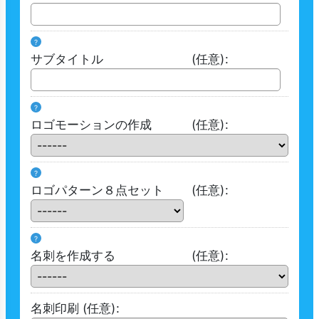
?
サブタイトル
(任意)
:
?
ロゴモーションの作成
(任意)
:
?
ロゴパターン８点セット
(任意)
:
?
名刺を作成する
(任意)
:
名刺印刷
(任意)
: