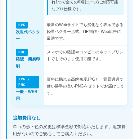
れ1つで全ての印刷ニーズに対応可能
なプロ仕様です。
最新のWebサイトでも劣化なく表示できる
SVG
軽量ベクター形式。HP制作・Web広告に
次世代ベクタ
最適です。
ー
スマホでの確認やコンビニのネットプリン
PDF
トでもそのまま使用可能です。
確認・簡易印
刷
資料に貼れる高解像度JPGと、背景透過で
JPG /
PNG
使い勝手の良いPNGをセットでお届けしま
一般・WEB
す。
用
追加費用なし
ロゴの形・色の変更は標準金額で対応いたします。追加費
用がないのでご安心してご購入ください。