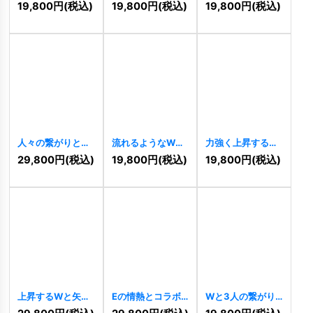
合する先進的な連
幾何学的な力強い
和を象徴するW字
19,800
円
(税込)
19,800
円
(税込)
19,800
円
(税込)
結ロゴ
[
11086
]
ロゴ
[
11058
]
ロゴ
[
11026
]
人々の繋がりと調
流れるようなW字
力強く上昇するW
和を象徴するW字
のダイナミックロ
ロゴ
[
10124
]
29,800
円
(税込)
19,800
円
(税込)
19,800
円
(税込)
ロゴ
[
10433
]
ゴ
[
10229
]
上昇するWと矢印
Eの情熱とコラボ
Wと3人の繋がり
のロゴ
[
11016
]
レーションのロゴ
ロゴ
[
10022
]