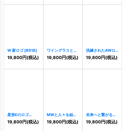
W 家ロゴ
[
8918
]
ワイングラスとW
洗練されたAWロ
のロゴ
[
8911
]
ゴ
[
8845
]
19,800
円
(税込)
19,800
円
(税込)
19,800
円
(税込)
星形Eのロゴ
MWと人々を結ぶ
未来へと繋がる情
[
8832
]
ロゴ
[
8820
]
熱的なWのロゴ
19,800
円
(税込)
19,800
円
(税込)
19,800
円
(税込)
[
8803
]