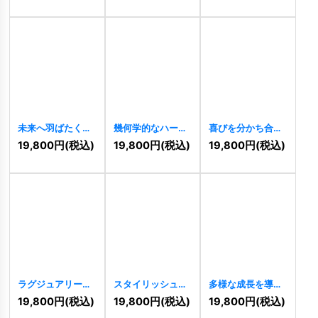
未来へ羽ばたくW
幾何学的なハート
喜びを分かち合う
字グローバルロゴ
のMまたはWのロ
W字の人々ロゴ
19,800
円
(税込)
19,800
円
(税込)
19,800
円
(税込)
[
9664
]
ゴ
[
9650
]
[
9636
]
ラグジュアリーな
スタイリッシュな
多様な成長を導く
MW ロゴ
[
9188
]
WRロゴ
[
9063
]
Wの矢印ロゴ
19,800
円
(税込)
19,800
円
(税込)
19,800
円
(税込)
[
9001
]