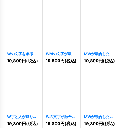
[
10806
]
Wの文字を象徴す
WMの文字が融合
MWが融合した菱
る堅実な建物ロゴ
した立体キューブ
形ロゴ
[
10465
]
19,800
円
(税込)
19,800
円
(税込)
19,800
円
(税込)
[
10518
]
ロゴ
[
10507
]
W字と人が織りな
Wの文字が融合し
MWが融合したシ
すチームワークロ
た立体キューブロ
ャープな矢印ロゴ
19,800
円
(税込)
19,800
円
(税込)
19,800
円
(税込)
ゴ
[
10450
]
ゴ
[
9808
]
[
9720
]