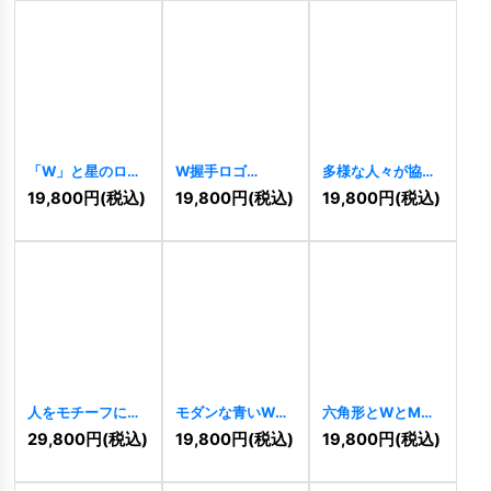
「W」と星のロゴ
W握手ロゴ
多様な人々が協力
[
8286
]
[
8236
]
する「W」のロゴ
19,800
円
(税込)
19,800
円
(税込)
19,800
円
(税込)
[
8225
]
人をモチーフにし
モダンな青いWの
六角形とWとMの
た「W」のロゴ
ロゴ
[
8090
]
ロゴ
[
7990
]
29,800
円
(税込)
19,800
円
(税込)
19,800
円
(税込)
[
8221
]