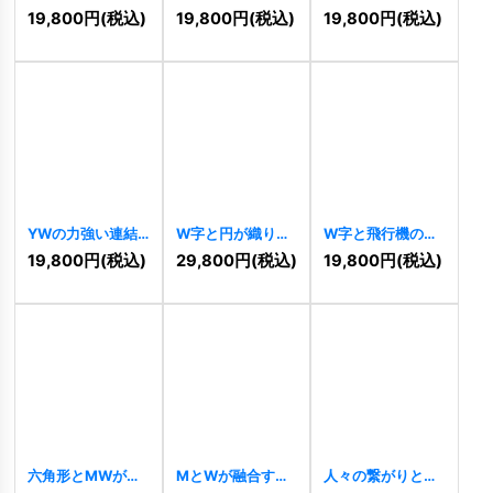
ターロゴ
[
11166
]
力強い連結ロゴ
[
11117
]
19,800
円
(税込)
19,800
円
(税込)
19,800
円
(税込)
[
11122
]
YWの力強い連結
W字と円が織りな
W字と飛行機のグ
ロゴ
[
11108
]
す洗練されたロゴ
ローバルとトラベ
19,800
円
(税込)
29,800
円
(税込)
19,800
円
(税込)
[
11103
]
ルロゴ
[
11090
]
六角形とMWが融
MとWが融合する
人々の繋がりと調