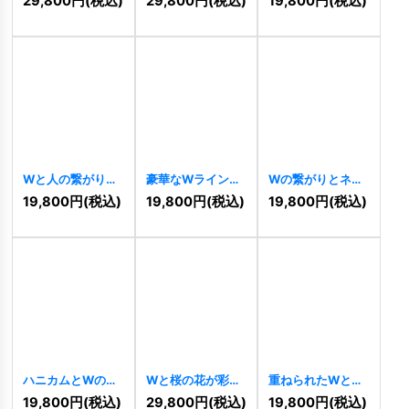
29,800
円
(税込)
29,800
円
(税込)
19,800
円
(税込)
[
10032
]
Wと人の繋がりロ
豪華なWラインロ
Wの繋がりとネッ
ゴ
[
10020
]
ゴ
[
10005
]
トワークを示すモ
19,800
円
(税込)
19,800
円
(税込)
19,800
円
(税込)
ダンロゴ
[
10904
]
ハニカムとWのロ
Wと桜の花が彩る
重ねられたWとM
ゴ
[
10869
]
エレガントなロゴ
のロゴ
[
10534
]
19,800
円
(税込)
29,800
円
(税込)
19,800
円
(税込)