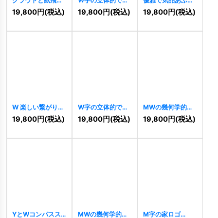
機のWロゴ
進的な連結ロゴ
るW字のロゴ
19,800
円
(税込)
19,800
円
(税込)
19,800
円
(税込)
[
11444
]
[
11330
]
[
11322
]
W 楽しい繋がりと
W字の立体的で先
MWの幾何学的・
笑顔のロゴ
進的な連結ロゴ
先進的連結ロゴ
19,800
円
(税込)
19,800
円
(税込)
19,800
円
(税込)
[
11259
]
[
11219
]
[
11182
]
YとWコンパスス
MWの幾何学的・
M字の家ロゴ