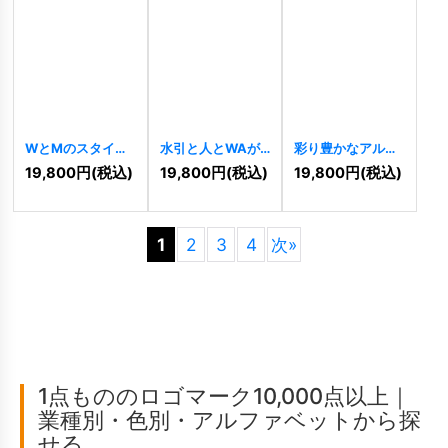
WとMのスタイリ
水引と人とWAが
彩り豊かなアルフ
ッシュなロゴ
織りなす結束のロ
ァベットのロゴ
19,800
円
(税込)
19,800
円
(税込)
19,800
円
(税込)
[
7989
]
ゴ
[
7978
]
[
7949
]
1
2
3
4
次
»
1点もののロゴマーク10,000点以上｜
業種別・色別・アルファベットから探
せる