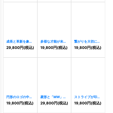
成長と革新を象徴
多様な才能が未来
繋がりを大切にす
するWロゴ
へ羽ばたく、Wと
る、シンプルなW
29,800
円
(税込)
19,800
円
(税込)
19,800
円
(税込)
[
8583
]
人々のロゴ
と人々のロゴ
[
8558
]
[
8439
]
円形のロゴの中に
菱形と「MW」を
ストライプが印象
「MW」
[
8287
]
組み合わせたロゴ
的なWロゴ
19,800
円
(税込)
29,800
円
(税込)
19,800
円
(税込)
[
8288
]
[
8285
]