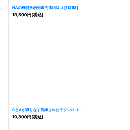
ト
NAの幾何学的先進的連結ロゴ
[
11358
]
19,800
円
(税込)
CとAが織りなす洗練されたモダンロゴ
[
11252
]
19,800
円
(税込)