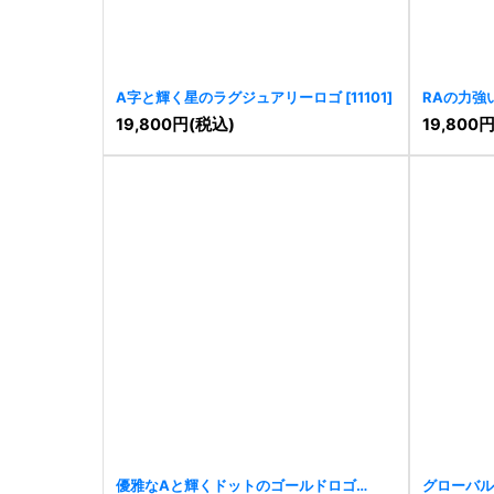
A字と輝く星のラグジュアリーロゴ
[
11101
]
RAの力強
19,800
円
(税込)
19,800
優雅なAと輝くドットのゴールドロゴ
グローバル