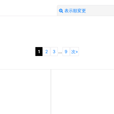
表示順変更
絞り込む
1
2
3
...
9
次
»