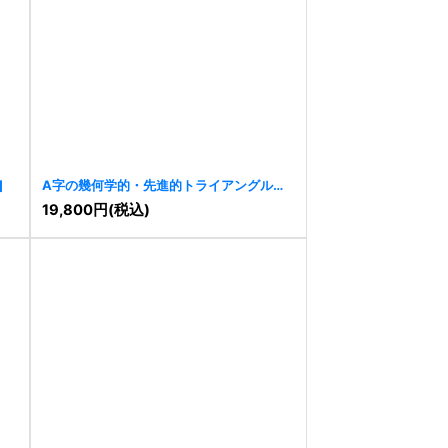
]
A字の幾何学的・先進的トライアングルロ
ゴ
[
11125
]
19,800
円
(税込)