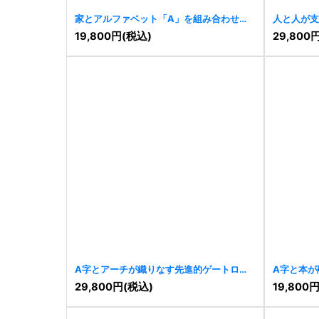
家とアルファベット「A」を組み合わせた
人と人が支
不動産ロゴ
[
11434
]
ゴ
[
11408
]
19,800
円
(税込)
29,800
A字とアーチが織りなす先進的ゲートロゴ
A字と本が
[
11268
]
[
11265
]
29,800
円
(税込)
19,800