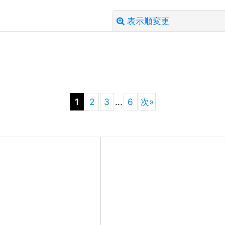
表示順変更
絞り込む
1
2
3
...
6
次
»