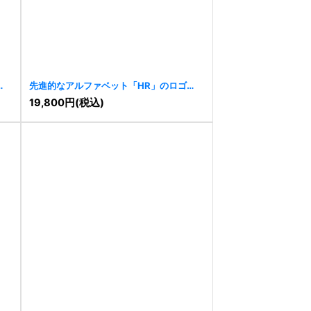
先進的なアルファベット「HR」のロゴ
[
11378
]
19,800
円
(税込)