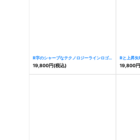
R字のシャープなテクノロジーラインロゴ
Rと上昇矢
[
10338
]
19,800
円
(税込)
19,800