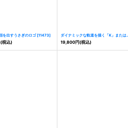
顔を出すうさぎのロゴ
[
11473
]
ダイナミックな軌道を描く「K」または
「R」の先進的ロゴ
[
11419
]
円
(税込)
19,800
円
(税込)