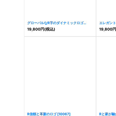
グローバルなR字のダイナミックロゴ
エレガント
[
10191
]
19,800
円
(税込)
19,800
R信頼と革新のロゴ
[
10067
]
Rと家が融