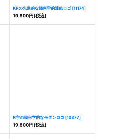
KRの先進的な幾何学的連結ロゴ
[
11174
]
19,800
円
(税込)
R字の幾何学的なモダンロゴ
[
10377
]
19,800
円
(税込)