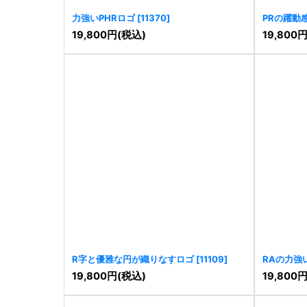
力強いPHRロゴ
[
11370
]
PRの躍動
19,800
円
(税込)
19,800
R字と優雅な円が織りなすロゴ
[
11109
]
RAの力強
19,800
円
(税込)
19,800