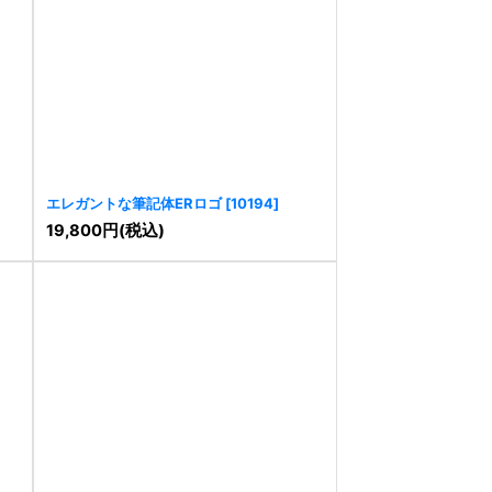
]
エレガントな筆記体ERロゴ
[
10194
]
19,800
円
(税込)