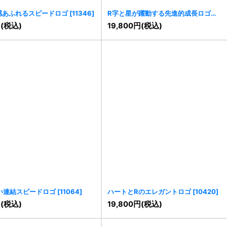
感あふれるスピードロゴ
[
11346
]
R字と星が躍動する先進的成長ロゴ
[
11296
]
円
(税込)
19,800
円
(税込)
い連結スピードロゴ
[
11064
]
ハートとRのエレガントロゴ
[
10420
]
円
(税込)
19,800
円
(税込)