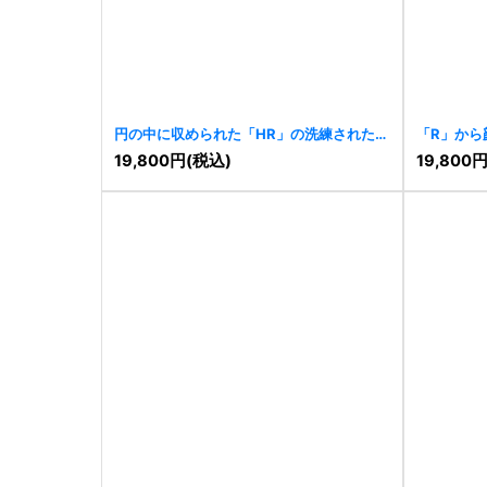
円の中に収められた「HR」の洗練されたロ
「R」から
ゴ
[
11479
]
19,800
円
(税込)
19,800