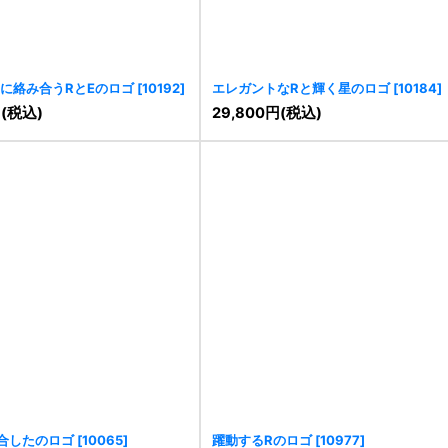
に絡み合うRとEのロゴ
[
10192
]
エレガントなRと輝く星のロゴ
[
10184
]
円
(税込)
29,800
円
(税込)
合したのロゴ
[
10065
]
躍動するRのロゴ
[
10977
]