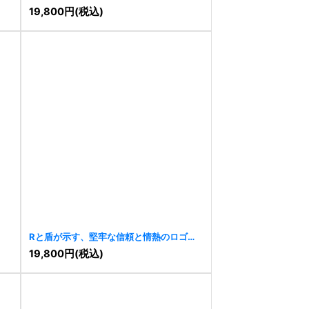
19,800
円
(税込)
Rと盾が示す、堅牢な信頼と情熱のロゴ
[
10932
]
19,800
円
(税込)