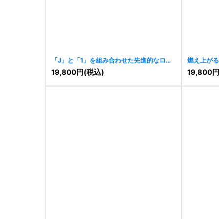
「J」と「1」を組み合わせた先進的なロゴ
燃え上がる
[
11494
]
[
11490
]
19,800
円
(税込)
19,800