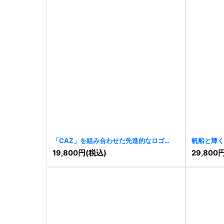
「CAZ」を組み合わせた先進的なロゴ
帆船と輝く
[
11460
]
[
11458
]
19,800
円
(税込)
29,800