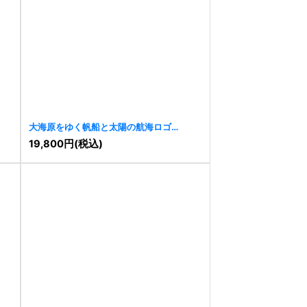
大海原をゆく帆船と太陽の航海ロゴ
[
11430
]
19,800
円
(税込)