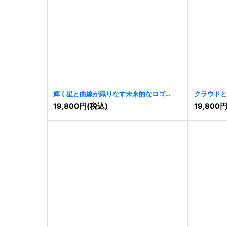
輝く星と曲線が織りなす未来的なロゴ
クラウドと
[
11450
]
19,800
円
(税込)
19,800