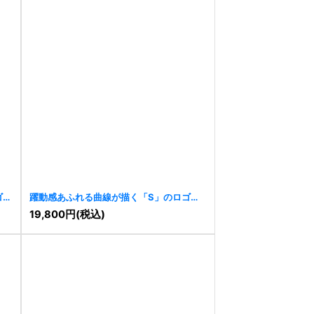
ゴ
躍動感あふれる曲線が描く「S」のロゴ
[
11452
]
19,800
円
(税込)