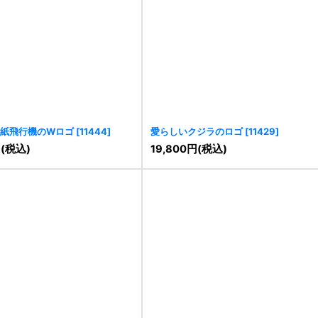
紙飛行機のWロゴ
[
11444
]
愛らしいクジラのロゴ
[
11429
]
円
(税込)
19,800
円
(税込)