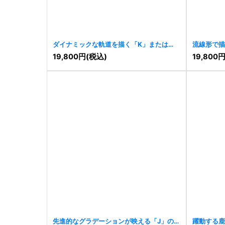
ダイナミックな軌道を描く「K」または
流線形で描
「R」の先進的ロゴ
[
11419
]
モダンロゴ
19,800
円
(税込)
19,800
先進的なグラデーションが映える「J」の
躍動する鹿