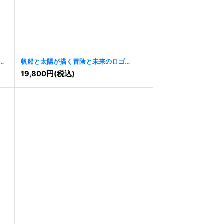
ゴ
帆船と太陽が描く冒険と未来のロゴ
[
11488
]
19,800
円
(税込)