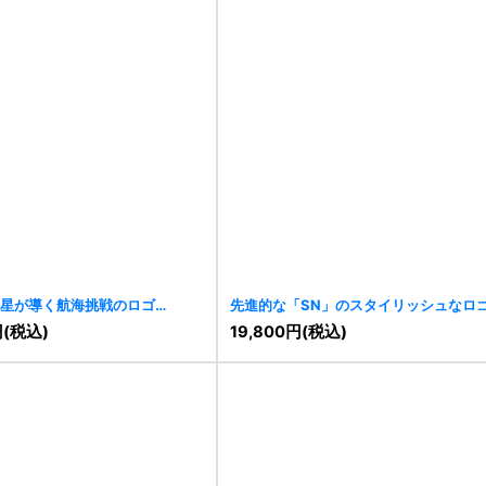
星が導く航海挑戦のロゴ
先進的な「SN」のスタイリッシュなロ
[
11459
]
円
(税込)
19,800
円
(税込)