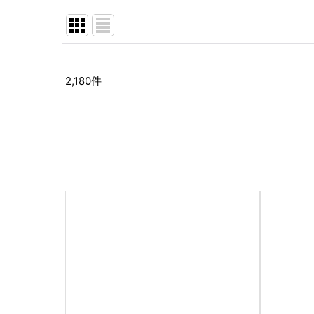
並び順
:
2,180
件