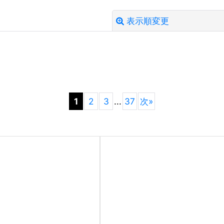
表示順変更
絞り込む
1
2
3
...
37
次
»