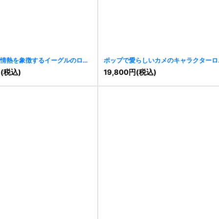
情熱を象徴するイーグルのロゴ
ポップで愛らしいカメのキャラクターロ
[
11487
]
円
(税込)
19,800
円
(税込)