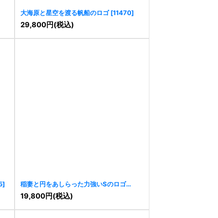
大海原と星空を渡る帆船のロゴ
[
11470
]
29,800
円
(税込)
5
]
稲妻と円をあしらった力強いSのロゴ
[
11462
]
19,800
円
(税込)