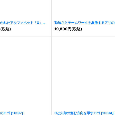
かれたアルファベット「Q」の
勤勉さとチームワークを象徴するアリの
[
11420
]
ゴ
[
11418
]
円
(税込)
19,800
円
(税込)
のロゴ
[
11397
]
Dと矢印の進む方向を示すロゴ
[
11394
]