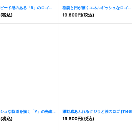
ピード感のある「B」のロゴ
稲妻と円が描くエネルギッシュなロゴ
[
11476
]
円
(税込)
19,800
円
(税込)
シュな軌道を描く「Y」の先進
躍動感あふれるクジラと波のロゴ
[
1146
464
]
円
(税込)
19,800
円
(税込)