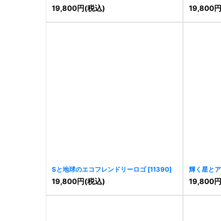
ロゴ
[
11404
]
19,800
円
(税込)
19,800
Sと地球のエコフレンドリーロゴ
[
11390
]
輝く星とア
ッシュなロ
19,800
円
(税込)
19,800