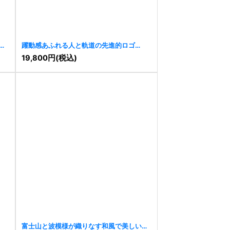
ロ
躍動感あふれる人と軌道の先進的ロゴ
[
11417
]
19,800
円
(税込)
富士山と波模様が織りなす和風で美しいロ