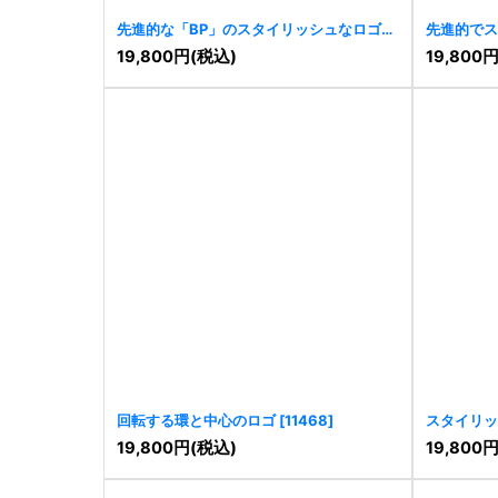
先進的な「BP」のスタイリッシュなロゴ
先進的でス
[
11484
]
[
11482
]
19,800
円
(税込)
19,800
回転する環と中心のロゴ
[
11468
]
スタイリッ
的ロゴ
[
11
19,800
円
(税込)
19,800