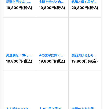
稲妻と円をあしら
太陽と学びと自然
帆船と輝く星が導
った力強いSのロ
の家ロゴ
[
11455
]
く航海挑戦のロゴ
19,800
円
(税込)
19,800
円
(税込)
29,800
円
(税込)
ゴ
[
11462
]
[
11458
]
先進的な「SN」の
Aの文字に輝く星
笑顔のひまわりロ
スタイリッシュな
のロゴ
[
11456
]
ゴ
[
11457
]
19,800
円
(税込)
19,800
円
(税込)
19,800
円
(税込)
ロゴ
[
11459
]
本を読むシロクマ
人々の手と手で築
太陽のような花が