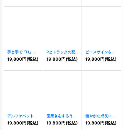
手と手で「H」を
Pとトラックの配
ピースサインをモ
形作るコミュニテ
送ロゴ
[
11366
]
チーフにしたカラ
19,800
円
(税込)
19,800
円
(税込)
19,800
円
(税込)
ィロゴ
[
11365
]
フルなロゴ
[
11363
]
アルファベット
歯磨きをするうさ
健やかな成長ロゴ
「P」をモチーフ
ぎのかわいいロゴ
[
11360
]
19,800
円
(税込)
19,800
円
(税込)
19,800
円
(税込)
にした先進的なロ
[
11361
]