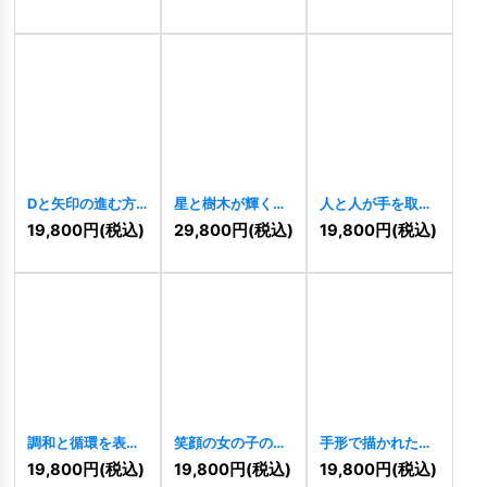
[
11398
]
るロゴ
[
11395
]
厳あるロゴ
[
11396
]
Dと矢印の進む方
星と樹木が輝くカ
人と人が手を取り
向を示すロゴ
ラフルなファンタ
合う「O」のコミ
19,800
円
(税込)
29,800
円
(税込)
19,800
円
(税込)
[
11394
]
ジーロゴ
[
11387
]
ュニティロゴ
[
11388
]
調和と循環を表現
笑顔の女の子の顔
手形で描かれたカ
した華やかな幾何
ロゴ
[
11383
]
ラフルな木のロゴ
19,800
円
(税込)
19,800
円
(税込)
19,800
円
(税込)
学ロゴ
[
11386
]
[
11371
]