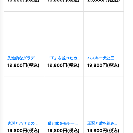
たは「R」の先進
ゴ
[
11417
]
ティロゴ
[
11408
]
的ロゴ
[
11419
]
先進的なグラデー
「T」を並べたカ
ハスキー犬と三日
ションが映える
ラフルなヘキサゴ
月が描かれたクー
19,800
円
(税込)
19,800
円
(税込)
19,800
円
(税込)
「J」のロゴ
ンロゴ
[
11402
]
ルで力強いロゴ
[
11404
]
[
11400
]
肉球とハサミのペ
猫と家をモチーフ
王冠と盾を組み合
ットケアロゴ
にした温かみのあ
わせた「BN」の威
19,800
円
(税込)
19,800
円
(税込)
19,800
円
(税込)