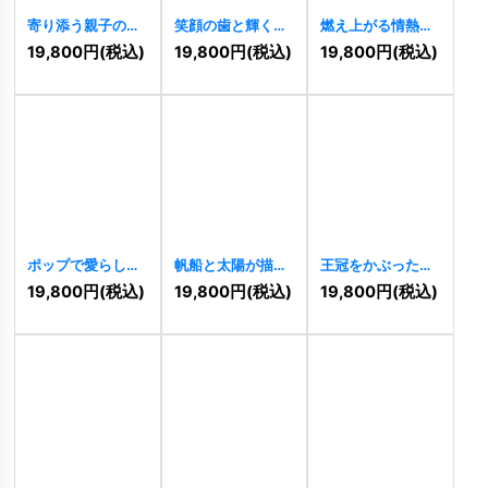
寄り添う親子の鳥
笑顔の歯と輝く星
燃え上がる情熱を
が描く温かい絆の
のロゴ
[
11498
]
象徴するイーグル
19,800
円
(税込)
19,800
円
(税込)
19,800
円
(税込)
ロゴ
[
11500
]
のロゴ
[
11490
]
ポップで愛らしい
帆船と太陽が描く
王冠をかぶった犬
カメのキャラクタ
冒険と未来のロゴ
と猫の仲良しロゴ
19,800
円
(税込)
19,800
円
(税込)
19,800
円
(税込)
ーロゴ
[
11487
]
[
11488
]
[
11486
]