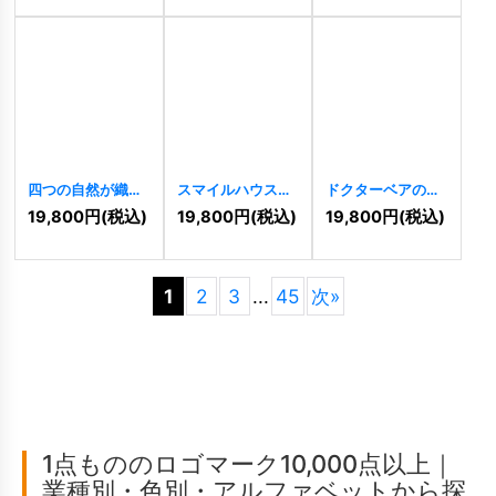
ゴ
[
11364
]
四つの自然が織り
スマイルハウスと
ドクターベアのロ
なすハッピーライ
薬のロゴ
[
11357
]
ゴ
[
11355
]
19,800
円
(税込)
19,800
円
(税込)
19,800
円
(税込)
フロゴ
[
11353
]
1
2
3
...
45
次
»
1点もののロゴマーク10,000点以上｜
業種別・色別・アルファベットから探