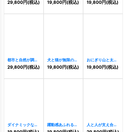
描く先進的な不動
親子の温かいロゴ
と太陽の航海ロゴ
29,800
円
(税込)
19,800
円
(税込)
19,800
円
(税込)
産建築ロゴ
[
11433
]
[
11430
]
[
11432
]
都市と自然が調和
犬と猫が無限の絆
おにぎり山と太陽
する不動産建築ロ
で結ばれたペット
の食卓ロゴ
29,800
円
(税込)
19,800
円
(税込)
19,800
円
(税込)
ゴ
[
11428
]
ロゴ
[
11426
]
[
11416
]
ダイナミックな軌
躍動感あふれる人
人と人が支え合う
道を描く「K」ま
と軌道の先進的ロ
「AT」のコミュニ
19,800
円
(税込)
19,800
円
(税込)
29,800
円
(税込)