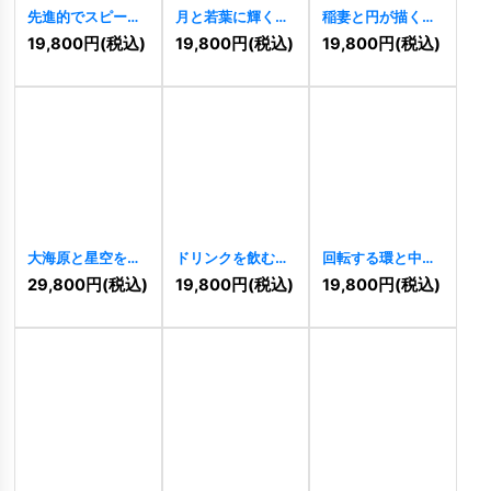
先進的でスピード
月と若葉に輝く
稲妻と円が描くエ
感のある「B」の
「A」のナチュラ
ネルギッシュなロ
19,800
円
(税込)
19,800
円
(税込)
19,800
円
(税込)
ロゴ
[
11482
]
ルロゴ
[
11478
]
ゴ
[
11476
]
大海原と星空を渡
ドリンクを飲む女
回転する環と中心
る帆船のロゴ
の子のキュートな
のロゴ
[
11468
]
29,800
円
(税込)
19,800
円
(税込)
19,800
円
(税込)
[
11470
]
ロゴ
[
11461
]