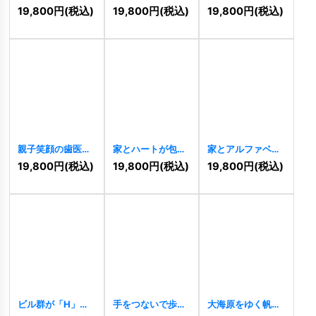
うさぎのキュート
[
11446
]
愛い柴犬のロゴ
19,800
円
(税込)
19,800
円
(税込)
19,800
円
(税込)
なロゴ
[
11445
]
[
11443
]
親子笑顔の歯医者
家とハートが包む
家とアルファベッ
ロゴ
[
11440
]
幸せな親子のロゴ
ト「A」を組み合
19,800
円
(税込)
19,800
円
(税込)
19,800
円
(税込)
[
11437
]
わせた不動産ロゴ
[
11434
]
ビル群が「H」を
手をつないで歩く
大海原をゆく帆船