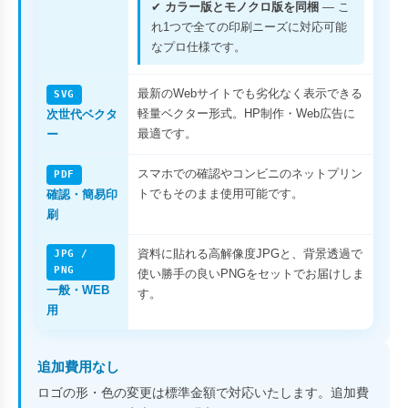
✔
カラー版とモノクロ版を同梱
— こ
れ1つで全ての印刷ニーズに対応可能
なプロ仕様です。
最新のWebサイトでも劣化なく表示できる
SVG
軽量ベクター形式。HP制作・Web広告に
次世代ベクタ
最適です。
ー
スマホでの確認やコンビニのネットプリン
PDF
トでもそのまま使用可能です。
確認・簡易印
刷
資料に貼れる高解像度JPGと、背景透過で
JPG /
PNG
使い勝手の良いPNGをセットでお届けしま
一般・WEB
す。
用
追加費用なし
ロゴの形・色の変更は標準金額で対応いたします。追加費