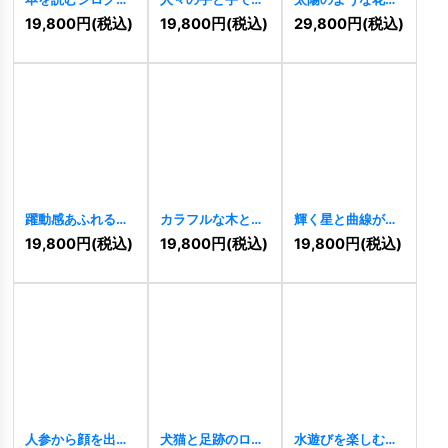
の愛らしいロゴ
く王冠のコミュニ
ほほえむ、元気い
19,800
円
(税込)
19,800
円
(税込)
29,800
円
(税込)
[
11453
]
ティロゴ
[
11454
]
っぱいのキャラク
ターロゴ
[
11451
]
躍動感あふれる曲
カラフルな木と風
輝く星と曲線が織
線が描く「S」の
船の楽しげなロゴ
りなす未来的なロ
19,800
円
(税込)
19,800
円
(税込)
19,800
円
(税込)
ロゴ
[
11452
]
[
11449
]
ゴ
[
11450
]
人参から顔を出す
犬猫と足跡のロゴ
水遊びを楽しむ可