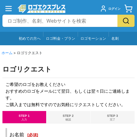
ログイン
初めての方へ
ロゴ料金・プラン
ロゴモーション
名刺
ホーム
>
ロゴリクエスト
ロゴリクエスト
ご希望のロゴをお教えください
おすすめのロゴをメールにて翌日、もしくは翌々日にご連絡しま
す。
ご購入までは無料ですのでお気軽にリクエストしてください。
STEP 1
STEP 2
STEP 3
入力
確認
完了
お名前
[
必須
]