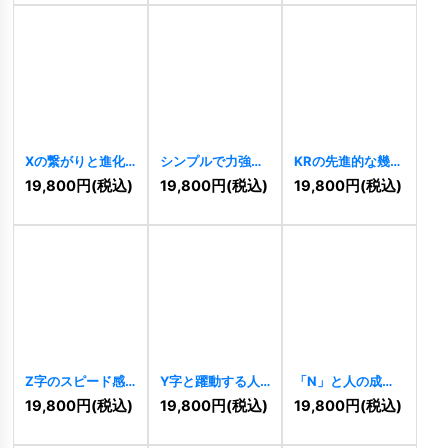
Xの繋がりと進化
シンプルで力強い
KRの先進的な幾何
ロゴ
[
11191
]
「A」のロゴ
学的連結ロゴ
19,800
円
(税込)
19,800
円
(税込)
19,800
円
(税込)
[
11189
]
[
11174
]
Z字のスピード感
Y字と躍動する人
「N」と人の成長
あふれるストライ
型の先進的成長ロ
ロゴ
[
11154
]
19,800
円
(税込)
19,800
円
(税込)
19,800
円
(税込)
プロゴ
[
11170
]
ゴ
[
11162
]