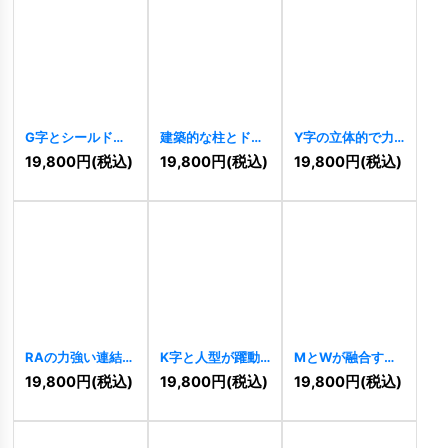
G字とシールドの
建築的な柱とドッ
Y字の立体的で力
幾何学的ロゴ
トの「I」字ロゴ
強いロゴ
[
11084
]
19,800
円
(税込)
19,800
円
(税込)
19,800
円
(税込)
[
11088
]
[
11085
]
RAの力強い連結ス
K字と人型が躍動
MとWが融合する
ピードロゴ
する未来志向ロゴ
幾何学的な力強い
19,800
円
(税込)
19,800
円
(税込)
19,800
円
(税込)
[
11064
]
[
11059
]
ロゴ
[
11058
]