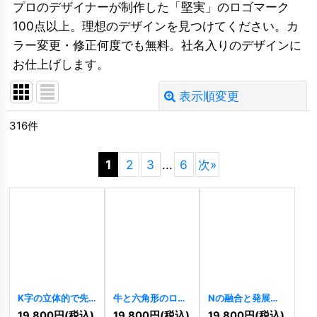
プロのデザイナーが制作した「堅実」のロゴマーク
100点以上。理想のデザインを見つけてください。カ
ラー変更・修正何度でも無料。社名入りのデザインに
お仕上げします。
表示順変更
閉じる
316
件
並び順
:
1
2
3
...
6
次
»
絞り込む
K字の立体的で先
牛と六角形のロゴ
Nの融合と発展ロ
進的な連結ロゴ
[
11349
]
ゴ
[
11344
]
19,800
円
(税込)
19,800
円
(税込)
19,800
円
(税込)