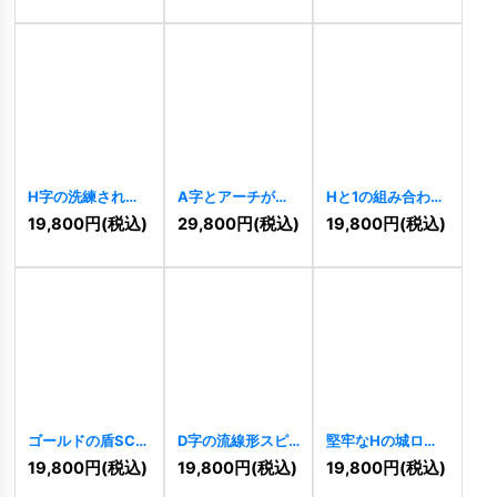
[
11313
]
[
11304
]
H字の洗練された
A字とアーチが織
Hと1の組み合わせ
モダンロゴ
りなす先進的ゲー
ロゴ
[
11263
]
19,800
円
(税込)
29,800
円
(税込)
19,800
円
(税込)
[
11272
]
トロゴ
[
11268
]
ゴールドの盾SCロ
D字の流線形スピ
堅牢なHの城ロゴ
ゴ
[
11264
]
ードロゴ
[
11262
]
[
11254
]
19,800
円
(税込)
19,800
円
(税込)
19,800
円
(税込)