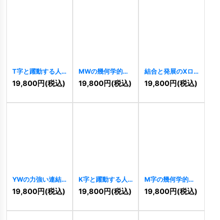
T字と躍動する人
MWの幾何学的・
結合と発展のXロ
型の先進的ロゴ
力強い連結ロゴ
ゴ
[
11114
]
19,800
円
(税込)
19,800
円
(税込)
19,800
円
(税込)
[
11126
]
[
11122
]
YWの力強い連結
K字と躍動する人
M字の幾何学的と
ロゴ
[
11108
]
型の先進的成長ロ
先進的ストライプ
19,800
円
(税込)
19,800
円
(税込)
19,800
円
(税込)
ゴ
[
11094
]
ロゴ
[
11089
]