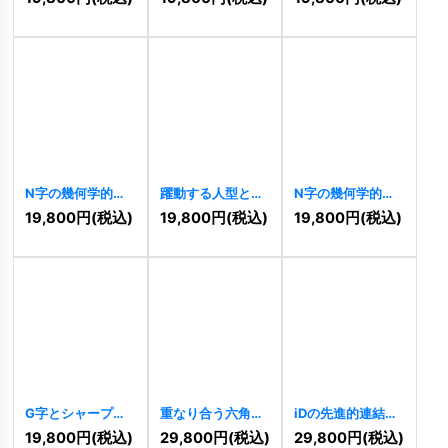
[
11352
]
N字の幾何学的先
躍動する人型と盾
N字の幾何学的先
進的グラデーショ
のロゴ
[
11332
]
進的連結ロゴ
19,800
円
(税込)
19,800
円
(税込)
19,800
円
(税込)
ンロゴ
[
11340
]
[
11326
]
G字とシャープな
重なり合う六角形
iDの先進的連結ロ
ラインが重なるモ
の先進的連結ロゴ
ゴ
[
11507
]
19,800
円
(税込)
29,800
円
(税込)
29,800
円
(税込)