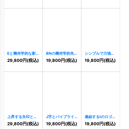
ダンロゴ
[
11521
]
[
11517
]
Eと幾何学的な影
BNの幾何学的先進
シンプルで力強い
が織りなす先進的
的連結ロゴ
Hロゴ
[
11316
]
29,800
円
(税込)
19,800
円
(税込)
19,800
円
(税込)
ロゴ
[
11509
]
[
11320
]
上昇する矢印とリ
J字とパイプライ
連結するIのロゴ
ングOで構成され
ンが融合したイン
[
11300
]
29,800
円
(税込)
19,800
円
(税込)
19,800
円
(税込)
た成功のロゴ
フラ建築ロゴ