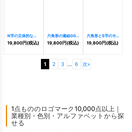
N字の立体的な連
六角形の連結GG
六角形とS字のモ
結ロゴ
[
10406
]
ロゴ
[
10403
]
ダンと連結ロゴ
19,800
円
(税込)
19,800
円
(税込)
19,800
円
(税込)
[
10397
]
1
2
3
...
6
次
»
1点もののロゴマーク10,000点以上｜
業種別・色別・アルファベットから探
せる