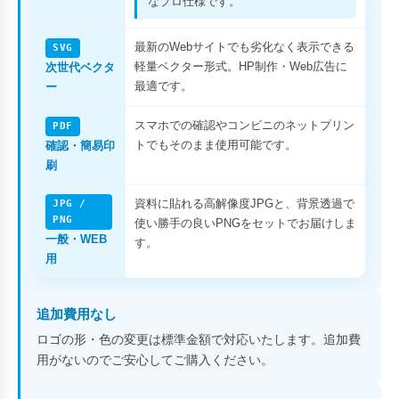
なプロ仕様です。
最新のWebサイトでも劣化なく表示できる
SVG
軽量ベクター形式。HP制作・Web広告に
次世代ベクタ
最適です。
ー
スマホでの確認やコンビニのネットプリン
PDF
トでもそのまま使用可能です。
確認・簡易印
刷
資料に貼れる高解像度JPGと、背景透過で
JPG /
PNG
使い勝手の良いPNGをセットでお届けしま
一般・WEB
す。
用
追加費用なし
ロゴの形・色の変更は標準金額で対応いたします。追加費
用がないのでご安心してご購入ください。