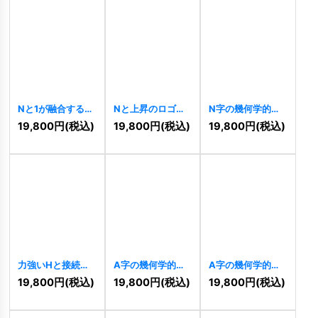
Nと1が融合する幾
Nと上昇のロゴ
N字の幾何学的・
何学的な上昇ロゴ
[
11148
]
力強い連結ロゴ
19,800
円
(税込)
19,800
円
(税込)
19,800
円
(税込)
[
11152
]
[
11144
]
力強いHと接続の
A字の幾何学的・
A字の幾何学的・
ロゴ
[
11129
]
先進的成長ロゴ
先進的トライアン
19,800
円
(税込)
19,800
円
(税込)
19,800
円
(税込)
[
11127
]
グルロゴ
[
11125
]