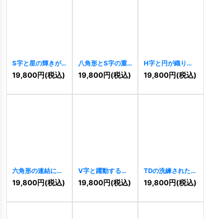
S字と星の輝きが
八角形とS字の重
H字と円が織りな
交差する洗練ロゴ
なり合う情熱ロゴ
す幾何学的な結び
19,800
円
(税込)
19,800
円
(税込)
19,800
円
(税込)
[
11050
]
[
11034
]
つきロゴ
[
11025
]
六角形の連結によ
V字と躍動する軌
TDの洗練された連
る無限の絆ロゴ
道の情熱ロゴ
結モダンロゴ
19,800
円
(税込)
19,800
円
(税込)
19,800
円
(税込)
[
10427
]
[
10411
]
[
10409
]