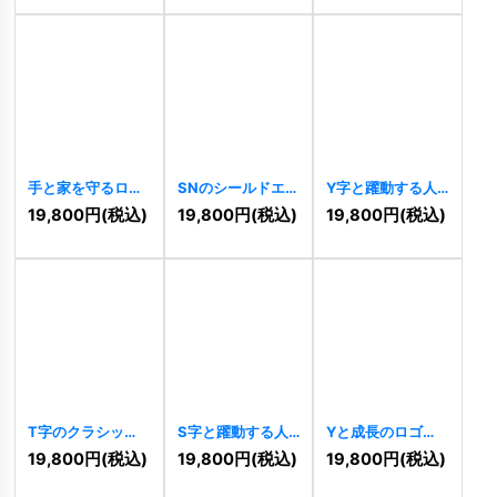
手と家を守るロゴ
SNのシールドエン
Y字と躍動する人
[
11250
]
ブレムロゴ
型の先進的成長ロ
19,800
円
(税込)
19,800
円
(税込)
19,800
円
(税込)
[
11248
]
ゴ
[
11243
]
T字のクラシッ
S字と躍動する人
Yと成長のロゴ
ク・エレガントな
型が交差するダイ
[
11193
]
19,800
円
(税込)
19,800
円
(税込)
19,800
円
(税込)
ロゴ
[
11236
]
ナミックロゴ
[
11234
]