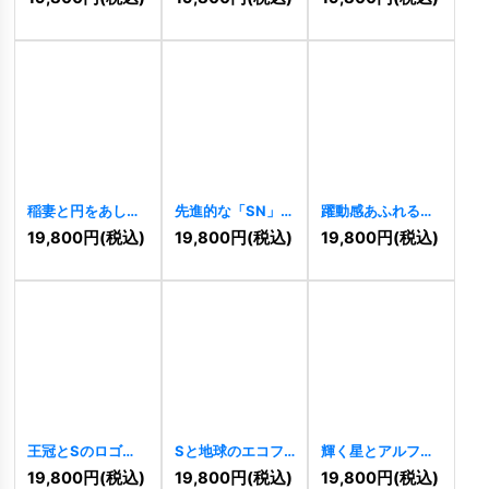
「AS」のロゴ
ゴ
[
11476
]
[
11477
]
稲妻と円をあしら
先進的な「SN」の
躍動感あふれる曲
った力強いSのロ
スタイリッシュな
線が描く「S」の
19,800
円
(税込)
19,800
円
(税込)
19,800
円
(税込)
ゴ
[
11462
]
ロゴ
[
11459
]
ロゴ
[
11452
]
王冠とSのロゴ
Sと地球のエコフ
輝く星とアルファ
[
11424
]
レンドリーロゴ
ベット「S」のス
19,800
円
(税込)
19,800
円
(税込)
19,800
円
(税込)