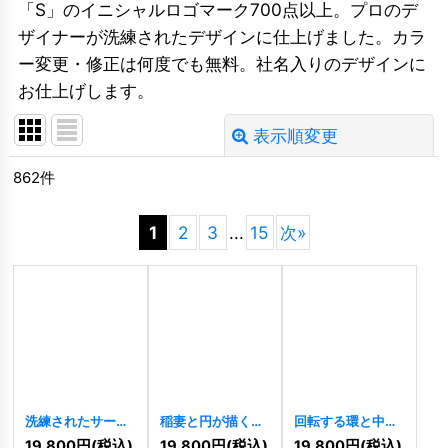
「S」のイニシャルロゴマーク700点以上。プロのデ
ザイナーが洗練されたデザインに仕上げました。カラ
ー変更・修正は何度でも無料。社名入りのデザインに
お仕上げします。
表示順変更
閉じる
862
件
並び順
:
1
2
3
...
15
次
»
絞り込む
洗練されたサーク
稲妻と円が描くエ
回転する環と中心
ルスタイルの
ネルギッシュなロ
のロゴ
[
11468
]
19,800
円
(税込)
19,800
円
(税込)
19,800
円
(税込)