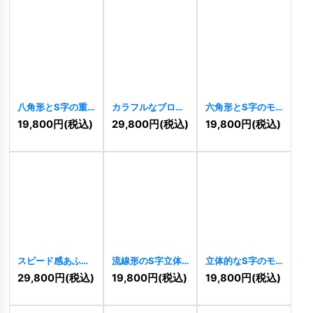
八角形とS字の重
カラフルなブロッ
六角形とS字のモ
なり合う情熱ロゴ
クで描くS字のモ
ダンと連結ロゴ
19,800
円
(税込)
29,800
円
(税込)
19,800
円
(税込)
[
11034
]
ザイクロゴ
[
10397
]
[
10410
]
スピード感あふれ
流線形のS字立体
立体的なS字のモ
るS字の連結ロゴ
ロゴ
[
10381
]
ダンロゴ
[
10368
]
29,800
円
(税込)
19,800
円
(税込)
19,800
円
(税込)
[
10394
]