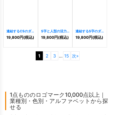
連結するCSのダイ
S字と人型の活力
連結するS字のダ
ナーミックロゴ
ロゴ
[
10222
]
イナミックロゴ
19,800
円
(税込)
19,800
円
(税込)
19,800
円
(税込)
[
10226
]
[
10214
]
1
2
3
...
15
次
»
1点もののロゴマーク10,000点以上｜
業種別・色別・アルファベットから探
せる