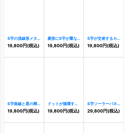
S字の流線形メタ
菱形にS字が重な
S字が交差するカ
リックロゴ
るダイナミックロ
ラフルな連携ロゴ
19,800
円
(税込)
19,800
円
(税込)
19,800
円
(税込)
[
10260
]
ゴ
[
10256
]
[
10248
]
S字曲線と星の輝
ドットが循環する
S字ソーラーパネ
く成功ロゴ
S字のオーガニッ
ルロゴ
[
10232
]
19,800
円
(税込)
19,800
円
(税込)
29,800
円
(税込)
[
10246
]
クロゴ
[
10236
]