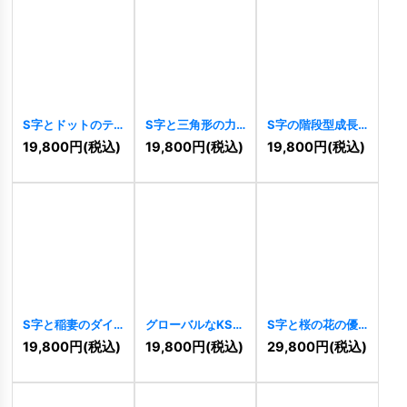
S字とドットのテ
S字と三角形の力
S字の階段型成長
クノロジー連結ロ
強い成長ロゴ
ロゴ
[
10285
]
19,800
円
(税込)
19,800
円
(税込)
19,800
円
(税込)
ゴ
[
10296
]
[
10294
]
S字と稲妻のダイ
グローバルなKSと
S字と桜の花の優
ナミックロゴ
輝くドットのダイ
美なロゴ
[
10262
]
19,800
円
(税込)
19,800
円
(税込)
29,800
円
(税込)
[
10281
]
ナミックロゴ
[
10275
]