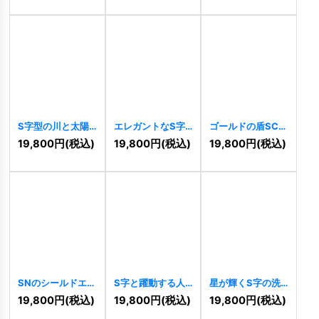
S字型の川と太陽
エレガントなS字
ゴールドの盾SCロ
をモチーフにした
香水ボトルロゴ
ゴ
[
11264
]
19,800
円
(税込)
19,800
円
(税込)
19,800
円
(税込)
ダイナミックなロ
[
11280
]
ゴ
[
11282
]
SNのシールドエン
S字と躍動する人
星が輝くS字の洗
ブレムロゴ
型が交差するダイ
練ロゴ
[
11226
]
19,800
円
(税込)
19,800
円
(税込)
19,800
円
(税込)
[
11248
]
ナミックロゴ