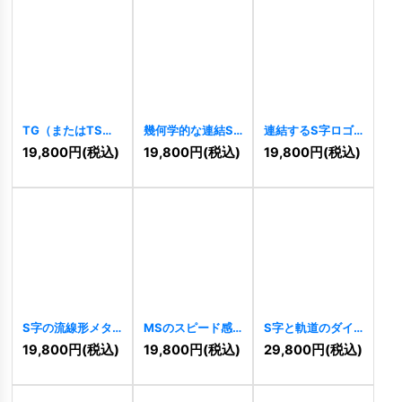
TG（またはTS）
幾何学的な連結S
連結するS字ロゴ
の力強い躍動ロゴ
字のロゴ
[
10350
]
[
10342
]
19,800
円
(税込)
19,800
円
(税込)
19,800
円
(税込)
[
10358
]
S字の流線形メタ
MSのスピード感
S字と軌道のダイ
リックスピードロ
あふれる連結ロゴ
ナミックロゴ
19,800
円
(税込)
19,800
円
(税込)
29,800
円
(税込)
ゴ
[
10334
]
[
10321
]
[
10295
]