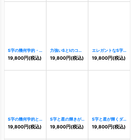
S字の幾何学的・
力強いSとIのコン
エレガントなS字
先進的連結ロゴ
ビネーションロゴ
のロゴ
[
11093
]
19,800
円
(税込)
19,800
円
(税込)
19,800
円
(税込)
[
11138
]
[
11106
]
S字の幾何学的と
S字と星の輝きが
S字と星が輝くダ
連結ロゴ
[
11092
]
交差する洗練ロゴ
イナミックな成功
19,800
円
(税込)
19,800
円
(税込)
19,800
円
(税込)
[
11050
]
ロゴ
[
11046
]