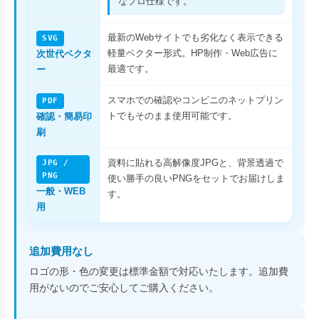
なプロ仕様です。
最新のWebサイトでも劣化なく表示できる
SVG
軽量ベクター形式。HP制作・Web広告に
次世代ベクタ
最適です。
ー
スマホでの確認やコンビニのネットプリン
PDF
トでもそのまま使用可能です。
確認・簡易印
刷
資料に貼れる高解像度JPGと、背景透過で
JPG /
PNG
使い勝手の良いPNGをセットでお届けしま
一般・WEB
す。
用
追加費用なし
ロゴの形・色の変更は標準金額で対応いたします。追加費
用がないのでご安心してご購入ください。