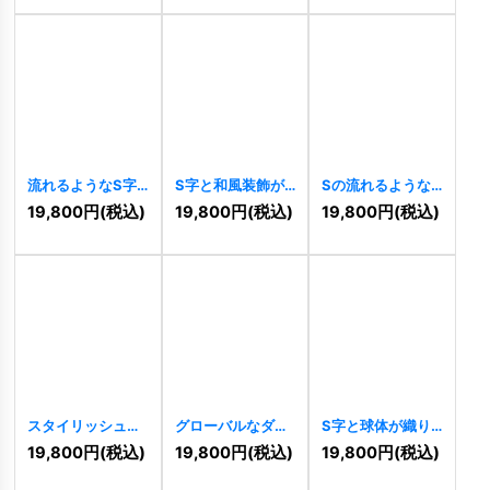
[
11234
]
流れるようなS字
S字と和風装飾が
Sの流れるような
の爽快ウェーブロ
融合した躍動のロ
スピード感ロゴ
19,800
円
(税込)
19,800
円
(税込)
19,800
円
(税込)
ゴ
[
11212
]
ゴ
[
11198
]
[
11160
]
スタイリッシュな
グローバルなダイ
S字と球体が織り
Sのグローバルロ
ナミックロゴ
なす未来志向ロゴ
19,800
円
(税込)
19,800
円
(税込)
19,800
円
(税込)
ゴ
[
11155
]
[
11140
]
[
11137
]