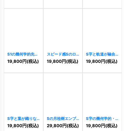
[
11390
]
タイリッシュなロ
ゴ
[
11380
]
S1の幾何学的先進
スピード感Sのロ
S字と軌道が融合
的成長ロゴ
ゴ
[
11515
]
した躍動のグロー
19,800
円
(税込)
19,800
円
(税込)
19,800
円
(税込)
[
11324
]
バルロゴ
[
11318
]
S字と葉が織りな
Sの月桂樹エンブ
S字の幾何学的・
すサステナブルな
レムロゴ
[
11306
]
先進的ストライプ
19,800
円
(税込)
29,800
円
(税込)
19,800
円
(税込)
成長ロゴ
[
11314
]
ロゴ
[
11294
]