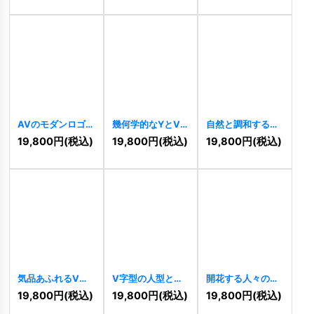
AVのモダンロゴ
幾何学的なYとVの
自然と調和する美
[
9414
]
ロゴ
[
9224
]
しさを添えるVの
19,800
円
(税込)
19,800
円
(税込)
19,800
円
(税込)
ロゴ
[
9142
]
気品あふれるVの
V字型の人型と星
開花する人々のチ
ロゴ
[
8938
]
型のロゴ
[
8806
]
ームワークのロゴ
19,800
円
(税込)
19,800
円
(税込)
19,800
円
(税込)
[
8690
]