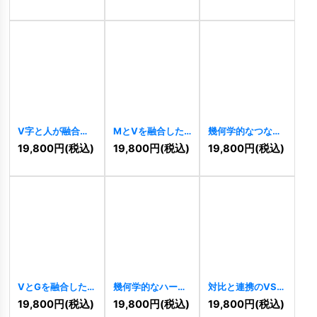
[
10905
]
V字と人が融合し
MとVを融合した
幾何学的なつなが
た勝利と成長のロ
幾何学ラインロゴ
りと繁栄のVロゴ
19,800
円
(税込)
19,800
円
(税込)
19,800
円
(税込)
ゴ
[
10447
]
[
9856
]
[
9819
]
VとGを融合した
幾何学的なハート
対比と連携のVSロ
シャープな勝利ロ
のMまたはWのロ
ゴ
[
9514
]
19,800
円
(税込)
19,800
円
(税込)
19,800
円
(税込)
ゴ
[
9656
]
ゴ
[
9650
]