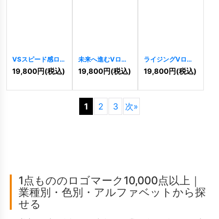
VSスピード感ロゴ
未来へ進むVロゴ
ライジングVロゴ
[
4610
]
[
4613
]
[
4604
]
19,800
円
(税込)
19,800
円
(税込)
19,800
円
(税込)
1
2
3
次
»
1点もののロゴマーク10,000点以上｜
業種別・色別・アルファベットから探
せる