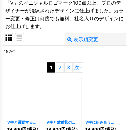
「V」のイニシャルロゴマーク100点以上。プロのデ
ザイナーが洗練されたデザインに仕上げました。カラ
ー変更・修正は何度でも無料。社名入りのデザインに
お仕上げします。
表示順変更
閉じる
152
件
並び順
:
1
2
3
次
»
絞り込む
V字と躍動する軌
V字と放射状の光
V字に組み合う絆
道の情熱ロゴ
が織りなす上昇ロ
の握手ロゴ
19,800
円
(税込)
19,800
円
(税込)
19,800
円
(税込)