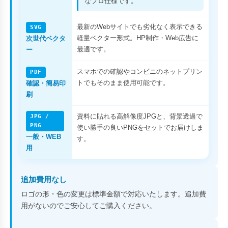
なプロ仕様です。
最新のWebサイトでも劣化なく表示できる
SVG
軽量ベクター形式。HP制作・Web広告に
次世代ベクタ
最適です。
ー
スマホでの確認やコンビニのネットプリン
PDF
トでもそのまま使用可能です。
確認・簡易印
刷
資料に貼れる高解像度JPGと、背景透過で
JPG /
PNG
使い勝手の良いPNGをセットでお届けしま
一般・WEB
す。
用
追加費用なし
ロゴの形・色の変更は標準金額で対応いたします。追加費
用がないのでご安心してご購入ください。