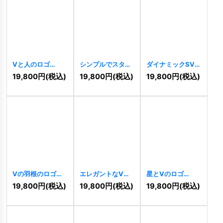
Vと人のロゴ
シンプルでスタイ
ダイナミックSVロ
[
5171
]
リッシュなMVKロ
ゴ
[
4975
]
19,800
円
(税込)
19,800
円
(税込)
19,800
円
(税込)
ゴ
[
5079
]
Vの羽根のロゴ
エレガントなVの
星とVのロゴ
[
4734
]
ロゴ
[
4661
]
[
4609
]
19,800
円
(税込)
19,800
円
(税込)
19,800
円
(税込)