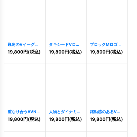
鋭角のVイーグル
タキシードVロゴ
ブロックMロゴ
ロゴ
[
6492
]
[
6389
]
[
6213
]
19,800
円
(税込)
19,800
円
(税込)
19,800
円
(税込)
重なり合うAVNロ
人物とダイナミッ
躍動感のあるVロ
ゴ
[
6141
]
クVとSロゴ
ゴ
[
5980
]
19,800
円
(税込)
19,800
円
(税込)
19,800
円
(税込)
[
6078
]