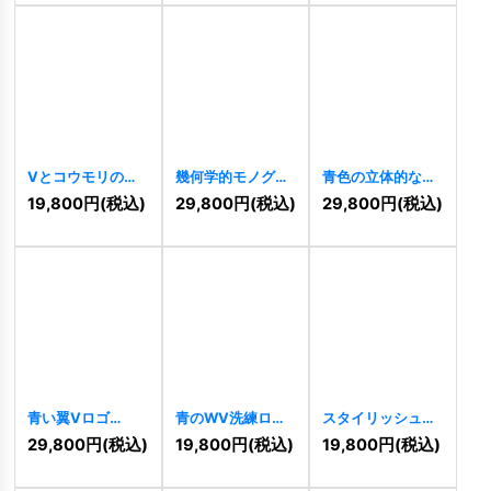
Vとコウモリのシ
幾何学的モノグラ
青色の立体的なM
ルエットのロゴ
ム HV ロゴ
ロゴ
[
7120
]
19,800
円
(税込)
29,800
円
(税込)
29,800
円
(税込)
[
7440
]
[
7233
]
青い翼Vロゴ
青のWV洗練ロゴ
スタイリッシュな
[
7118
]
[
6964
]
IVロゴ
[
6895
]
29,800
円
(税込)
19,800
円
(税込)
19,800
円
(税込)