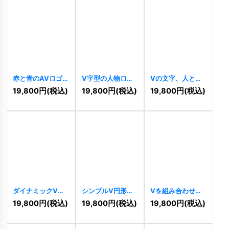
赤と青のAVロゴ
V字型の人物ロゴ
Vの文字、人と葉
[
6840
]
[
6836
]
を組み合わせたロ
19,800
円
(税込)
19,800
円
(税込)
19,800
円
(税込)
ゴ
[
6824
]
ダイナミックV人
シンプルV円形ロ
Vを組み合わせた
ロゴ
[
6692
]
ゴ
[
6626
]
ワシのロゴ
19,800
円
(税込)
19,800
円
(税込)
19,800
円
(税込)
[
6528
]