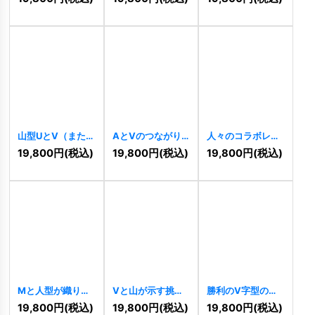
[
10411
]
ゴ
[
10396
]
[
10353
]
山型UとV（または
AとVのつながり
人々のコラボレー
A）の力強い成長
と成長のロゴ
ションロゴ
19,800
円
(税込)
19,800
円
(税込)
19,800
円
(税込)
ロゴ
[
10176
]
[
10016
]
[
10006
]
Mと人型が織りな
Vと山が示す挑戦
勝利のV字型の人
すのロゴ
[
9988
]
と成長のロゴ
物ロゴ
[
10457
]
19,800
円
(税込)
19,800
円
(税込)
19,800
円
(税込)