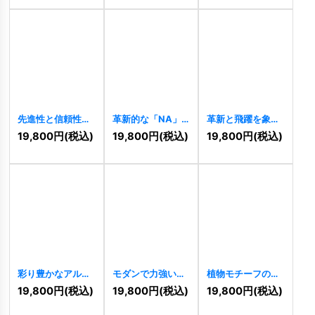
先進性と信頼性を
革新的な「NA」
革新と飛躍を象徴
両立する、Vをモ
または「AV」ロゴ
するVHロゴ
19,800
円
(税込)
19,800
円
(税込)
19,800
円
(税込)
チーフにしたロゴ
[
8185
]
[
7957
]
[
8769
]
彩り豊かなアルフ
モダンで力強いN
植物モチーフのV
ァベットのロゴ
ロゴ
[
7693
]
字またはW字ロゴ
19,800
円
(税込)
19,800
円
(税込)
19,800
円
(税込)
[
7949
]
[
7656
]