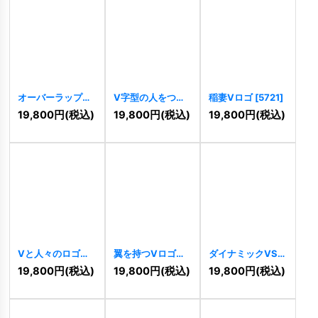
オーバーラップ
V字型の人をつな
稲妻Vロゴ
[
5721
]
「A」と「V」ロ
ぐロゴ
[
5750
]
19,800
円
(税込)
19,800
円
(税込)
19,800
円
(税込)
ゴ
[
5878
]
Vと人々のロゴ
翼を持つVロゴ
ダイナミックVSロ
[
5687
]
[
5630
]
ゴ
[
5315
]
19,800
円
(税込)
19,800
円
(税込)
19,800
円
(税込)