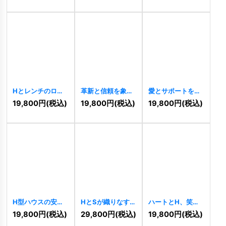
Hとレンチのロゴ
革新と信頼を象徴
愛とサポートを象
[
10858
]
する「EX」のヘキ
徴するAまたはH
19,800
円
(税込)
19,800
円
(税込)
19,800
円
(税込)
サゴンロゴ
のハートと人間の
[
10844
]
ロゴ
[
10830
]
H型ハウスの安心
HとSが織りなす革
ハートとH、笑顔
と成長ロゴ
新と飛躍のロゴ
が寄り添うウェル
19,800
円
(税込)
29,800
円
(税込)
19,800
円
(税込)
[
10825
]
[
10826
]
ネスロゴ
[
10828
]