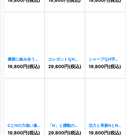
19,800
円
(税込)
19,800
円
(税込)
19,800
円
(税込)
[
10280
]
ゴ
[
10242
]
優雅に絡み合う
エレガントなH字
シャープなH字の
AP（またはH）の
のロゴ
[
10210
]
スピードロゴ
19,800
円
(税込)
29,800
円
(税込)
19,800
円
(税込)
ロゴ
[
10212
]
[
10204
]
CとHの力強い連
「H」と躍動のロ
活力と革新HとN
結ロゴ
[
10140
]
ゴ
[
11019
]
のロゴ
[
10056
]
19,800
円
(税込)
29,800
円
(税込)
19,800
円
(税込)