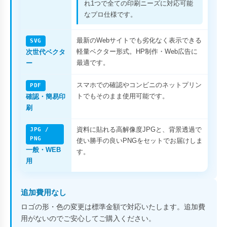
れ1つで全ての印刷ニーズに対応可能
なプロ仕様です。
最新のWebサイトでも劣化なく表示できる
SVG
軽量ベクター形式。HP制作・Web広告に
次世代ベクタ
最適です。
ー
スマホでの確認やコンビニのネットプリン
PDF
トでもそのまま使用可能です。
確認・簡易印
刷
資料に貼れる高解像度JPGと、背景透過で
JPG /
PNG
使い勝手の良いPNGをセットでお届けしま
一般・WEB
す。
用
追加費用なし
ロゴの形・色の変更は標準金額で対応いたします。追加費
用がないのでご安心してご購入ください。