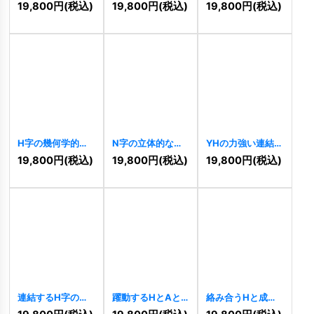
ロゴ
[
11129
]
先進的ロゴ
す幾何学的な結び
19,800
円
(税込)
19,800
円
(税込)
19,800
円
(税込)
[
11053
]
つきロゴ
[
11025
]
H字の幾何学的な
N字の立体的な連
YHの力強い連結ロ
折り紙風ロゴ
結ロゴ
[
10406
]
ゴ
[
10348
]
19,800
円
(税込)
19,800
円
(税込)
19,800
円
(税込)
[
10431
]
連結するH字のハ
躍動するHとAと
絡み合うHと成長
ウスラインロゴ
軌道の未来志向ロ
のロゴ
[
10240
]