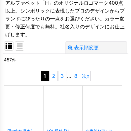
アルファベット「H」のオリジナルロゴマーク400点
以上。シンボリックに表現したプロのデザインからブ
ランドにぴったりの一点をお選びください。カラー変
更・修正何度でも無料。社名入りのデザインにお仕上
げします。
表示順変更
閉じる
457
件
並び順
:
1
2
3
...
8
次
»
絞り込む
円の中に収められ
ビル群が「H」を
先進的なアルファ