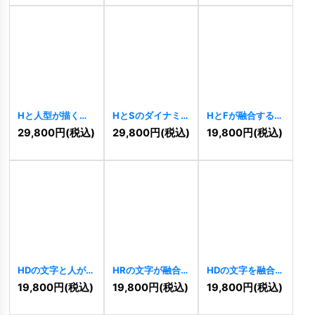
Hと人型が描くグ
HとSのダイナミッ
HとFが融合するダ
ローバルな飛躍ロ
クな連結ロゴ
イナミックロゴ
29,800
円
(税込)
29,800
円
(税込)
19,800
円
(税込)
ゴ
[
10818
]
[
10814
]
[
10491
]
HDの文字と人が融
HRの文字が融合し
HDの文字を融合し
合した信頼と成長
たモダンロゴ
たテクノロジーロ
19,800
円
(税込)
19,800
円
(税込)
19,800
円
(税込)
のロゴ
[
10483
]
[
10479
]
ゴ
[
10482
]