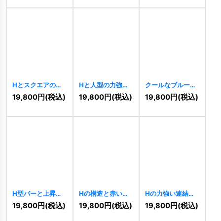
Hとスクエアのモ
Hと人型の力強い
クールなブルーの
ダンな信頼ロゴ
繋がりと支援のロ
抽象ロゴ
[
10820
]
19,800
円
(税込)
19,800
円
(税込)
19,800
円
(税込)
[
10821
]
ゴ
[
10819
]
H型バーと上昇矢
Hの構造と赤い弧
Hの力強い連結と
印の成長促進ロゴ
が示す堅実な飛躍
未来志向ロゴ
19,800
円
(税込)
19,800
円
(税込)
19,800
円
(税込)
[
10815
]
ロゴ
[
10816
]
[
10817
]