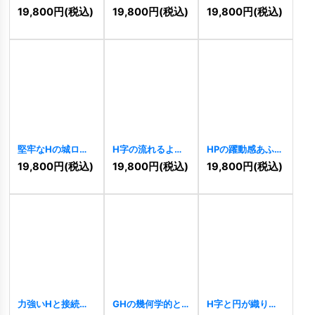
Hロゴ
[
11316
]
モダンロゴ
ロゴ
[
11263
]
19,800
円
(税込)
19,800
円
(税込)
19,800
円
(税込)
[
11272
]
堅牢なHの城ロゴ
H字の流れるよう
HPの躍動感あふれ
[
11254
]
なコネクトロゴ
る先進的コミュニ
19,800
円
(税込)
19,800
円
(税込)
19,800
円
(税込)
[
11204
]
ティロゴ
[
11196
]
力強いHと接続の
GHの幾何学的と
H字と円が織りな