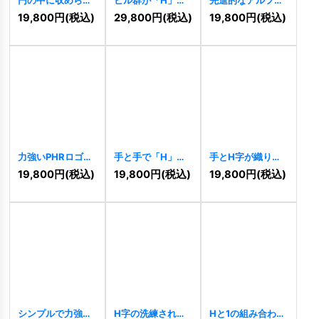
た「HR」の洗練さ
描く先進的な不動
ベット「HR」のロ
19,800
円
(税込)
29,800
円
(税込)
19,800
円
(税込)
れたロゴ
[
11479
]
産建築ロゴ
ゴ
[
11378
]
[
11432
]
力強いPHRロゴ
手と手で「H」を
手とH字が織りな
[
11370
]
形作るコミュニテ
す信頼と協力のロ
19,800
円
(税込)
19,800
円
(税込)
19,800
円
(税込)
ィロゴ
[
11365
]
ゴ
[
11327
]
シンプルで力強い
H字の洗練された
Hと1の組み合わせ