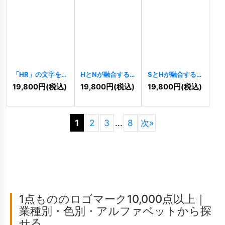
「HR」の文字を重
HとNが融合する
SとHが融合する幾
ねた建設・テクノ
八角形テクノロジ
何学連結ロゴ
19,800
円
(税込)
19,800
円
(税込)
19,800
円
(税込)
ロジーロゴ
ーロゴ
[
9914
]
[
9900
]
[
9939
]
1
2
3
...
8
次
»
1点もののロゴマーク10,000点以上｜
業種別・色別・アルファベットから探
せる