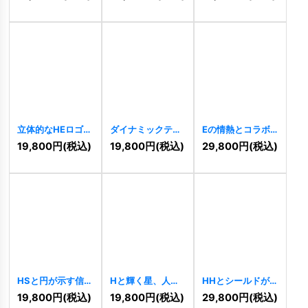
立体的なHEロゴ
ダイナミックテク
Eの情熱とコラボ
[
10053
]
ノロジーHロゴ
レーションのロゴ
19,800
円
(税込)
19,800
円
(税込)
29,800
円
(税込)
[
10036
]
[
10032
]
HSと円が示す信頼
Hと輝く星、人型
HHとシールドが
と革新のロゴ
が示す健康と成長
示す信頼と連携の
19,800
円
(税込)
19,800
円
(税込)
29,800
円
(税込)
[
10864
]
のロゴ
[
10866
]
ロゴ
[
10856
]