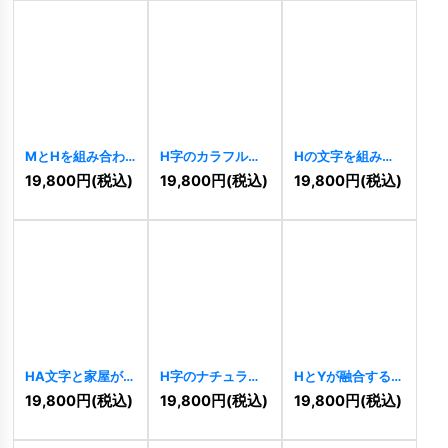
MとHを組み合わ
H字のカラフルな
Hの文字を組み合
せた力強いロゴ
虹の希望ロゴ
わせた多角形コミ
19,800
円
(税込)
19,800
円
(税込)
19,800
円
(税込)
[
10456
]
[
10454
]
ュニティロゴ
[
9966
]
HA文字と家屋が
H字のナチュラル
HとYが融合するダ
織りなす堅実ロゴ
ダイナミックロゴ
イナミックロゴ
19,800
円
(税込)
19,800
円
(税込)
19,800
円
(税込)
[
9964
]
[
9956
]
[
9946
]