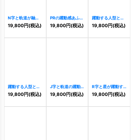
N字と軌道が融合
PRの躍動感あふれ
躍動する人型と盾
した躍動的成長ロ
るスピードロゴ
のロゴ
[
11332
]
19,800
円
(税込)
19,800
円
(税込)
19,800
円
(税込)
ゴ
[
11348
]
[
11346
]
躍動する人型と星
J字と軌道の躍動
R字と星が躍動す
の達成ロゴ
的な先進ロゴ
る先進的成長ロゴ
19,800
円
(税込)
19,800
円
(税込)
19,800
円
(税込)
[
11303
]
[
11298
]
[
11296
]