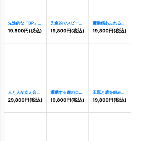
先進的な「BP」の
先進的でスピード
躍動感あふれる人
スタイリッシュな
感のある「B」の
と軌道の先進的ロ
19,800
円
(税込)
19,800
円
(税込)
19,800
円
(税込)
ロゴ
[
11484
]
ロゴ
[
11482
]
ゴ
[
11417
]
人と人が支え合う
躍動する鹿のロゴ
王冠と盾を組み合
「AT」のコミュニ
[
11397
]
わせた「BN」の威
29,800
円
(税込)
19,800
円
(税込)
19,800
円
(税込)
ティロゴ
[
11408
]
厳あるロゴ
[
11396
]