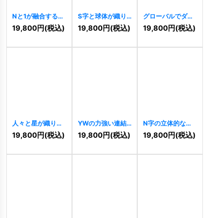
Nと1が融合する幾
S字と球体が織り
グローバルでダイ
何学的な上昇ロゴ
なす未来志向ロゴ
ナミックなKロゴ
19,800
円
(税込)
19,800
円
(税込)
19,800
円
(税込)
[
11152
]
[
11137
]
[
11135
]
人々と星が織りな
YWの力強い連結
N字の立体的な連
す躍動の調和ロゴ
ロゴ
[
11108
]
結ロゴ
[
11104
]
19,800
円
(税込)
19,800
円
(税込)
19,800
円
(税込)
[
11118
]