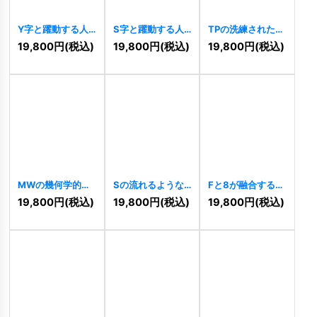
Y字と躍動する人
S字と躍動する人
TPの洗練された先
型の先進的成長ロ
型が交差するダイ
進的連結ロゴ
19,800
円
(税込)
19,800
円
(税込)
19,800
円
(税込)
ゴ
[
11243
]
ナミックロゴ
[
11190
]
[
11234
]
MWの幾何学的・
Sの流れるような
Fと8が融合する幾
先進的連結ロゴ
スピード感ロゴ
何学的な躍動ロゴ
19,800
円
(税込)
19,800
円
(税込)
19,800
円
(税込)
[
11182
]
[
11160
]
[
11158
]