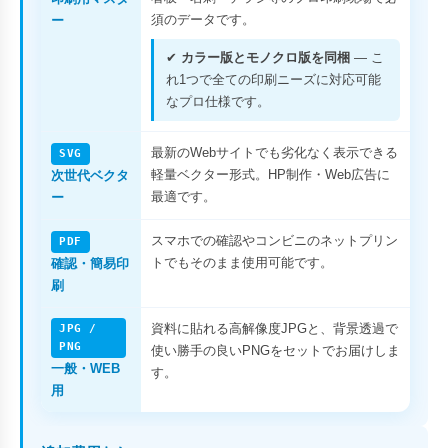
須のデータです。
ー
✔
カラー版とモノクロ版を同梱
— こ
れ1つで全ての印刷ニーズに対応可能
なプロ仕様です。
最新のWebサイトでも劣化なく表示できる
SVG
軽量ベクター形式。HP制作・Web広告に
次世代ベクタ
最適です。
ー
スマホでの確認やコンビニのネットプリン
PDF
トでもそのまま使用可能です。
確認・簡易印
刷
資料に貼れる高解像度JPGと、背景透過で
JPG /
PNG
使い勝手の良いPNGをセットでお届けしま
一般・WEB
す。
用