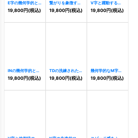
E字の幾何学的と
繋がりを象徴する
V字と躍動する軌
情熱的成長ロゴ
人型ロゴ
[
10417
]
道の情熱ロゴ
19,800
円
(税込)
19,800
円
(税込)
19,800
円
(税込)
[
11029
]
[
10411
]
INの幾何学的と情
TDの洗練された連
幾何学的なM字の
熱的成長ロゴ
結モダンロゴ
ダイナミックロゴ
19,800
円
(税込)
19,800
円
(税込)
19,800
円
(税込)
[
10408
]
[
10409
]
[
10398
]