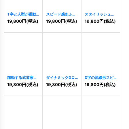
T字と人型が躍動
スピード感あふれ
スタイリッシュな
する情熱の成長ロ
るXロゴ
[
11286
]
Yのロゴ
[
11278
]
19,800
円
(税込)
19,800
円
(税込)
19,800
円
(税込)
ゴ
[
11290
]
躍動する武道家と
ダイナミックDロ
D字の流線形スピ
星の勝利ロゴ
ゴ
[
11276
]
ードロゴ
[
11262
]
19,800
円
(税込)
19,800
円
(税込)
19,800
円
(税込)
[
11275
]