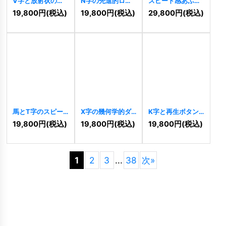
V字と放射状の光
N字の先進的ロゴ
スピード感あふれ
が織りなす上昇ロ
[
10386
]
るS字の連結ロゴ
19,800
円
(税込)
19,800
円
(税込)
29,800
円
(税込)
ゴ
[
10396
]
[
10394
]
馬とT字のスピー
X字の幾何学的ダ
K字と再生ボタン
ド感あふれるトラ
イナミックロゴ
の先進的ロゴ
19,800
円
(税込)
19,800
円
(税込)
19,800
円
(税込)
イアングルロゴ
[
10388
]
[
10389
]
[
10390
]
1
2
3
...
38
次
»