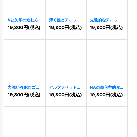
Dと矢印の進む方
輝く星とアルファ
先進的なアルファ
向を示すロゴ
ベット「S」のス
ベット「HR」のロ
19,800
円
(税込)
19,800
円
(税込)
19,800
円
(税込)
[
11394
]
タイリッシュなロ
ゴ
[
11378
]
ゴ
[
11380
]
力強いPHRロゴ
アルファベット
NAの幾何学的先
[
11370
]
「P」をモチーフ
進的連結ロゴ
19,800
円
(税込)
19,800
円
(税込)
19,800
円
(税込)
にした先進的なロ
[
11358
]
ゴ
[
11364
]