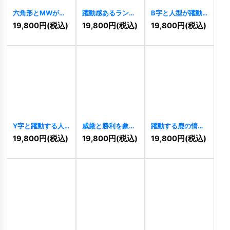
六角形とMWが融
躍動感あるランナ
B字と人型が躍動
合する先進的な連
ーのロゴ
[
11081
]
する未来志向ロゴ
19,800
円
(税込)
19,800
円
(税込)
19,800
円
(税込)
結ロゴ
[
11086
]
[
11082
]
Y字と躍動する人
威厳と勝利を象徴
躍動する鹿の情熱
型のスピードロゴ
するスターだるま
と流動のロゴ
19,800
円
(税込)
19,800
円
(税込)
19,800
円
(税込)
[
11078
]
ロゴ
[
11079
]
[
11074
]