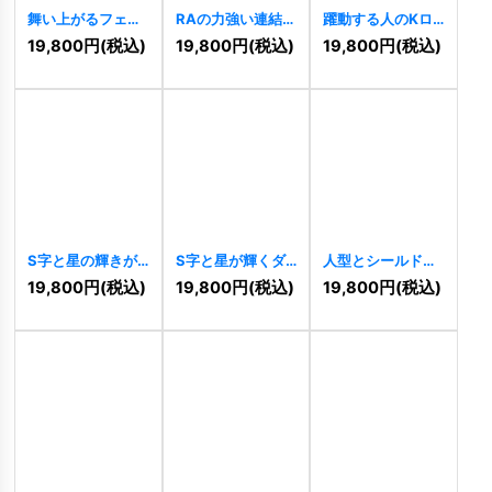
舞い上がるフェニ
RAの力強い連結ス
躍動する人のKロ
ックスの輝く円形
ピードロゴ
ゴ
[
11061
]
19,800
円
(税込)
19,800
円
(税込)
19,800
円
(税込)
ロゴ
[
11068
]
[
11064
]
S字と星の輝きが
S字と星が輝くダ
人型とシールドが
交差する洗練ロゴ
イナミックな成功
調和する未来志向
19,800
円
(税込)
19,800
円
(税込)
19,800
円
(税込)
[
11050
]
ロゴ
[
11046
]
ロゴ
[
11036
]