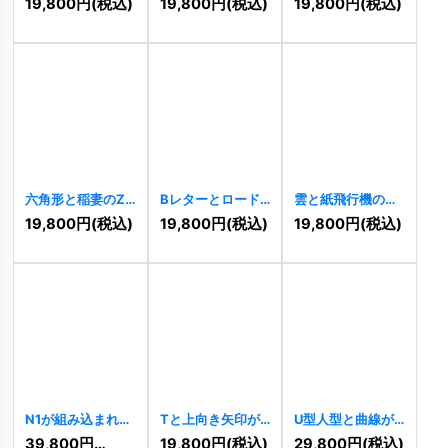
19,800
円
(税込)
19,800
円
(税込)
19,800
円
(税込)
[
10230
]
ゴ
[
10158
]
六角形と稲妻のZ
Bレターとロード
雲と紙飛行機のロ
ロゴ
[
10128
]
のロゴ
[
10104
]
ゴ
[
5690
]
19,800
円
(税込)
19,800
円
(税込)
19,800
円
(税込)
N1が組み込まれた
Tと上向き矢印が
U型人型と曲線が
幾何学的なロゴ
示す、成長と技術
描く、成長と革新
39,800
円
(税込)
19,800
円
(税込)
29,800
円
(税込)