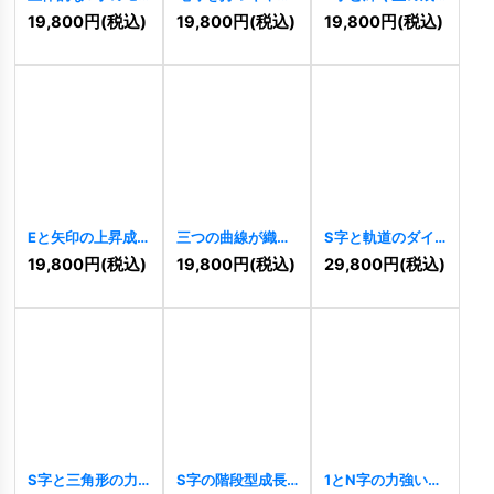
ダンロゴ
[
10368
]
クターのアイデア
長ロゴ
[
10332
]
19,800
円
(税込)
19,800
円
(税込)
19,800
円
(税込)
ロゴ
[
10347
]
Eと矢印の上昇成
三つの曲線が織り
S字と軌道のダイ
長ロゴ
[
10302
]
なすダイナミック
ナミックロゴ
19,800
円
(税込)
19,800
円
(税込)
29,800
円
(税込)
な成長ロゴ
[
10295
]
[
10297
]
S字と三角形の力
S字の階段型成長
1とN字の力強い上