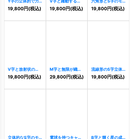
Y字の立体的で力
V字と躍動する軌
六角形とS字のモ
強いロゴ
[
11084
]
道の情熱ロゴ
ダンと連結ロゴ
19,800
円
(税込)
19,800
円
(税込)
19,800
円
(税込)
[
10411
]
[
10397
]
V字と放射状の光
M字と無限が織り
流線形のS字立体
が織りなす上昇ロ
なすの連結ロゴ
ロゴ
[
10381
]
19,800
円
(税込)
29,800
円
(税込)
19,800
円
(税込)
ゴ
[
10396
]
[
10383
]
立体的なS字のモ
電球を持つキャラ
B字と輝く星の成