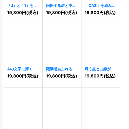
「J」と「1」を組
回転する環と中心
「CAZ」を組み合
み合わせた先進的
のロゴ
[
11468
]
わせた先進的なロ
19,800
円
(税込)
19,800
円
(税込)
19,800
円
(税込)
なロゴ
[
11494
]
ゴ
[
11460
]
Aの文字に輝く星
躍動感あふれる曲
輝く星と曲線が織
のロゴ
[
11456
]
線が描く「S」の
りなす未来的なロ
19,800
円
(税込)
19,800
円
(税込)
19,800
円
(税込)
ロゴ
[
11452
]
ゴ
[
11450
]