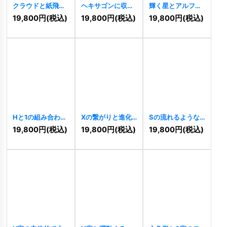
クラウドと紙飛行
ヘキサゴンに収め
輝く星とアルファ
機のWロゴ
られた「KG」の先
ベット「S」のス
19,800
円
(税込)
19,800
円
(税込)
19,800
円
(税込)
[
11444
]
進的なロゴ
タイリッシュなロ
[
11422
]
ゴ
[
11380
]
Hと1の組み合わせ
Xの繋がりと進化
Sの流れるような
ロゴ
[
11263
]
ロゴ
[
11191
]
スピード感ロゴ
19,800
円
(税込)
19,800
円
(税込)
19,800
円
(税込)
[
11160
]