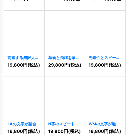
[
10941
]
のロゴ
[
10885
]
のロゴ
[
10886
]
前進する無限大
革新と飛躍を象徴
先進性とスピード
「X」のロゴ
する「X」の3Dモ
感を象徴する
19,800
円
(税込)
29,800
円
(税込)
19,800
円
(税込)
[
10841
]
ダンロゴ
[
10842
]
「X」と無限のロ
ゴ
[
10840
]
LAの文字が融合す
N字のスピードラ
WMの文字が融合
るシャープなテク
インと信頼テクノ
した立体キューブ
19,800
円
(税込)
19,800
円
(税込)
19,800
円
(税込)
ノロジーロゴ
ロジーロゴ
ロゴ
[
10507
]