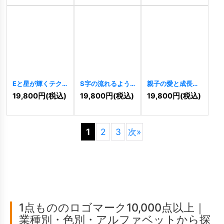
Eと星が輝くテク
S字の流れるよう
親子の愛と成長を
ノロジーロゴ
なダイナミックロ
育むハートと芽の
19,800
円
(税込)
19,800
円
(税込)
19,800
円
(税込)
[
10438
]
ゴ
[
10697
]
ロゴ
[
10694
]
1
2
3
次
»
1点もののロゴマーク10,000点以上｜
業種別・色別・アルファベットから探