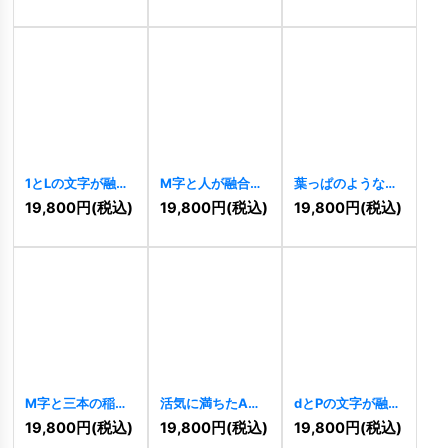
[
10528
]
[
10525
]
1とLの文字が融合
M字と人が融合し
葉っぱのような手
するスピードテク
た情熱的な成長ロ
のひらのウェルネ
19,800
円
(税込)
19,800
円
(税込)
19,800
円
(税込)
ノロジーロゴ
ゴ
[
10499
]
スロゴ
[
10496
]
[
10504
]
M字と三本の稲妻
活気に満ちたAの
dとPの文字が融合
が輝くスピードロ
ロゴ
[
10487
]
したダイナミック
19,800
円
(税込)
19,800
円
(税込)
19,800
円
(税込)
ゴ
[
10498
]
ロゴ
[
10484
]