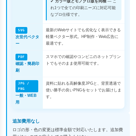
✔
カラー版とモノクロ版を同梱
— こ
れ1つで全ての印刷ニーズに対応可能
なプロ仕様です。
最新のWebサイトでも劣化なく表示できる
SVG
軽量ベクター形式。HP制作・Web広告に
次世代ベクタ
最適です。
ー
スマホでの確認やコンビニのネットプリン
PDF
トでもそのまま使用可能です。
確認・簡易印
刷
資料に貼れる高解像度JPGと、背景透過で
JPG /
PNG
使い勝手の良いPNGをセットでお届けしま
一般・WEB
す。
用
追加費用なし
ロゴの形・色の変更は標準金額で対応いたします。追加費