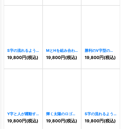
S字の流れるよう
MとHを組み合わ
勝利のV字型の人
なダイナミックロ
せた力強いロゴ
物ロゴ
[
10457
]
19,800
円
(税込)
19,800
円
(税込)
19,800
円
(税込)
ゴ
[
10480
]
[
10456
]
Y字と人が躍動す
輝く太陽のロゴ
S字の流れるよう
る希望の成長ロゴ
[
10446
]
なダイナミックロ
19,800
円
(税込)
19,800
円
(税込)
19,800
円
(税込)
[
10449
]
ゴ
[
10441
]