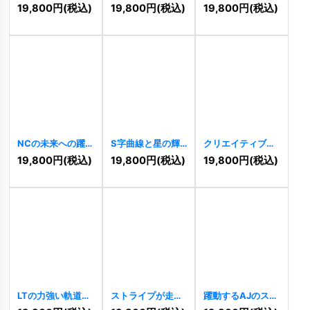
強い成長ロゴ
ロゴ
[
10285
]
昇ロゴ
[
10283
]
19,800
円
(税込)
19,800
円
(税込)
19,800
円
(税込)
[
10294
]
NCの未来への躍
S字曲線と星の輝
クリエイティブな
進ロゴ
[
10263
]
く成功ロゴ
Yと成長のロゴ
19,800
円
(税込)
19,800
円
(税込)
19,800
円
(税込)
[
10246
]
[
10234
]
LTの力強い軌道ス
ストライプが走る
躍動するAJのスピ
ピードロゴ
Z字のスピードロ
ードロゴ
[
10154
]