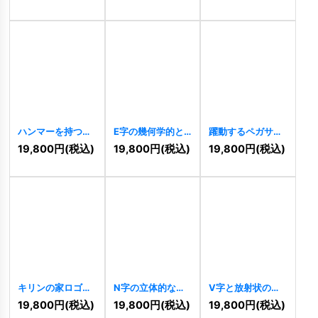
ロゴ
[
11036
]
ハンマーを持つう
E字の幾何学的と
躍動するペガサス
さぎのクリエイテ
情熱的成長ロゴ
の情熱ロゴ
19,800
円
(税込)
19,800
円
(税込)
19,800
円
(税込)
ィブロゴ
[
11038
]
[
11029
]
[
10432
]
キリンの家ロゴ
N字の立体的な連
V字と放射状の光
[
10407
]
結ロゴ
[
10406
]
が織りなす上昇ロ
19,800
円
(税込)
19,800
円
(税込)
19,800
円
(税込)
ゴ
[
10396
]