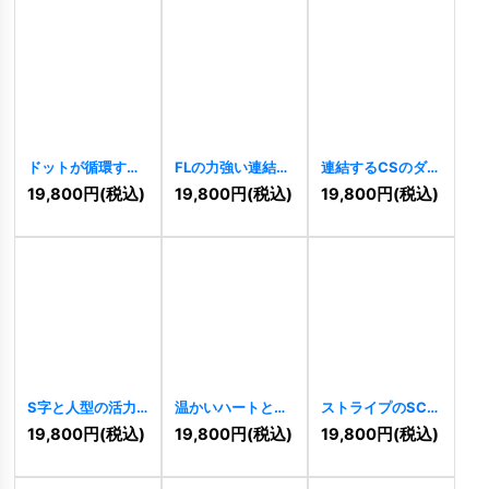
ドットが循環する
FLの力強い連結ス
連結するCSのダイ
S字のオーガニッ
ピードロゴ
ナーミックロゴ
19,800
円
(税込)
19,800
円
(税込)
19,800
円
(税込)
クロゴ
[
10236
]
[
10228
]
[
10226
]
S字と人型の活力
温かいハートと成
ストライプのSC連
ロゴ
[
10222
]
長のロゴ
[
10207
]
結ロゴ
[
10203
]
19,800
円
(税込)
19,800
円
(税込)
19,800
円
(税込)