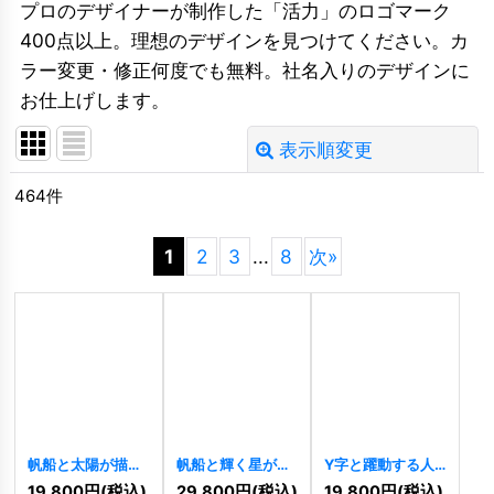
プロのデザイナーが制作した「活力」のロゴマーク
400点以上。理想のデザインを見つけてください。カ
ラー変更・修正何度でも無料。社名入りのデザインに
お仕上げします。
表示順変更
閉じる
464
件
並び順
:
1
2
3
...
8
次
»
絞り込む
帆船と太陽が描く
帆船と輝く星が導
Y字と躍動する人
冒険と未来のロゴ
く航海挑戦のロゴ
型の先進的成長ロ
19,800
円
(税込)
29,800
円
(税込)
19,800
円
(税込)