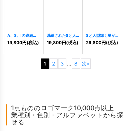
A、S、Iの連結と
洗練されたSと人
Sと人型輝く星が
菱形が示す、先進
のロゴ
[
9969
]
示す成長と希望の
19,800
円
(税込)
19,800
円
(税込)
29,800
円
(税込)
と信頼のロゴ
ロゴ
[
10950
]
[
9974
]
1
2
3
...
8
次
»
1点もののロゴマーク10,000点以上｜
業種別・色別・アルファベットから探
せる