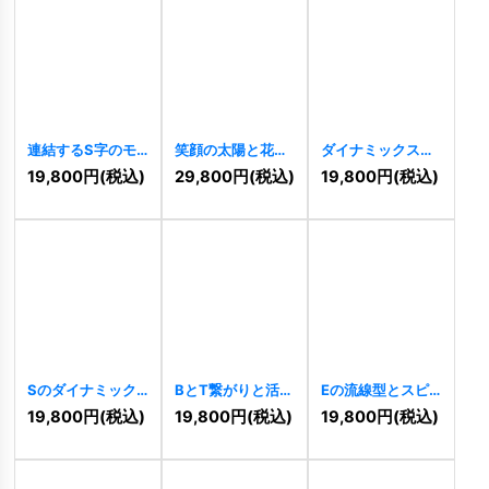
連結するS字のモ
笑顔の太陽と花の
ダイナミックスタ
ダンロゴ
[
10142
]
ロゴ
[
10139
]
ーロゴ
[
10132
]
19,800
円
(税込)
29,800
円
(税込)
19,800
円
(税込)
Sのダイナミック
BとT繋がりと活力
Eの流線型とスピ
ロゴ
[
10126
]
のロゴ
[
10097
]
ードが描く革新ロ
19,800
円
(税込)
19,800
円
(税込)
19,800
円
(税込)
ゴ
[
10069
]