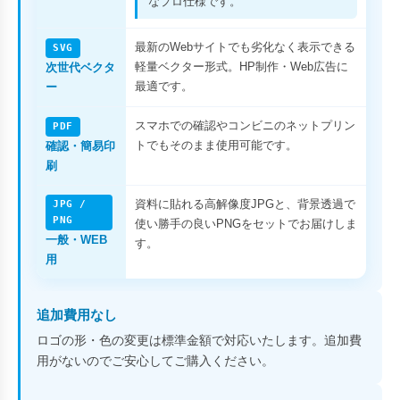
なプロ仕様です。
最新のWebサイトでも劣化なく表示できる
SVG
軽量ベクター形式。HP制作・Web広告に
次世代ベクタ
最適です。
ー
スマホでの確認やコンビニのネットプリン
PDF
トでもそのまま使用可能です。
確認・簡易印
刷
資料に貼れる高解像度JPGと、背景透過で
JPG /
PNG
使い勝手の良いPNGをセットでお届けしま
一般・WEB
す。
用
追加費用なし
ロゴの形・色の変更は標準金額で対応いたします。追加費
用がないのでご安心してご購入ください。