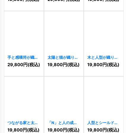
[
11488
]
[
11458
]
ゴ
[
11243
]
手と感嘆符が織り
太陽と猫が織りな
木と人型が織りな
なす発見とアクシ
す癒しの黄金ロゴ
す成長と調和のロ
29,800
円
(税込)
19,800
円
(税込)
19,800
円
(税込)
ョンのロゴ
[
11203
]
ゴ
[
11197
]
[
11241
]
つながる家と太陽
「N」と人の成長
人型とシールドが
のロゴ
[
11175
]
ロゴ
[
11154
]
調和する未来志向
19,800
円
(税込)
19,800
円
(税込)
19,800
円
(税込)