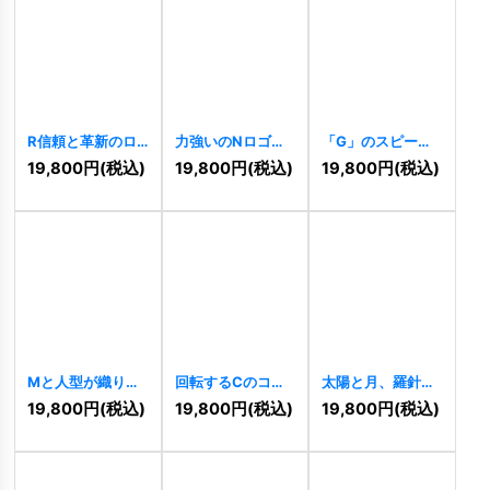
R信頼と革新のロ
力強いのNロゴ
「G」のスピード
ゴ
[
10067
]
[
10044
]
感ロゴ
[
10029
]
19,800
円
(税込)
19,800
円
(税込)
19,800
円
(税込)
Mと人型が織りな
回転するCのコラ
太陽と月、羅針盤
すのロゴ
[
9988
]
ボレーションロゴ
が導く希望のロゴ
19,800
円
(税込)
19,800
円
(税込)
19,800
円
(税込)
[
9979
]
[
9975
]