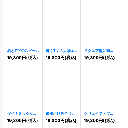
馬とT字のスピー
輝くT字の太陽エ
スクエア型に輝く
ド感あふれるトラ
ネルギーロゴ
太陽のエネルギー
19,800
円
(税込)
19,800
円
(税込)
19,800
円
(税込)
イアングルロゴ
[
10371
]
ロゴ
[
10349
]
[
10390
]
ダイナミックな太
優雅に絡み合う
クリエイティブな
陽のような球体O
AP（またはH）の
Yと成長のロゴ
19,800
円
(税込)
19,800
円
(税込)
19,800
円
(税込)
ロゴ
[
10323
]
ロゴ
[
10212
]
[
10234
]