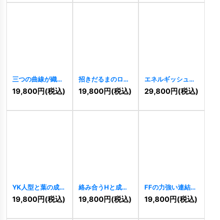
三つの曲線が織り
招きだるまのロゴ
エネルギッシュな
なすダイナミック
[
10245
]
Oロゴ
[
10244
]
19,800
円
(税込)
19,800
円
(税込)
29,800
円
(税込)
な成長ロゴ
[
10297
]
YK人型と葉の成長
絡み合うHと成長
FFの力強い連結ロ
ロゴ
[
10241
]
のロゴ
[
10240
]
ゴ
[
10238
]
19,800
円
(税込)
19,800
円
(税込)
19,800
円
(税込)