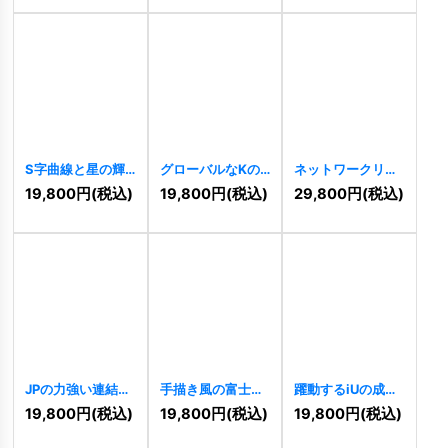
S字曲線と星の輝
グローバルなKの
ネットワークリン
く成功ロゴ
ダイナミックロゴ
グのロゴ
[
11039
]
19,800
円
(税込)
19,800
円
(税込)
29,800
円
(税込)
[
10246
]
[
10269
]
JPの力強い連結ロ
手描き風の富士
躍動するiUの成長
ゴ
[
10287
]
山、太陽と鳥の風
ロゴ
[
10201
]
19,800
円
(税込)
19,800
円
(税込)
19,800
円
(税込)
景ロゴ
[
10290
]