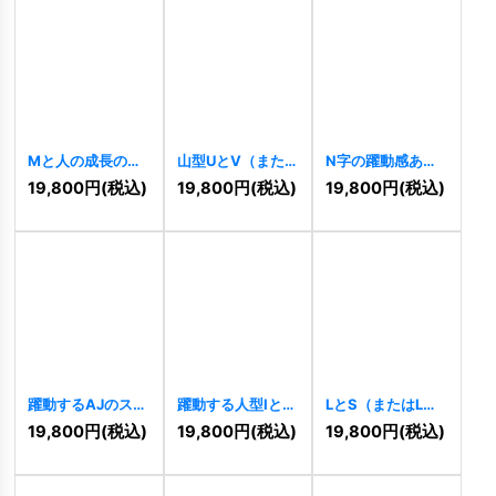
Mと人の成長のロ
山型UとV（または
N字の躍動感ある
ゴ
[
10178
]
A）の力強い成長
ロゴ
[
10170
]
19,800
円
(税込)
19,800
円
(税込)
19,800
円
(税込)
ロゴ
[
10176
]
躍動するAJのスピ
躍動する人型Iと円
LとS（またはLと
ードロゴ
[
10154
]
の未来志向ロゴ
7）が連結する幾
19,800
円
(税込)
19,800
円
(税込)
19,800
円
(税込)
[
10152
]
何学的ロゴ
[
10146
]