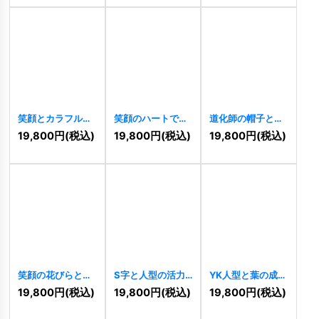
笑顔とカラフルな
笑顔のハートで綴
道化師の帽子と星
子供のロゴ
る幸福のクローバ
の楽しいロゴ
19,800
円
(税込)
19,800
円
(税込)
19,800
円
(税込)
[
11230
]
ーロゴ
[
11077
]
[
10314
]
笑顔の花びらとカ
S字と人型の活力
YK人型と葉の成長
ラフルなコミュニ
ロゴ
[
10222
]
ロゴ
[
10241
]
19,800
円
(税込)
19,800
円
(税込)
19,800
円
(税込)
ティロゴ
[
10307
]