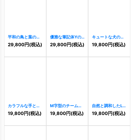
平和の鳥と葉のロ
優雅な筆記体Yの
キュートな犬のロ
ゴ
[
10781
]
黄金サークルロゴ
ゴ
[
10503
]
29,800
円
(税込)
29,800
円
(税込)
19,800
円
(税込)
[
10506
]
カラフルな手と手
M字型のチームワ
自然と調和したL
を取り合う共創ロ
ークロゴ
[
10476
]
字ロゴ
[
10477
]
19,800
円
(税込)
19,800
円
(税込)
19,800
円
(税込)
ゴ
[
10502
]