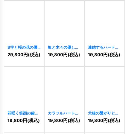
S字と桜の花の優
虹と木々の優しい
連結するハートと
美なロゴ
[
10262
]
風景ロゴ
[
10282
]
カラフルドットの
29,800
円
(税込)
19,800
円
(税込)
19,800
円
(税込)
優しいロゴ
[
10227
]
花咲く笑顔の歯の
カラフルハートツ
犬猫の繋がりと植
ロゴ
[
10105
]
リーロゴ
[
11003
]
物のロゴ
[
10994
]
19,800
円
(税込)
19,800
円
(税込)
19,800
円
(税込)