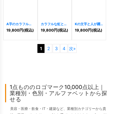
A字のカラフルな
カラフルな虹と太
Kの文字と人が躍
虹の希望ロゴ
陽の希望ロゴ
動する希望の成長
19,800
円
(税込)
19,800
円
(税込)
19,800
円
(税込)
[
10443
]
[
10440
]
ロゴ
[
10435
]
1
2
3
4
次
»
1点もののロゴマーク10,000点以上｜
業種別・色別・アルファベットから探
せる
美容・医療・飲食・IT・建築など、業種別カテゴリーから貴