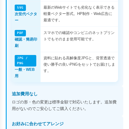
最新のWebサイトでも劣化なく表示できる
SVG
軽量ベクター形式。HP制作・Web広告に
次世代ベクタ
最適です。
ー
スマホでの確認やコンビニのネットプリン
PDF
トでもそのまま使用可能です。
確認・簡易印
刷
資料に貼れる高解像度JPGと、背景透過で
JPG /
PNG
使い勝手の良いPNGをセットでお届けしま
一般・WEB
す。
用
追加費用なし
ロゴの形・色の変更は標準金額で対応いたします。追加費
用がないのでご安心してご購入ください。
お好みに合わせてアレンジ