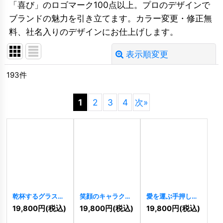
「喜び」のロゴマーク100点以上。プロのデザインで
ブランドの魅力を引き立てます。カラー変更・修正無
料、社名入りのデザインにお仕上げします。
表示順変更
閉じる
193
件
並び順
:
1
2
3
4
次
»
絞り込む
乾杯するグラスの
笑顔のキャラクタ
愛を運ぶ手押し車
優雅なロゴ
ーと「イエア」の
のハッピーロゴ
19,800
円
(税込)
19,800
円
(税込)
19,800
円
(税込)
[
11374
]
ロゴ
[
11321
]
[
11289
]