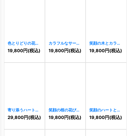
色とりどりの花び
カラフルなサーカ
笑顔の木とカラフ
らとつながりのロ
ステントの楽しさ
ルな実が彩る成長
19,800
円
(税込)
19,800
円
(税込)
19,800
円
(税込)
ゴ
[
10012
]
ロゴ
[
10010
]
ロゴ
[
10001
]
寄り添うハートと
笑顔の桜の花びら
笑顔のハートと翼
三日月が包む、愛
が彩るのロゴ
が彩る、優しさと
29,800
円
(税込)
19,800
円
(税込)
19,800
円
(税込)
情と癒しのロゴ
[
10933
]
保護のロゴ
[
9976
]
[
10920
]