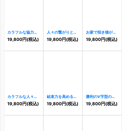
カラフルな協力ロ
人々の繋がりと協
お家で招き猫が輝
ゴ
[
10473
]
力を象徴するS字
く安心ロゴ
19,800
円
(税込)
19,800
円
(税込)
19,800
円
(税込)
ロゴ
[
10464
]
[
10460
]
カラフルな人々が
結束力を高める人
勝利のV字型の人
織りなす共創と結
材ロゴ
[
10455
]
物ロゴ
[
10457
]
19,800
円
(税込)
19,800
円
(税込)
19,800
円
(税込)
束のロゴ
[
10462
]