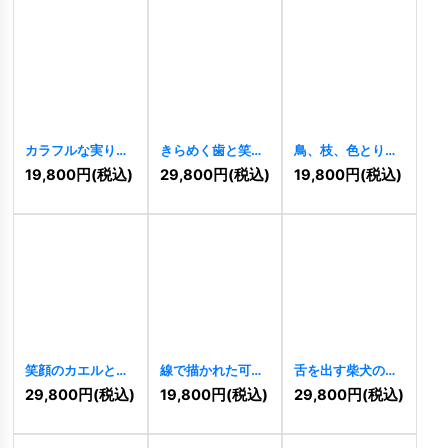
カラフルな実りの
きらめく歯と笑顔
鳥、枝、色とりど
木ロゴ
[
10982
]
のロゴ
[
10980
]
りのベリーのロゴ
19,800
円
(税込)
29,800
円
(税込)
19,800
円
(税込)
[
10951
]
笑顔のカエルと虹
線で描かれた可愛
舌を出す柴犬のキ
のロゴ
[
10061
]
らしい犬のロゴ
ュートなペットロ
29,800
円
(税込)
19,800
円
(税込)
29,800
円
(税込)
[
10049
]
ゴ
[
10043
]