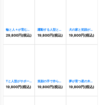
輪と人々が育む、
躍動する人型とハ
犬の家と笑顔がか
喜びと成長のウェ
ートのウェルネス
わいいペットロゴ
29,800
円
(税込)
19,800
円
(税込)
19,800
円
(税込)
ルネスロゴ
ロゴ
[
10829
]
[
10812
]
[
10862
]
Tと人型がサポー
笑顔の手で作られ
夢が育つ星の木の
トと成長を示すロ
た輪のロゴ
ロゴ
[
10784
]
19,800
円
(税込)
19,800
円
(税込)
19,800
円
(税込)
ゴ
[
10809
]
[
10808
]