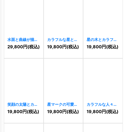
水面と曲線が描
カラフルな星とス
星の木とカラフル
く、優しさと癒し
クエアが織りなす
な夢ロゴ
[
10900
]
29,800
円
(税込)
19,800
円
(税込)
19,800
円
(税込)
のロゴ
[
10915
]
のロゴ
[
10901
]
笑顔の太陽とカラ
星マークの可愛い
カラフルな人々が
フルな光が輝くロ
犬のロゴ
[
10896
]
手を取り合う喜び
19,800
円
(税込)
19,800
円
(税込)
19,800
円
(税込)
ゴ
[
10895
]
のロゴ
[
10861
]