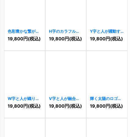
色彩豊かな繋がり
H字のカラフルな
Y字と人が躍動す
と輝きを表現した
虹の希望ロゴ
る希望の成長ロゴ
19,800
円
(税込)
19,800
円
(税込)
19,800
円
(税込)
ロゴ
[
10458
]
[
10454
]
[
10449
]
W字と人が織りな
V字と人が融合し
輝く太陽のロゴ
すチームワークロ
た勝利と成長のロ
[
10446
]
19,800
円
(税込)
19,800
円
(税込)
19,800
円
(税込)
ゴ
[
10450
]
ゴ
[
10447
]