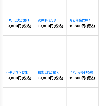
「P」と犬が溶け
洗練されたサーク
月と若葉に輝く
合うナチュラルな
ルスタイルの
「A」のナチュラ
19,800
円
(税込)
19,800
円
(税込)
19,800
円
(税込)
ロゴ
[
11480
]
「AS」のロゴ
ルロゴ
[
11478
]
[
11477
]
ヘキサゴンと柱が
稲妻と円が描くエ
「R」から顔を出
調和する信頼の建
ネルギッシュなロ
すうさぎのロゴ
19,800
円
(税込)
19,800
円
(税込)
19,800
円
(税込)
築ロゴ
[
11475
]
ゴ
[
11476
]
[
11473
]