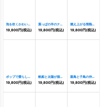
泡を吹くかわいい
葉っぱの羊のナチ
燃え上がる情熱を
象のロゴ
[
11492
]
ュラルロゴ
象徴するイーグル
19,800
円
(税込)
19,800
円
(税込)
19,800
円
(税込)
[
11489
]
のロゴ
[
11490
]
ポップで愛らしい
帆船と太陽が描く
親鳥と子鳥の仲良
カメのキャラクタ
冒険と未来のロゴ
しインコロゴ
19,800
円
(税込)
19,800
円
(税込)
19,800
円
(税込)
ーロゴ
[
11487
]
[
11488
]
[
11485
]