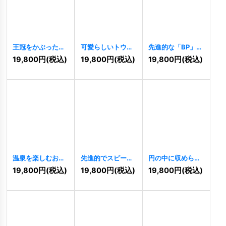
王冠をかぶった犬
可愛らしいトウモ
先進的な「BP」の
と猫の仲良しロゴ
ロコシのロゴ
スタイリッシュな
19,800
円
(税込)
19,800
円
(税込)
19,800
円
(税込)
[
11486
]
[
11483
]
ロゴ
[
11484
]
温泉を楽しむおに
先進的でスピード
円の中に収められ
ぎりのキャラクタ
感のある「B」の
た「HR」の洗練さ
19,800
円
(税込)
19,800
円
(税込)
19,800
円
(税込)
ーロゴ
[
11481
]
ロゴ
[
11482
]
れたロゴ
[
11479
]