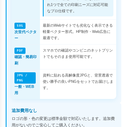
れ1つで全ての印刷ニーズに対応可能
なプロ仕様です。
最新のWebサイトでも劣化なく表示できる
SVG
軽量ベクター形式。HP制作・Web広告に
次世代ベクタ
最適です。
ー
スマホでの確認やコンビニのネットプリン
PDF
トでもそのまま使用可能です。
確認・簡易印
刷
資料に貼れる高解像度JPGと、背景透過で
JPG /
PNG
使い勝手の良いPNGをセットでお届けしま
一般・WEB
す。
用
追加費用なし
ロゴの形・色の変更は標準金額で対応いたします。追加費
用がないのでご安心してご購入ください。