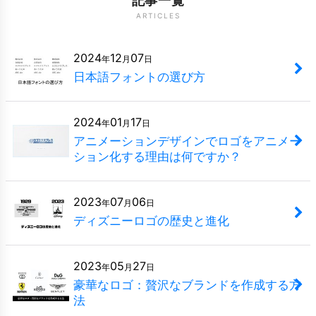
記事一覧
ARTICLES
2024
12
07
年
月
日
日本語フォントの選び方
2024
01
17
年
月
日
アニメーションデザインでロゴをアニメー
ション化する理由は何ですか？
2023
07
06
年
月
日
ディズニーロゴの歴史と進化
2023
05
27
年
月
日
豪華なロゴ：贅沢なブランドを作成する方
法