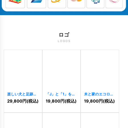
ロゴ
LOGOS
楽しい犬と足跡の
「J」と「1」を組
木と家のエコロゴ
ロゴ
[
11493
]
み合わせた先進的
[
11491
]
29,800
円
(税込)
19,800
円
(税込)
19,800
円
(税込)
なロゴ
[
11494
]