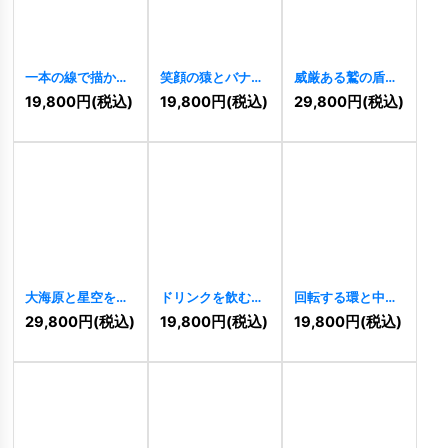
一本の線で描かれ
笑顔の猿とバナナ
威厳ある鷲の盾ロ
た優雅な王冠のロ
ロゴ
[
11471
]
ゴ
[
11472
]
19,800
円
(税込)
19,800
円
(税込)
29,800
円
(税込)
ゴ
[
11474
]
大海原と星空を渡
ドリンクを飲む女
回転する環と中心
る帆船のロゴ
の子のキュートな
のロゴ
[
11468
]
29,800
円
(税込)
19,800
円
(税込)
19,800
円
(税込)
[
11470
]
ロゴ
[
11461
]