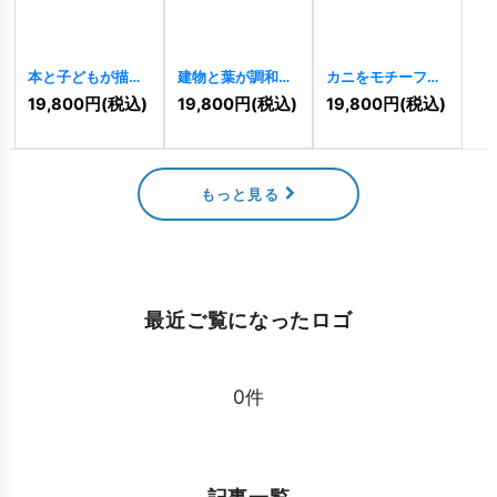
本と子どもが描く
建物と葉が調和し
カニをモチーフに
輝く未来の教育ロ
たMの建築ロゴ
したシンプルでス
19,800
円
(税込)
19,800
円
(税込)
19,800
円
(税込)
ゴ
[
11469
]
[
11466
]
タイリッシュなロ
ゴ
[
11467
]
もっと見る
最近ご覧になったロゴ
0件