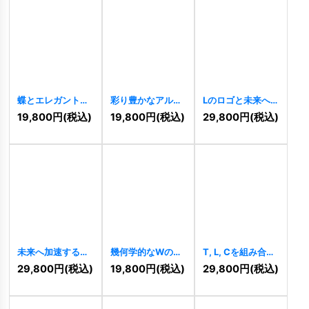
蝶とエレガントな
彩り豊かなアルフ
Lのロゴと未来へ
L字型のロゴ
ァベットのロゴ
飛び立つ人
19,800
円
(税込)
19,800
円
(税込)
29,800
円
(税込)
[
7961
]
[
7949
]
[
7904
]
未来へ加速する情
幾何学的なWのロ
T, L, Cを組み合わ
熱のLロゴ
[
7905
]
ゴ
[
7634
]
せたモダンロゴ
29,800
円
(税込)
19,800
円
(税込)
29,800
円
(税込)
[
7625
]