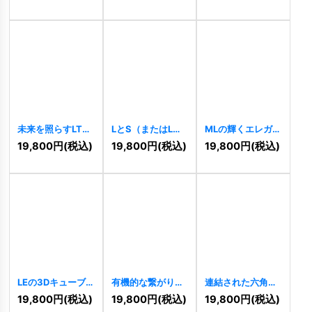
[
10213
]
[
10159
]
未来を照らすLT成
LとS（またはLと
MLの輝くエレガン
長ロゴ
[
10148
]
7）が連結する幾
トロゴ
[
10110
]
19,800
円
(税込)
19,800
円
(税込)
19,800
円
(税込)
何学的ロゴ
[
10146
]
LEの3Dキューブ
有機的な繋がりロ
連結された六角形
ロゴ
[
10981
]
ゴ
[
10963
]
のLロゴ
[
10952
]
19,800
円
(税込)
19,800
円
(税込)
19,800
円
(税込)