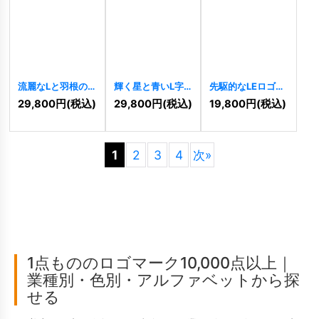
流麗なLと羽根の
輝く星と青いL字
先駆的なLEロゴ
エレガントロゴ
のロゴ
[
6870
]
[
6777
]
29,800
円
(税込)
29,800
円
(税込)
19,800
円
(税込)
[
6888
]
1
2
3
4
次
»
1点もののロゴマーク10,000点以上｜
業種別・色別・アルファベットから探
せる