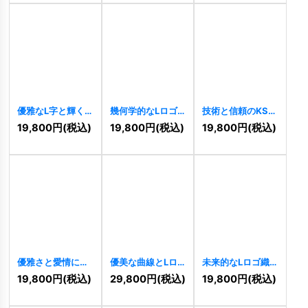
優雅なL字と輝く
幾何学的なLロゴ
技術と信頼のKSロ
葉のエレガントロ
[
9274
]
ゴ
[
8945
]
19,800
円
(税込)
19,800
円
(税込)
19,800
円
(税込)
ゴ
[
9475
]
優雅さと愛情に満
優美な曲線とLロ
未来的なLロゴ織
ちたLのロゴ
ゴ
[
8838
]
り技術
[
8811
]
19,800
円
(税込)
29,800
円
(税込)
19,800
円
(税込)
[
8940
]