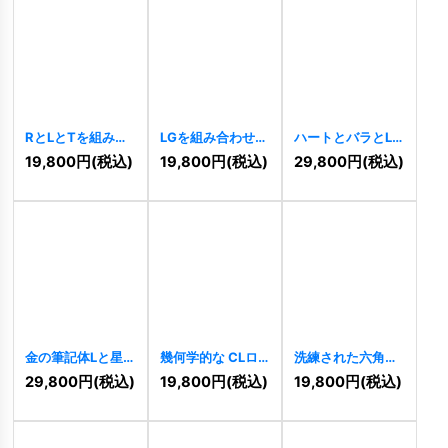
RとLとTを組み合
LGを組み合わせた
ハートとバラとL
わせた建築ロゴ
大胆な六角形のロ
のロゴ
[
7354
]
19,800
円
(税込)
19,800
円
(税込)
29,800
円
(税込)
[
7600
]
ゴ
[
7531
]
金の筆記体Lと星
幾何学的な CLロ
洗練された六角形
のロゴ
[
7338
]
ゴ
[
7323
]
のLロゴ
[
7324
]
29,800
円
(税込)
19,800
円
(税込)
19,800
円
(税込)