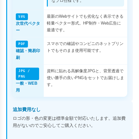
なプロ仕様です。
最新のWebサイトでも劣化なく表示できる
SVG
軽量ベクター形式。HP制作・Web広告に
次世代ベクタ
最適です。
ー
スマホでの確認やコンビニのネットプリン
PDF
トでもそのまま使用可能です。
確認・簡易印
刷
資料に貼れる高解像度JPGと、背景透過で
JPG /
PNG
使い勝手の良いPNGをセットでお届けしま
一般・WEB
す。
用
追加費用なし
ロゴの形・色の変更は標準金額で対応いたします。追加費
用がないのでご安心してご購入ください。