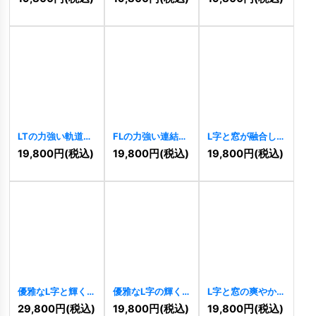
[
11149
]
LTの力強い軌道ス
FLの力強い連結ス
L字と窓が融合し
ピードロゴ
ピードロゴ
たラインアートの
19,800
円
(税込)
19,800
円
(税込)
19,800
円
(税込)
[
10230
]
[
10228
]
ハウスロゴ
[
10223
]
優雅なL字と輝く
優雅なL字の輝く
L字と窓の爽やか
ドットの円形ロゴ
ロゴ
[
10206
]
ハウスロゴ
29,800
円
(税込)
19,800
円
(税込)
19,800
円
(税込)