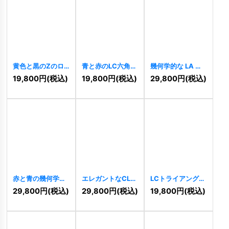
黄色と黒のZのロ
青と赤のLC六角形
幾何学的な LA の
ゴ
[
7266
]
ロゴ
[
7250
]
ロゴ
[
7154
]
19,800
円
(税込)
19,800
円
(税込)
29,800
円
(税込)
赤と青の幾何学的
エレガントなCLロ
LCトライアングル
なLAロゴ
[
7107
]
ゴ
[
7096
]
ロゴ
[
7095
]
29,800
円
(税込)
29,800
円
(税込)
19,800
円
(税込)