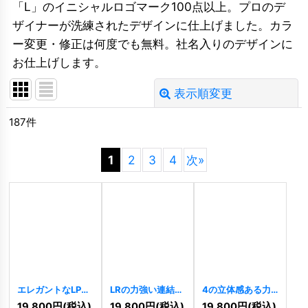
「L」のイニシャルロゴマーク100点以上。プロのデ
ザイナーが洗練されたデザインに仕上げました。カラ
ー変更・修正は何度でも無料。社名入りのデザインに
お仕上げします。
表示順変更
閉じる
187
件
並び順
:
1
2
3
4
次
»
絞り込む
エレガントなLPモ
LRの力強い連結ロ
4の立体感ある力
ノグラムロゴ
ゴ
[
10340
]
強いロゴ
[
10258
]
19,800
円
(税込)
19,800
円
(税込)
19,800
円
(税込)