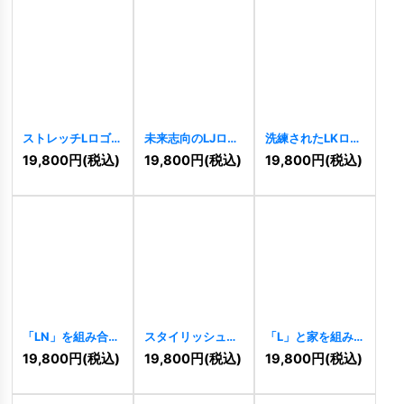
ストレッチLロゴ
未来志向のLJロゴ
洗練されたLKロゴ
[
8776
]
[
8642
]
[
8589
]
19,800
円
(税込)
19,800
円
(税込)
19,800
円
(税込)
「LN」を組み合わ
スタイリッシュな
「L」と家を組み
せた六角形のロゴ
LNロゴ
[
8188
]
合わせたロゴ
19,800
円
(税込)
19,800
円
(税込)
19,800
円
(税込)
[
8240
]
[
8177
]