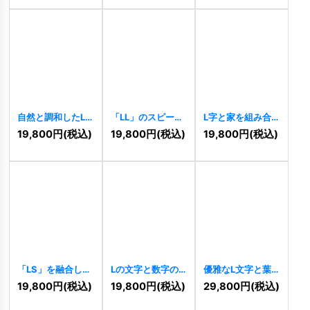
ーロゴ
[
10523
]
[
10504
]
自然と調和したL
「LL」のスピード
L字と家を組み合
字ロゴ
[
10477
]
ラインとグラデー
わせた住まいロゴ
19,800
円
(税込)
19,800
円
(税込)
19,800
円
(税込)
ションロゴ
[
9764
]
[
9816
]
「LS」を融合した
Lの文字と数字の1
優雅なL文字と葉
八角形モダンロゴ
を組み合わせたロ
のロゴ
[
9573
]
19,800
円
(税込)
19,800
円
(税込)
29,800
円
(税込)
[
9670
]
ゴ
[
9620
]