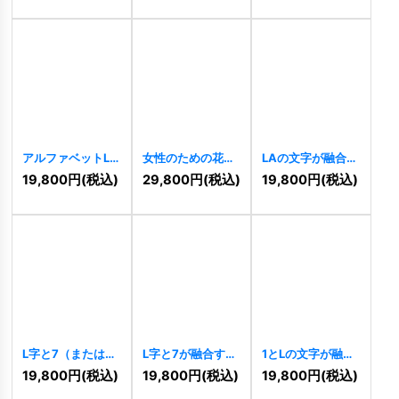
アルファベットL
女性のための花柄
LAの文字が融合す
が輝く星のロゴ
Lロゴ
[
10771
]
るシャープなテク
19,800
円
(税込)
29,800
円
(税込)
19,800
円
(税込)
[
10024
]
ノロジーロゴ
[
10528
]
L字と7（または
L字と7が融合する
1とLの文字が融合
Z）が融合するス
スピードテクノロ
するスピードテク
19,800
円
(税込)
19,800
円
(税込)
19,800
円
(税込)
ピードテクノロジ
ジーロゴ
[
10513
]
ノロジーロゴ