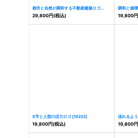
都市と自然が調和する不動産建築ロゴ
調和と循環
[
11428
]
[
11386
]
29,800
円
(税込)
19,800
S字と人型の活力ロゴ
[
10222
]
流れるよう
[
10229
]
19,800
円
(税込)
19,800