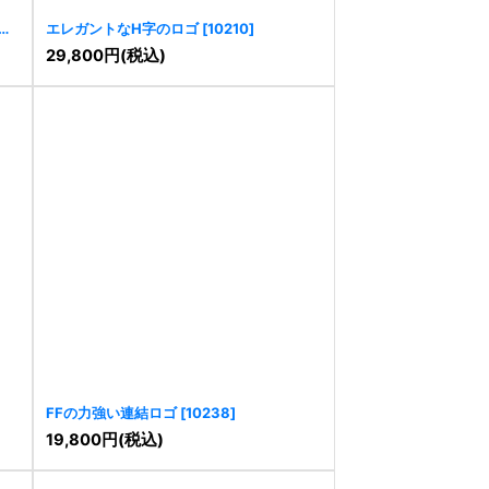
ル
エレガントなH字のロゴ
[
10210
]
29,800
円
(税込)
FFの力強い連結ロゴ
[
10238
]
19,800
円
(税込)