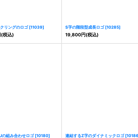
クリングのロゴ
[
11039
]
S字の階段型成長ロゴ
[
10285
]
円
(税込)
19,800
円
(税込)
Uの組み合わせロゴ
[
10180
]
連結するZ字のダイナミックロゴ
[
1018