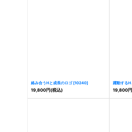
絡み合うHと成長のロゴ
[
10240
]
躍動するH
[
10242
]
19,800
円
(税込)
19,800