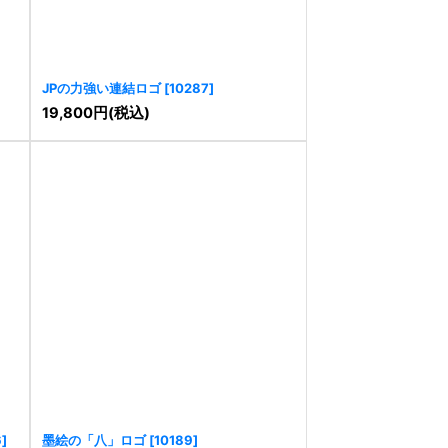
JPの力強い連結ロゴ
[
10287
]
19,800
円
(税込)
6
]
墨絵の「八」ロゴ
[
10189
]