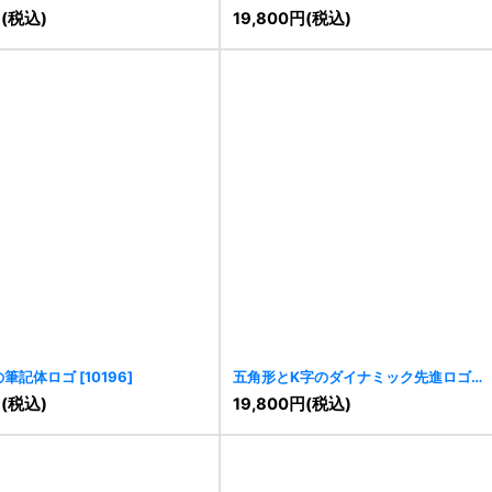
円
(税込)
19,800
円
(税込)
の筆記体ロゴ
[
10196
]
五角形とK字のダイナミック先進ロゴ
[
10200
]
円
(税込)
19,800
円
(税込)