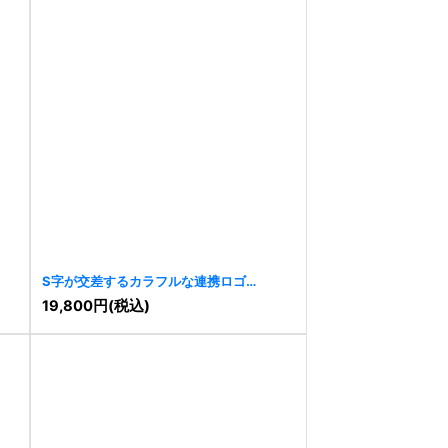
S字が交差するカラフルな連携ロゴ
[
10248
]
19,800
円
(税込)