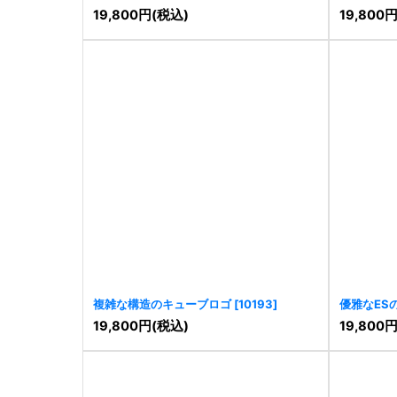
[
10176
]
19,800
円
(税込)
19,800
複雑な構造のキューブロゴ
[
10193
]
優雅なES
19,800
円
(税込)
19,800