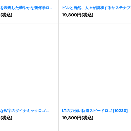
を表現した華やかな幾何学ロゴ
ビルと自然、人々が調和するサステナブ
な成長ロゴ
[
11096
]
円
(税込)
19,800
円
(税込)
なW字のダイナミックロゴ
LTの力強い軌道スピードロゴ
[
10230
]
円
(税込)
19,800
円
(税込)