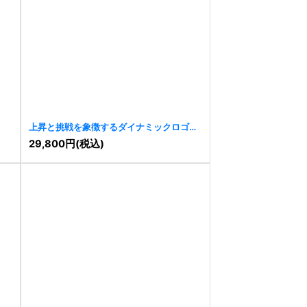
上昇と挑戦を象徴するダイナミックロゴ
[
11031
]
29,800
円
(税込)