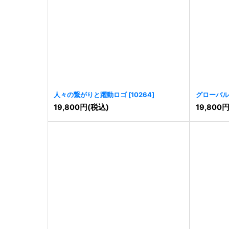
人々の繋がりと躍動ロゴ
[
10264
]
グローバル
[
10269
]
19,800
円
(税込)
19,800