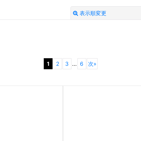
表示順変更
絞り込む
1
2
3
...
6
次
»