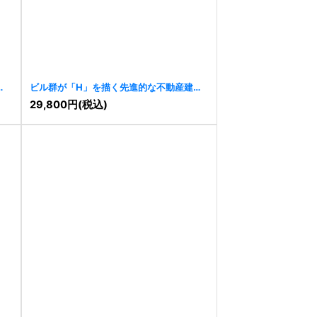
ビル群が「H」を描く先進的な不動産建築
ロゴ
[
11432
]
29,800
円
(税込)