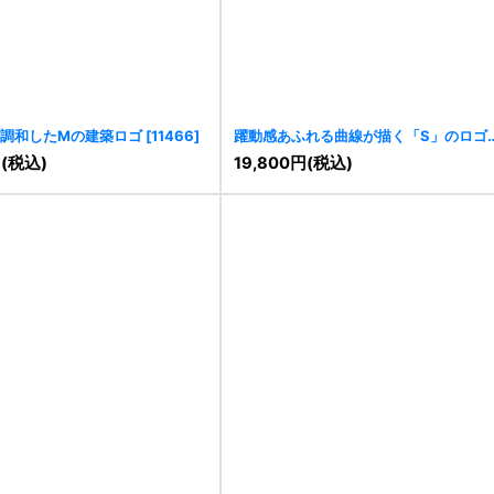
調和したMの建築ロゴ
[
11466
]
躍動感あふれる曲線が描く「S」のロゴ
[
11452
]
円
(税込)
19,800
円
(税込)