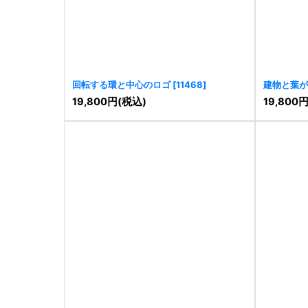
回転する環と中心のロゴ
[
11468
]
建物と葉が
19,800
円
(税込)
19,800