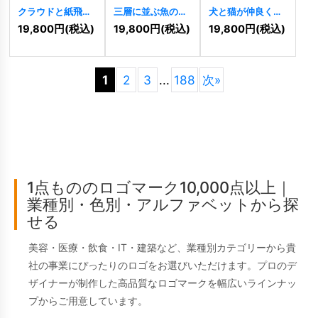
クラウドと紙飛行
三層に並ぶ魚のシ
犬と猫が仲良く寄
機のWロゴ
ンプルでモダンな
り添うペットロゴ
19,800
円
(税込)
19,800
円
(税込)
19,800
円
(税込)
[
11444
]
ロゴ
[
11441
]
[
11442
]
1
2
3
...
188
次
»
1点もののロゴマーク10,000点以上｜
業種別・色別・アルファベットから探
せる
美容・医療・飲食・IT・建築など、業種別カテゴリーから貴
社の事業にぴったりのロゴをお選びいただけます。プロのデ
ザイナーが制作した高品質なロゴマークを幅広いラインナッ
プからご用意しています。