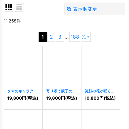
表示順変更
閉じる
11,258
件
サブカテゴリ
:
1
2
3
...
188
次
»
並び順
:
絞り込む
クマのキャラクタ
寄り添う親子の鳥
笑顔の花が咲くキ
ーが印象的なエン
が描く温かい絆の
ュートなキャラク
19,800
円
(税込)
19,800
円
(税込)
19,800
円
(税込)
ブレムロゴ
ロゴ
[
11500
]
ターロゴ
[
11497
]
[
11499
]