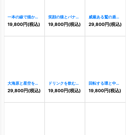
一本の線で描かれ
笑顔の猿とバナナ
威厳ある鷲の盾ロ
た優雅な王冠のロ
ロゴ
[
11471
]
ゴ
[
11472
]
19,800
円
(税込)
19,800
円
(税込)
29,800
円
(税込)
ゴ
[
11474
]
大海原と星空を渡
ドリンクを飲む女
回転する環と中心
る帆船のロゴ
の子のキュートな
のロゴ
[
11468
]
29,800
円
(税込)
19,800
円
(税込)
19,800
円
(税込)
[
11470
]
ロゴ
[
11461
]