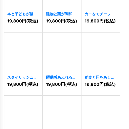
本と子どもが描く
建物と葉が調和し
カニをモチーフに
輝く未来の教育ロ
たMの建築ロゴ
したシンプルでス
19,800
円
(税込)
19,800
円
(税込)
19,800
円
(税込)
ゴ
[
11469
]
[
11466
]
タイリッシュなロ
ゴ
[
11467
]
スタイリッシュな
躍動感あふれるク
稲妻と円をあしら
軌道を描く「Y」
ジラと波のロゴ
った力強いSのロ
19,800
円
(税込)
19,800
円
(税込)
19,800
円
(税込)
の先進的ロゴ
[
11465
]
ゴ
[
11462
]
[
11464
]