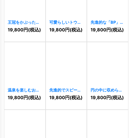
王冠をかぶった犬
可愛らしいトウモ
先進的な「BP」の
と猫の仲良しロゴ
ロコシのロゴ
スタイリッシュな
19,800
円
(税込)
19,800
円
(税込)
19,800
円
(税込)
[
11486
]
[
11483
]
ロゴ
[
11484
]
温泉を楽しむおに
先進的でスピード
円の中に収められ
ぎりのキャラクタ
感のある「B」の
た「HR」の洗練さ
19,800
円
(税込)
19,800
円
(税込)
19,800
円
(税込)
ーロゴ
[
11481
]
ロゴ
[
11482
]
れたロゴ
[
11479
]