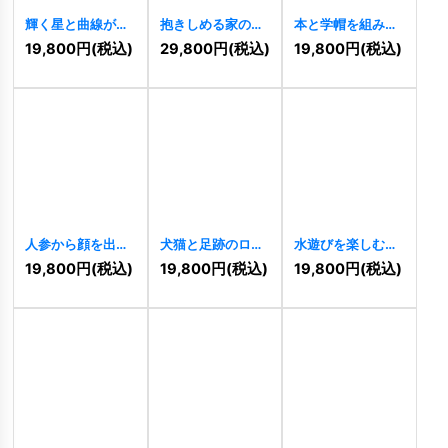
輝く星と曲線が織
抱きしめる家のか
本と学帽を組み合
りなす未来的なロ
わいいロゴ
わせた教育機関向
19,800
円
(税込)
29,800
円
(税込)
19,800
円
(税込)
ゴ
[
11450
]
[
11447
]
けロゴ
[
11448
]
人参から顔を出す
犬猫と足跡のロゴ
水遊びを楽しむ可
うさぎのキュート
[
11446
]
愛い柴犬のロゴ
19,800
円
(税込)
19,800
円
(税込)
19,800
円
(税込)
なロゴ
[
11445
]
[
11443
]