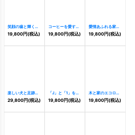
笑顔の歯と輝く星
コーヒーを愛する
愛情あふれる家と
のロゴ
[
11498
]
クマのほっこりロ
小鳥のロゴ
19,800
円
(税込)
19,800
円
(税込)
19,800
円
(税込)
ゴ
[
11495
]
[
11496
]
楽しい犬と足跡の
「J」と「1」を組
木と家のエコロゴ
ロゴ
[
11493
]
み合わせた先進的
[
11491
]
29,800
円
(税込)
19,800
円
(税込)
19,800
円
(税込)
なロゴ
[
11494
]