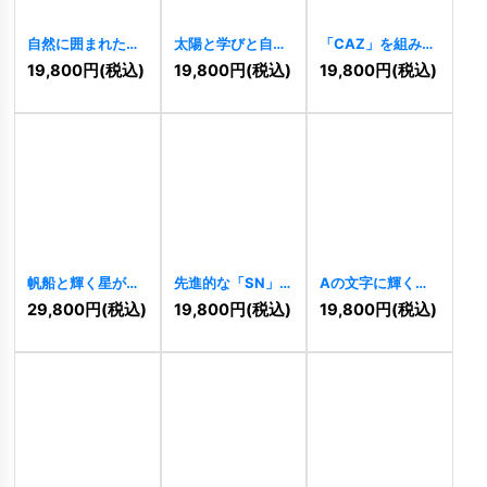
自然に囲まれた住
太陽と学びと自然
「CAZ」を組み合
まいを表現したナ
の家ロゴ
[
11455
]
わせた先進的なロ
19,800
円
(税込)
19,800
円
(税込)
19,800
円
(税込)
チュラルなロゴ
ゴ
[
11460
]
[
11463
]
帆船と輝く星が導
先進的な「SN」の
Aの文字に輝く星
く航海挑戦のロゴ
スタイリッシュな
のロゴ
[
11456
]
29,800
円
(税込)
19,800
円
(税込)
19,800
円
(税込)
[
11458
]
ロゴ
[
11459
]