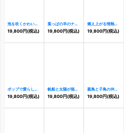
泡を吹くかわいい
葉っぱの羊のナチ
燃え上がる情熱を
象のロゴ
[
11492
]
ュラルロゴ
象徴するイーグル
19,800
円
(税込)
19,800
円
(税込)
19,800
円
(税込)
[
11489
]
のロゴ
[
11490
]
ポップで愛らしい
帆船と太陽が描く
親鳥と子鳥の仲良
カメのキャラクタ
冒険と未来のロゴ
しインコロゴ
19,800
円
(税込)
19,800
円
(税込)
19,800
円
(税込)
ーロゴ
[
11487
]
[
11488
]
[
11485
]