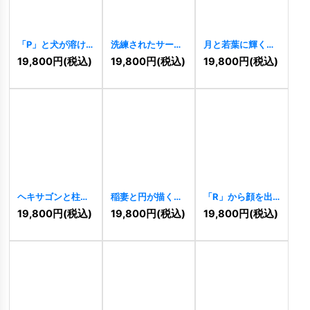
「P」と犬が溶け
洗練されたサーク
月と若葉に輝く
合うナチュラルな
ルスタイルの
「A」のナチュラ
19,800
円
(税込)
19,800
円
(税込)
19,800
円
(税込)
ロゴ
[
11480
]
「AS」のロゴ
ルロゴ
[
11478
]
[
11477
]
ヘキサゴンと柱が
稲妻と円が描くエ
「R」から顔を出
調和する信頼の建
ネルギッシュなロ
すうさぎのロゴ
19,800
円
(税込)
19,800
円
(税込)
19,800
円
(税込)
築ロゴ
[
11475
]
ゴ
[
11476
]
[
11473
]