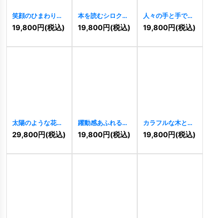
笑顔のひまわりロ
本を読むシロクマ
人々の手と手で築
ゴ
[
11457
]
の愛らしいロゴ
く王冠のコミュニ
19,800
円
(税込)
19,800
円
(税込)
19,800
円
(税込)
[
11453
]
ティロゴ
[
11454
]
太陽のような花が
躍動感あふれる曲
カラフルな木と風
ほほえむ、元気い
線が描く「S」の
船の楽しげなロゴ
29,800
円
(税込)
19,800
円
(税込)
19,800
円
(税込)
っぱいのキャラク
ロゴ
[
11452
]
[
11449
]
ターロゴ
[
11451
]