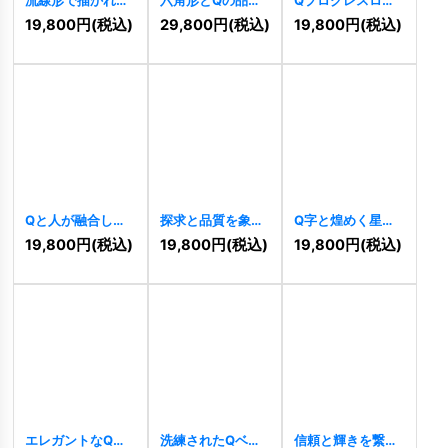
アルファベット
ロゴ
[
10149
]
[
10145
]
19,800
円
(税込)
29,800
円
(税込)
19,800
円
(税込)
「Q」のモダンロ
ゴ
[
11420
]
Qと人が融合した
探求と品質を象徴
Q字と煌めく星の
知性と活気のロゴ
するQ字ロゴ
ロゴ
[
9400
]
19,800
円
(税込)
19,800
円
(税込)
19,800
円
(税込)
[
10451
]
[
9680
]
エレガントなQフ
洗練されたQベー
信頼と輝きを繋ぐ