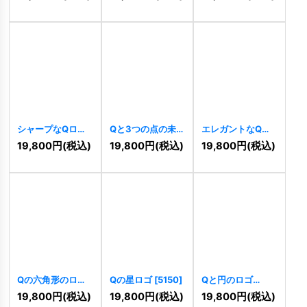
シャープなQロゴ
Qと3つの点の未来
エレガントなQの
[
5663
]
志向のロゴ
ロゴ
[
5321
]
19,800
円
(税込)
19,800
円
(税込)
19,800
円
(税込)
[
5358
]
Qの六角形のロゴ
Qの星ロゴ
[
5150
]
Qと円のロゴ
[
5175
]
[
5132
]
19,800
円
(税込)
19,800
円
(税込)
19,800
円
(税込)