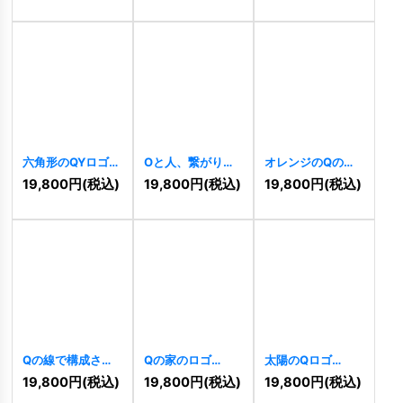
六角形のQYロゴ
Oと人、繋がりを
オレンジのQのロ
[
5087
]
イメージしたロゴ
ゴ
[
4923
]
19,800
円
(税込)
19,800
円
(税込)
19,800
円
(税込)
[
5014
]
Qの線で構成され
Qの家のロゴ
太陽のQロゴ
たロゴ
[
4920
]
[
4922
]
[
4903
]
19,800
円
(税込)
19,800
円
(税込)
19,800
円
(税込)