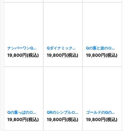
ナンバーワンQロ
Qダイナミックカ
Qの葉と波のロゴ
ゴ
[
4786
]
ーブロゴ
[
4764
]
[
4658
]
19,800
円
(税込)
19,800
円
(税込)
19,800
円
(税込)
Qの葉っぱのロゴ
QRのシンプルロゴ
ゴールドのQのロ
[
4649
]
[
4327
]
ゴ
[
4269
]
19,800
円
(税込)
19,800
円
(税込)
19,800
円
(税込)