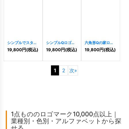
シンプルでスタイ
シンプルQロゴ
六角形Qの家ロゴ
リッシュなQTロゴ
[
3993
]
[
3994
]
19,800
円
(税込)
19,800
円
(税込)
19,800
円
(税込)
[
3992
]
1
2
次
»
1点もののロゴマーク10,000点以上｜
業種別・色別・アルファベットから探
せる