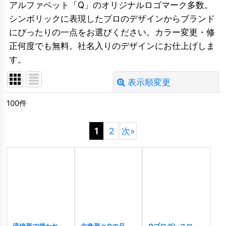
アルファベット「Q」のオリジナルロゴマーク多数。
シンボリックに表現したプロのデザインからブランド
にぴったりの一点をお選びください。カラー変更・修
正何度でも無料。社名入りのデザインにお仕上げしま
す。
表示順変更
閉じる
100
件
並び順
:
1
2
次
»
絞り込む
流線形で描かれた
六角形とQの品質
Qプログレスロゴ