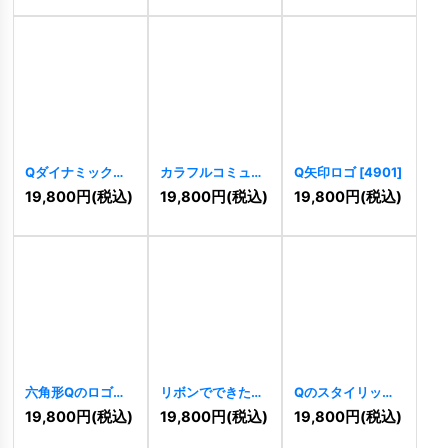
Qダイナミックカ
カラフルコミュニ
Q矢印ロゴ
[
4901
]
ーブロゴ
[
4904
]
ケーションQロゴ
19,800
円
(税込)
19,800
円
(税込)
19,800
円
(税込)
[
4906
]
六角形Qのロゴ
リボンでできたQ
Qのスタイリッシ
[
4902
]
のロゴ
[
4871
]
ュなロゴ
[
4872
]
19,800
円
(税込)
19,800
円
(税込)
19,800
円
(税込)