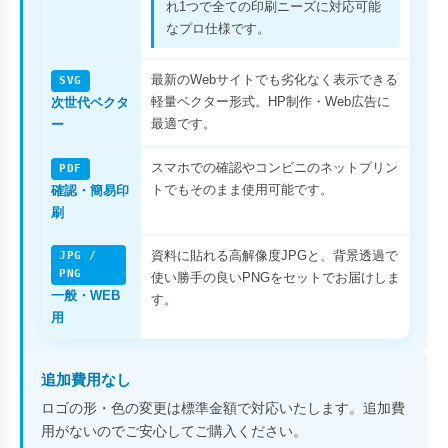
れ1つで全ての印刷ニーズに対応可能
なプロ仕様です。
最新のWebサイトでも劣化なく表示できる
SVG
軽量ベクター形式。HP制作・Web広告に
次世代ベクタ
最適です。
ー
スマホでの確認やコンビニのネットプリン
PDF
トでもそのまま使用可能です。
確認・簡易印
刷
資料に貼れる高解像度JPGと、背景透過で
JPG /
PNG
使い勝手の良いPNGをセットでお届けしま
一般・WEB
す。
用
追加費用なし
ロゴの形・色の変更は標準金額で対応いたします。追加費
用がないのでご安心してご購入ください。