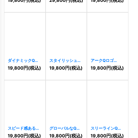
19,800
円
(税込)
29,800
円
(税込)
19,800
円
(税込)
ダイナミックQロ
スタイリッシュな
アークQロゴ
ゴ
[
6283
]
Qラインロゴ
[
6155
]
19,800
円
(税込)
19,800
円
(税込)
19,800
円
(税込)
[
6264
]
スピード感あるQ
グローバルなQロ
スリーラインQロ
ロゴ
[
5939
]
ゴ
[
5835
]
ゴ
[
5675
]
19,800
円
(税込)
19,800
円
(税込)
19,800
円
(税込)