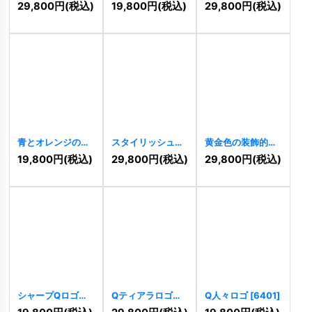
のロゴ
[
8048
]
ゴ
[
7696
]
スタイリッシュロ
29,800
円
(税込)
19,800
円
(税込)
29,800
円
(税込)
ゴ
[
6996
]
青とオレンジの躍
スタイリッシュな
黄金色の装飾的な
動的な「Q」ロゴ
Qロゴ
[
6723
]
「Q」とひし形の
19,800
円
(税込)
29,800
円
(税込)
29,800
円
(税込)
[
6731
]
ロゴ
[
6667
]
シャープQロゴ
Qティアラロゴ
Q人々ロゴ
[
6401
]
[
6441
]
[
6410
]