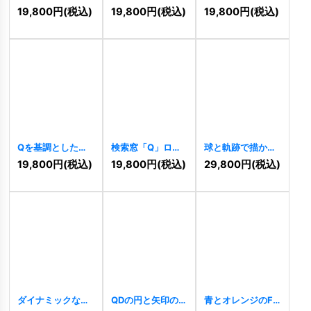
ラワーロゴ
スのロゴ
[
8841
]
GQロゴ
[
8787
]
19,800
円
(税込)
19,800
円
(税込)
19,800
円
(税込)
[
9392
]
Qを基調とした星
検索窓「Q」ロゴ
球と軌跡で描かれ
のロゴ
[
8772
]
[
8366
]
た「Q」と人物の
19,800
円
(税込)
19,800
円
(税込)
29,800
円
(税込)
ロゴ
[
8360
]
ダイナミックなQ
QDの円と矢印のロ
青とオレンジのFQ