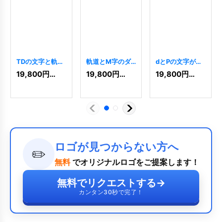
TDの文字と軌道
軌道とM字のダ
dとPの文字が融
が融合するダイ
イナミックロゴ
合したダイナミ
19,800
円
(税込)
19,800
円
(税込)
19,800
円
(税込)
ナミックロゴ
[
10197
]
ックロゴ
[
10501
]
[
10484
]
ロゴが見つからない方へ
✏️
無料
でオリジナルロゴをご提案します！
無料でリクエストする
→
カンタン30秒で完了！