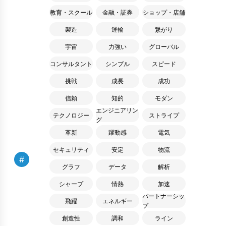
教育・スクール
金融・証券
ショップ・店舗
製造
運輸
繋がり
宇宙
力強い
グローバル
コンサルタント
シンプル
スピード
挑戦
成長
成功
信頼
知的
モダン
エンジニアリン
テクノロジー
ストライプ
グ
革新
躍動感
電気
セキュリティ
安定
物流
#
グラフ
データ
解析
シャープ
情熱
加速
パートナーシッ
飛躍
エネルギー
プ
創造性
調和
ライン