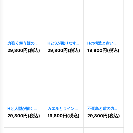
力強く舞う鯉の縁
HとSが織りなす革
Hの構造と赤い弧
起物ロゴ
[
10834
]
新と飛躍のロゴ
が示す堅実な飛躍
29,800
円
(税込)
29,800
円
(税込)
19,800
円
(税込)
[
10826
]
ロゴ
[
10816
]
Hと人型が描くグ
カエルとラインア
不死鳥と盾の力強
ローバルな飛躍ロ
ートのミニマルロ
い飛躍ロゴ
29,800
円
(税込)
19,800
円
(税込)
29,800
円
(税込)
ゴ
[
10818
]
ゴ
[
10811
]
[
10801
]