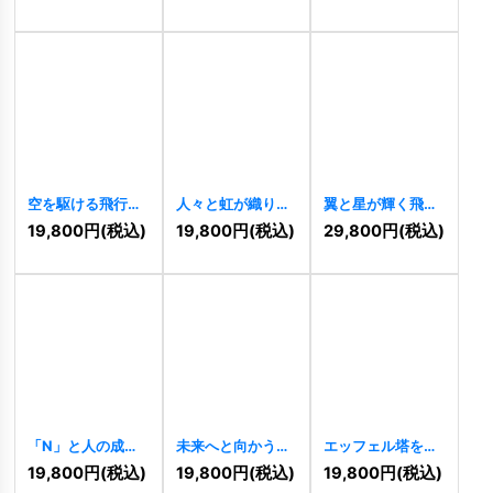
[
11242
]
ゴ
[
11233
]
[
11224
]
空を駆ける飛行機
人々と虹が織りな
翼と星が輝く飛躍
と星のグローバル
す躍動の調和ロゴ
の円形ロゴ
19,800
円
(税込)
19,800
円
(税込)
29,800
円
(税込)
ロゴ
[
11220
]
[
11200
]
[
11194
]
「N」と人の成長
未来へと向かうダ
エッフェル塔をイ
ロゴ
[
11154
]
イナミックなロゴ
メージしたA字の
19,800
円
(税込)
19,800
円
(税込)
19,800
円
(税込)
[
11133
]
情熱ロゴ
[
11131
]