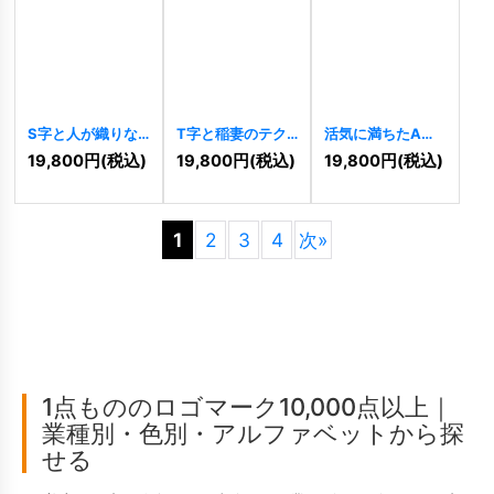
S字と人が織りな
T字と稲妻のテク
活気に満ちたAの
す協力と成長のロ
ノロジーロゴ
ロゴ
[
10487
]
19,800
円
(税込)
19,800
円
(税込)
19,800
円
(税込)
ゴ
[
10493
]
[
10492
]
1
2
3
4
次
»
1点もののロゴマーク10,000点以上｜
業種別・色別・アルファベットから探
せる