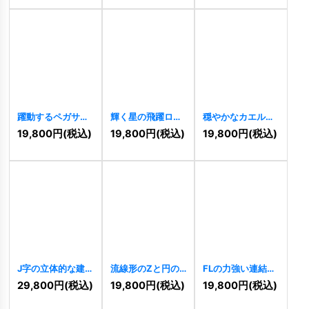
[
11030
]
躍動するペガサス
輝く星の飛躍ロゴ
穏やかなカエルの
の情熱ロゴ
[
10423
]
自然派ロゴ
19,800
円
(税込)
19,800
円
(税込)
19,800
円
(税込)
[
10432
]
[
10401
]
J字の立体的な建
流線形のZと円の
FLの力強い連結ス
物ロゴ
[
10362
]
ダイナミックロゴ
ピードロゴ
29,800
円
(税込)
19,800
円
(税込)
19,800
円
(税込)
[
10330
]
[
10228
]