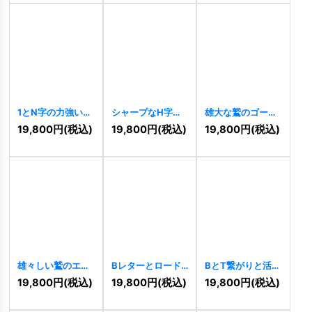
1とN字の力強い上
シャープなH字の
雄大な鷲のゴール
昇ロゴ
[
10283
]
スピードロゴ
ドエンブレムロゴ
19,800
円
(税込)
19,800
円
(税込)
19,800
円
(税込)
[
10204
]
[
10298
]
雄々しい鷲のエン
Bレターとロード
BとT繋がりと活力
ブレムロゴ
のロゴ
[
10104
]
のロゴ
[
10097
]
19,800
円
(税込)
19,800
円
(税込)
19,800
円
(税込)
[
10292
]