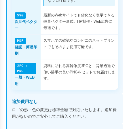
なプロ仕様です。
最新のWebサイトでも劣化なく表示できる
SVG
軽量ベクター形式。HP制作・Web広告に
次世代ベクタ
最適です。
ー
スマホでの確認やコンビニのネットプリン
PDF
トでもそのまま使用可能です。
確認・簡易印
刷
資料に貼れる高解像度JPGと、背景透過で
JPG /
PNG
使い勝手の良いPNGをセットでお届けしま
一般・WEB
す。
用
追加費用なし
ロゴの形・色の変更は標準金額で対応いたします。追加費
用がないのでご安心してご購入ください。