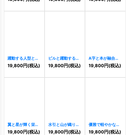
[
11465
]
[
11346
]
躍動する人型と星
ビルと躍動する人
A字と本が融合し
の達成ロゴ
型の先進的成長ロ
た知性と成長のロ
19,800
円
(税込)
19,800
円
(税込)
19,800
円
(税込)
[
11303
]
ゴ
[
11274
]
ゴ
[
11265
]
翼と星が輝く栄光
水引と山が織りな
優雅で軽やかなウ
と成功のロゴ
す伝統と発展のロ
サギのロゴ
19,800
円
(税込)
19,800
円
(税込)
19,800
円
(税込)