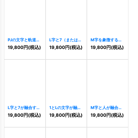
PJの文字と軌道が
L字と7（または
M字を象徴するピ
融合するダイナミ
Z）が融合するス
クセルラインロゴ
19,800
円
(税込)
19,800
円
(税込)
19,800
円
(税込)
ックロゴ
[
10526
]
ピードテクノロジ
[
10517
]
ーロゴ
[
10523
]
L字と7が融合する
1とLの文字が融合
M字と人が融合し
スピードテクノロ
するスピードテク
た情熱的な成長ロ
19,800
円
(税込)
19,800
円
(税込)
19,800
円
(税込)
ジーロゴ
[
10513
]
ノロジーロゴ
ゴ
[
10499
]
[
10504
]