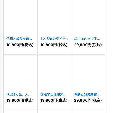
信頼と成長を象徴
Sと人物のダイナ
星に向かって手を
する人型Jロゴ
ミックなロゴ
伸ばす人々のロゴ
19,800
円
(税込)
19,800
円
(税込)
29,800
円
(税込)
[
10979
]
[
10030
]
[
10902
]
Hと輝く星、人型
前進する無限大
革新と飛躍を象徴
が示す健康と成長
「X」のロゴ
する「X」の3Dモ
19,800
円
(税込)
19,800
円
(税込)
29,800
円
(税込)
のロゴ
[
10866
]
[
10841
]
ダンロゴ
[
10842
]