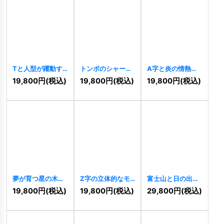
Tと人型が躍動す
トンボのシャープ
A字と炎の情熱的
る未来志向ロゴ
なダイナミックロ
ロゴ
[
10787
]
19,800
円
(税込)
19,800
円
(税込)
19,800
円
(税込)
[
10797
]
ゴ
[
10791
]
夢が育つ星の木の
Z字の立体的なモ
富士山と日の出の
ロゴ
[
10784
]
ダンテクノロジー
希望エコロゴ
19,800
円
(税込)
19,800
円
(税込)
29,800
円
(税込)
ロゴ
[
10531
]
[
10530
]