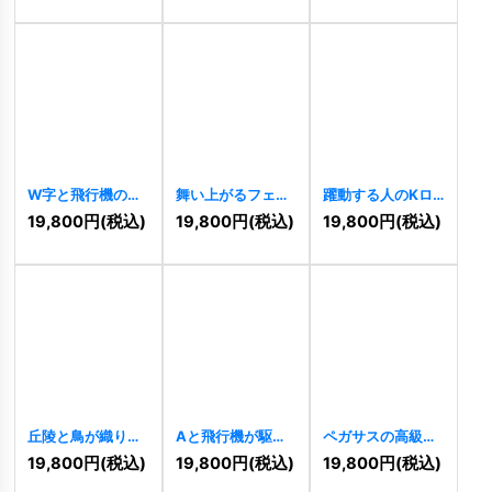
W字と飛行機のグ
舞い上がるフェニ
躍動する人のKロ
ローバルとトラベ
ックスの輝く円形
ゴ
[
11061
]
19,800
円
(税込)
19,800
円
(税込)
19,800
円
(税込)
ルロゴ
[
11090
]
ロゴ
[
11068
]
丘陵と鳥が織りな
Aと飛行機が駆け
ペガサスの高級感
す大自然の円形ロ
抜けるスカイとト
あるロゴ
[
10434
]
19,800
円
(税込)
19,800
円
(税込)
19,800
円
(税込)
ゴ
[
11062
]
ラベルロゴ