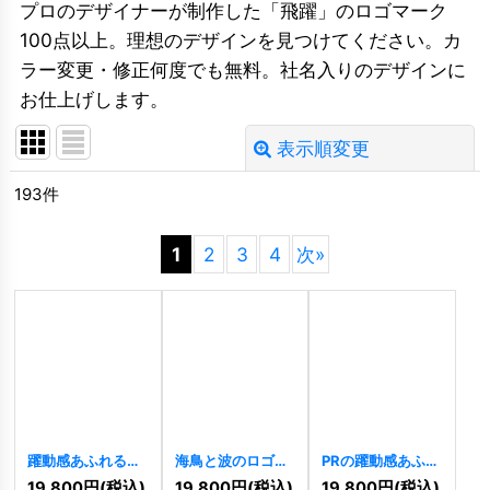
プロのデザイナーが制作した「飛躍」のロゴマーク
100点以上。理想のデザインを見つけてください。カ
ラー変更・修正何度でも無料。社名入りのデザインに
お仕上げします。
表示順変更
閉じる
193
件
並び順
:
1
2
3
4
次
»
絞り込む
躍動感あふれるク
海鳥と波のロゴ
PRの躍動感あふれ
ジラと波のロゴ
[
11356
]
るスピードロゴ
19,800
円
(税込)
19,800
円
(税込)
19,800
円
(税込)