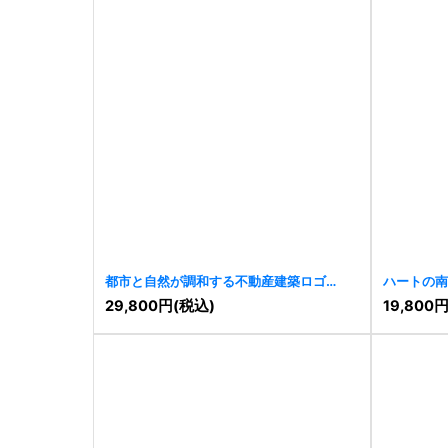
都市と自然が調和する不動産建築ロゴ
ハートの南
[
11428
]
29,800
円
(税込)
19,800