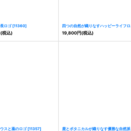
長ロゴ
[
11360
]
四つの自然が織りなすハッピーライフロ
[
11353
]
円
(税込)
19,800
円
(税込)
ウスと薬のロゴ
[
11357
]
鹿とボタニカルが織りなす優雅な自然派