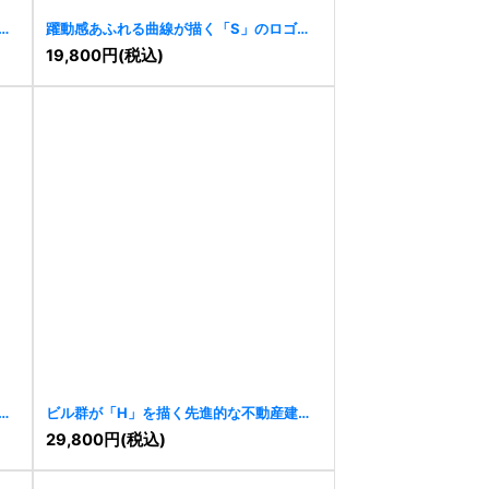
ロ
躍動感あふれる曲線が描く「S」のロゴ
[
11452
]
19,800
円
(税込)
イ
ビル群が「H」を描く先進的な不動産建築
ロゴ
[
11432
]
29,800
円
(税込)