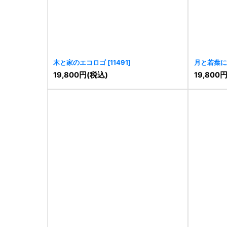
木と家のエコロゴ
[
11491
]
月と若葉に
[
11478
]
19,800
円
(税込)
19,800