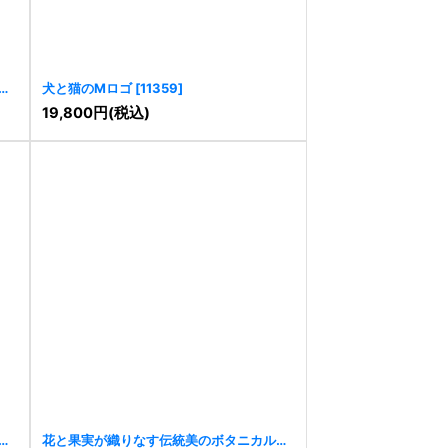
ゴ
犬と猫のMロゴ
[
11359
]
19,800
円
(税込)
ロ
花と果実が織りなす伝統美のボタニカルロ