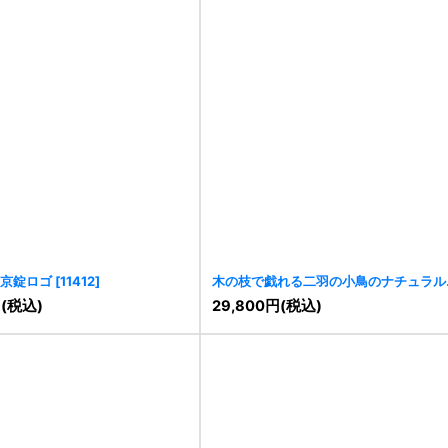
京錠ロゴ
[
11412
]
木の枝で戯れる二羽の小鳥のナチュラル
ゴ
[
11415
]
円
(税込)
29,800
円
(税込)