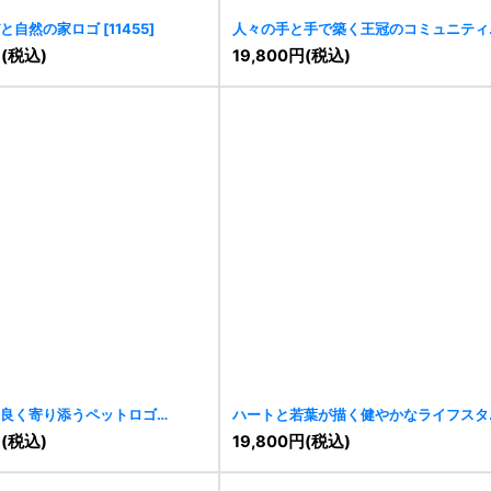
と自然の家ロゴ
[
11455
]
人々の手と手で築く王冠のコミュニティ
ゴ
[
11454
]
円
(税込)
19,800
円
(税込)
良く寄り添うペットロゴ
ハートと若葉が描く健やかなライフスタ
ルのロゴ
[
11438
]
円
(税込)
19,800
円
(税込)