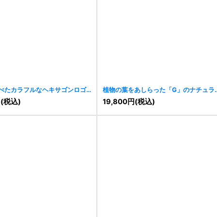
べたカラフルなヘキサゴンロゴ
植物の葉をあしらった「G」のナチュラ
ロゴ
[
11392
]
円
(税込)
19,800
円
(税込)