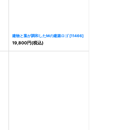
建物と葉が調和したMの建築ロゴ
[
11466
]
19,800
円
(税込)