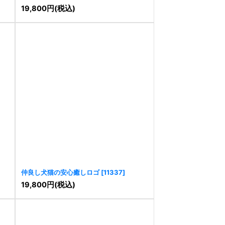
ゴ
[
11345
]
19,800
円
(税込)
仲良し犬猫の安心癒しロゴ
[
11337
]
19,800
円
(税込)