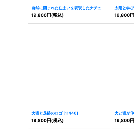
自然に囲まれた住まいを表現したナチュラ
太陽と学び
ルなロゴ
[
11463
]
19,800
円
(税込)
19,800
犬猫と足跡のロゴ
[
11446
]
犬と猫が仲
[
11442
]
19,800
円
(税込)
19,800