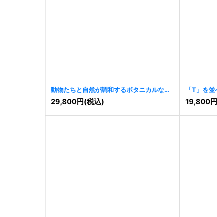
動物たちと自然が調和するボタニカルなロ
「T」を並
ゴ
[
11405
]
[
11402
]
29,800
円
(税込)
19,800