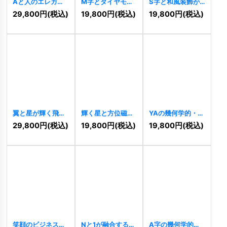
Aと人のエレガン
M字とダイヤモン
S字と和風装飾が
トなロゴ
[
11205
]
ドの力強い成長ロ
融合した躍動のロ
29,800
円
(税込)
19,800
円
(税込)
19,800
円
(税込)
ゴ
[
11199
]
ゴ
[
11198
]
翼と星が輝く飛躍
輝く星と方位磁石
YAの幾何学的・先
の円形ロゴ
のダイナミックロ
進的連結ロゴ
29,800
円
(税込)
19,800
円
(税込)
19,800
円
(税込)
[
11194
]
ゴ
[
11184
]
[
11180
]
笑顔のビジネスマ
Nと1が融合する幾
A字の幾何学的・