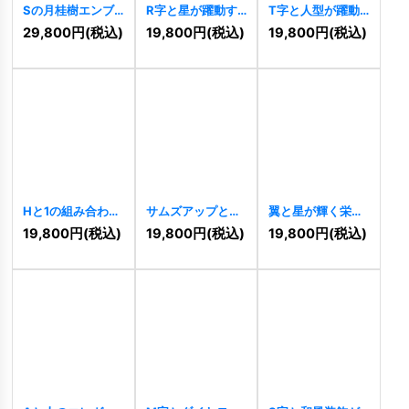
Sの月桂樹エンブ
R字と星が躍動す
T字と人型が躍動
レムロゴ
[
11306
]
る先進的成長ロゴ
する情熱の成長ロ
29,800
円
(税込)
19,800
円
(税込)
19,800
円
(税込)
[
11296
]
ゴ
[
11290
]
Hと1の組み合わせ
サムズアップと輝
翼と星が輝く栄光
ロゴ
[
11263
]
きのロゴ
[
11251
]
と成功のロゴ
19,800
円
(税込)
19,800
円
(税込)
19,800
円
(税込)
[
11242
]