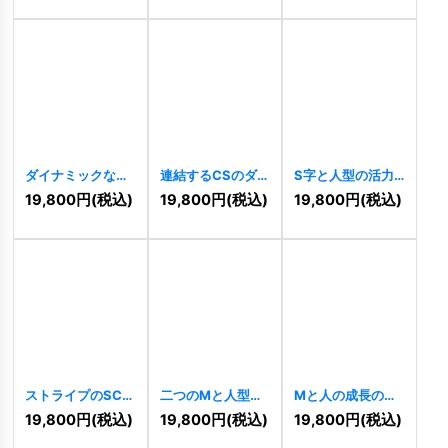
ダイナミックな恐
連結するCSのダイ
S字と人型の活力
竜ロゴ
[
10225
]
ナーミックロゴ
ロゴ
[
10222
]
19,800
円
(税込)
19,800
円
(税込)
19,800
円
(税込)
[
10226
]
ストライプのSC連
二つのMと人型が
Mと人の成長のロ
結ロゴ
[
10203
]
連なる成長ロゴ
ゴ
[
10185
]
19,800
円
(税込)
19,800
円
(税込)
19,800
円
(税込)
[
10188
]