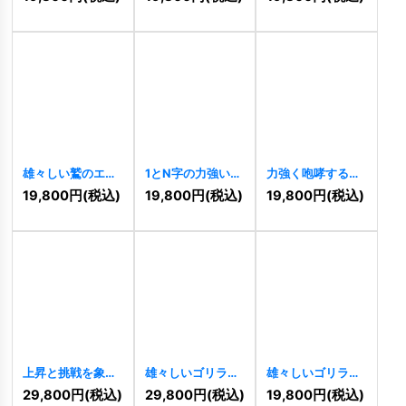
[
10246
]
[
10300
]
[
10298
]
雄々しい鷲のエン
1とN字の力強い上
力強く咆哮する龍
ブレムロゴ
昇ロゴ
[
10283
]
の円形ロゴ
19,800
円
(税込)
19,800
円
(税込)
19,800
円
(税込)
[
10292
]
[
10284
]
上昇と挑戦を象徴
雄々しいゴリラの
雄々しいゴリラと
するダイナミック
エンブレムロゴ
シールドの力強い
29,800
円
(税込)
29,800
円
(税込)
19,800
円
(税込)
ロゴ
[
11031
]
[
10270
]
ロゴ
[
10268
]