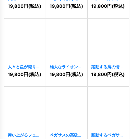
ンアイコン
何学的な上昇ロゴ
先進的成長ロゴ
19,800
円
(税込)
19,800
円
(税込)
19,800
円
(税込)
[
11157
]
[
11152
]
[
11127
]
人々と星が織りな
雄大なライオンの
躍動する鹿の情熱
す躍動の調和ロゴ
ロゴ
[
11111
]
と流動のロゴ
19,800
円
(税込)
19,800
円
(税込)
19,800
円
(税込)
[
11118
]
[
11074
]
舞い上がるフェニ
ペガサスの高級感
躍動するペガサス