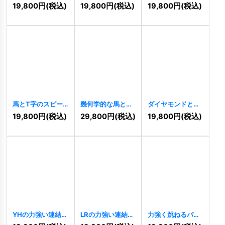
ックスの輝く円形
あるロゴ
[
10434
]
の情熱ロゴ
19,800
円
(税込)
19,800
円
(税込)
19,800
円
(税込)
ロゴ
[
11068
]
[
10432
]
馬とT字のスピー
幾何学的な馬と三
ダイヤモンドと鷲
ド感あふれるトラ
角形の知性ロゴ
が融合した高貴な
19,800
円
(税込)
29,800
円
(税込)
19,800
円
(税込)
イアングルロゴ
[
10382
]
ロゴ
[
10376
]
[
10390
]
YHの力強い連結ロ
LRの力強い連結ロ
力強く跳ねるバッ
ゴ
[
10348
]
ゴ
[
10340
]
ファローのロゴ