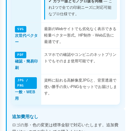
✔
カラー版とモノクロ版を同梱
— こ
れ1つで全ての印刷ニーズに対応可能
なプロ仕様です。
最新のWebサイトでも劣化なく表示できる
SVG
軽量ベクター形式。HP制作・Web広告に
次世代ベクタ
最適です。
ー
スマホでの確認やコンビニのネットプリン
PDF
トでもそのまま使用可能です。
確認・簡易印
刷
資料に貼れる高解像度JPGと、背景透過で
JPG /
PNG
使い勝手の良いPNGをセットでお届けしま
一般・WEB
す。
用
追加費用なし
ロゴの形・色の変更は標準金額で対応いたします。追加費