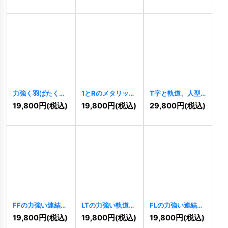
力強く羽ばたく八
1とRのメタリック
T字と軌道、人型
咫烏のロゴ
スピードロゴ
のダイナミックロ
19,800
円
(税込)
19,800
円
(税込)
29,800
円
(税込)
[
10255
]
[
10253
]
ゴ
[
10249
]
FFの力強い連結ロ
LTの力強い軌道ス
FLの力強い連結ス
ゴ
[
10238
]
ピードロゴ
ピードロゴ
19,800
円
(税込)
19,800
円
(税込)
19,800
円
(税込)
[
10230
]
[
10228
]