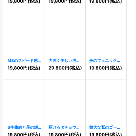
19,800
円
(税込)
19,800
円
(税込)
19,800
円
(税込)
[
10337
]
MSのスピード感
力強く美しい虎の
炎のフェニックス
あふれる連結ロゴ
モノクロロゴ
の円形ロゴ
19,800
円
(税込)
29,800
円
(税込)
19,800
円
(税込)
[
10321
]
[
10320
]
[
10318
]
S字曲線と星の輝
駆けるダチョウの
雄大な鷲のゴール
く成功ロゴ
スピードロゴ
ドエンブレムロゴ
19,800
円
(税込)
19,800
円
(税込)
19,800
円
(税込)