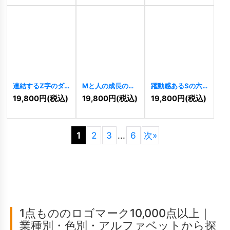
連結するZ字のダ
Mと人の成長のロ
躍動感あるSの六
イナミックロゴ
ゴ
[
10178
]
角形ロゴ
[
10172
]
19,800
円
(税込)
19,800
円
(税込)
19,800
円
(税込)
[
10186
]
1
2
3
...
6
次
»
1点もののロゴマーク10,000点以上｜
業種別・色別・アルファベットから探