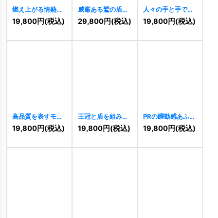
燃え上がる情熱を
威厳ある鷲の盾ロ
人々の手と手で築
象徴するイーグル
ゴ
[
11472
]
く王冠のコミュニ
19,800
円
(税込)
29,800
円
(税込)
19,800
円
(税込)
のロゴ
[
11490
]
ティロゴ
[
11454
]
高品質を表すモダ
王冠と盾を組み合
PRの躍動感あふれ
ンな王冠ロゴ
わせた「BN」の威
るスピードロゴ
19,800
円
(税込)
19,800
円
(税込)
19,800
円
(税込)
[
11410
]
厳あるロゴ
[
11346
]
[
11396
]