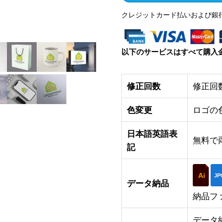
クレジットカード払いおよび銀
以下のサービスはすべて購入
修正回数
修正回
色変更
ロゴの
日本語英語表
無料で
記
Ai
JP
データ納品
納品フ
データ