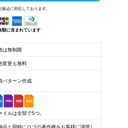
行振込に対応しております。
金額に含まれています
数は無制限
色変更も無料
両パターン作成
G
PDF
SVG
PNG
ァイルは全部で5つ。
納品と同時にロゴの著作権をお客様に譲渡し