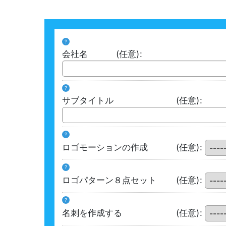
?
会社名
(任意)
:
?
サブタイトル
(任意)
:
?
ロゴモーションの作成
(任意)
:
?
ロゴパターン８点セット
(任意)
:
?
名刺を作成する
(任意)
: