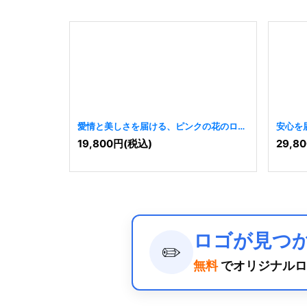
愛情と美しさを届ける、ピンクの花のロゴ
安心を
[
8512
]
[
8505
]
19,800
円
(税込)
29,80
ロゴが見つ
✏️
無料
でオリジナルロ