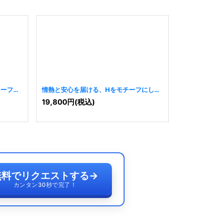
チーフに
情熱と安心を届ける、Hをモチーフにした
温もりと活
家のロゴ
[
8503
]
[
7942
]
19,800
円
(税込)
19,800
円
無料でリクエストする
→
カンタン30秒で完了！