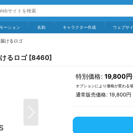
モーション
名刺
キャラクター作成
ウェブサ
を届けるロゴ
届けるロゴ
[
8460
]
特別価格
:
19,800
円
オプションにより価格が変わる
通常販売価格
:
19,800
円