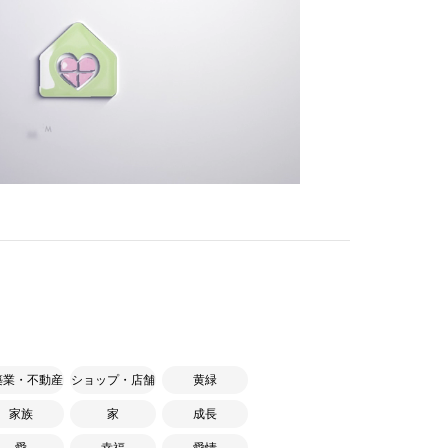
築業・不動産
ショップ・店舗
黄緑
家族
家
成長
愛
幸福
愛情