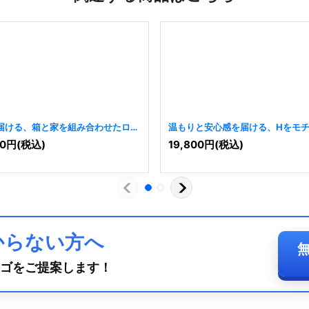
届ける、箱と家を組み合わせたロゴ
温もりと安心感を届ける、Hをモ
した家のロゴ
[
8457
]
0
円
(税込)
19,800
円
(税込)
からない方へ
ゴをご提案します！