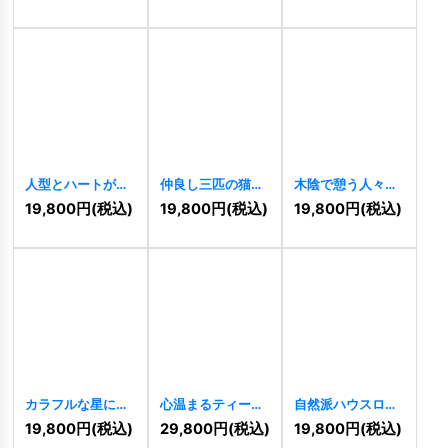
人型とハートが重
仲良し三匹の猫ロ
木陰で憩う人々の
なる温かいロゴ
ゴ
[
10405
]
コミュニティロゴ
19,800
円
(税込)
19,800
円
(税込)
19,800
円
(税込)
[
10412
]
[
10375
]
カラフルな星に囲
心温まるティータ
自然派ハウスロゴ
まれたベア（熊）
イムの愛のロゴ
[
10346
]
19,800
円
(税込)
29,800
円
(税込)
19,800
円
(税込)
の楽しいロゴ
[
10370
]