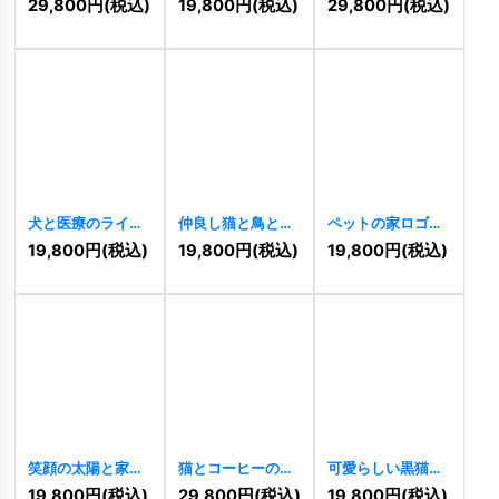
29,800
円
(税込)
19,800
円
(税込)
29,800
円
(税込)
のロゴ
[
11267
]
ゴ
[
11229
]
犬と医療のライン
仲良し猫と鳥とカ
ペットの家ロゴ
アートロゴ
ラフルな泡のロゴ
[
11215
]
19,800
円
(税込)
19,800
円
(税込)
19,800
円
(税込)
[
11225
]
[
11222
]
笑顔の太陽と家の
猫とコーヒーの癒
可愛らしい黒猫の
温かいコミュニテ
しロゴ
[
11123
]
ロゴ
[
11121
]
19,800
円
(税込)
29,800
円
(税込)
19,800
円
(税込)