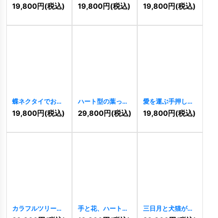
ゴ
[
11342
]
癒しロゴ
[
11337
]
ッピーな住まいロ
19,800
円
(税込)
19,800
円
(税込)
19,800
円
(税込)
ゴ
[
11319
]
蝶ネクタイでおめ
ハート型の葉っぱ
愛を運ぶ手押し車
かししたキリンの
が付いたツリーハ
のハッピーロゴ
19,800
円
(税込)
29,800
円
(税込)
19,800
円
(税込)
キュートなロゴ
ウスのロゴ
[
11289
]
[
11317
]
[
11297
]
カラフルツリーと
手と花、ハートが
三日月と犬猫が寄
家のロゴ
[
11273
]
奏でる慈愛と癒し
り添う夜の癒しロ