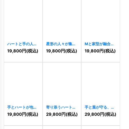
ハートと手の人々
星形の人々が集ま
Mと家型が融合し
のつながりのロゴ
るロゴ
[
9994
]
たのロゴ
[
9987
]
19,800
円
(税込)
19,800
円
(税込)
19,800
円
(税込)
[
10059
]
手とハートが包
寄り添うハートと
手と葉が守る、安
む、優しさと幸福
三日月が包む、愛
心と成長の住まい
19,800
円
(税込)
29,800
円
(税込)
29,800
円
(税込)
のロゴ
[
9978
]
情と癒しのロゴ
ロゴ
[
10939
]
[
9976
]