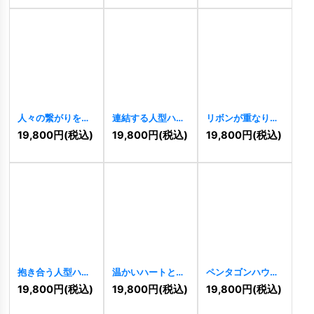
人々の繋がりを象
連結する人型ハー
リボンが重なり合
徴するハートロゴ
トの温かいロゴ
うハートの繋がり
19,800
円
(税込)
19,800
円
(税込)
19,800
円
(税込)
[
10291
]
[
10278
]
ロゴ
[
10276
]
抱き合う人型ハー
温かいハートと成
ペンタゴンハウス
トの温かいロゴ
長のロゴ
[
10207
]
ロゴ
[
10121
]
19,800
円
(税込)
19,800
円
(税込)
19,800
円
(税込)
[
10273
]