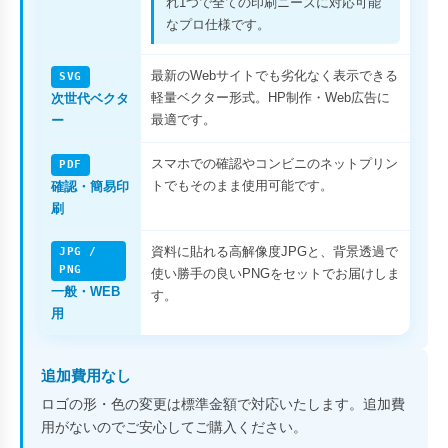
れ1つで全ての印刷ニーズに対応可能
なプロ仕様です。
最新のWebサイトでも劣化なく表示できる
SVG
軽量ベクター形式。HP制作・Web広告に
次世代ベクタ
最適です。
ー
スマホでの確認やコンビニのネットプリン
PDF
トでもそのまま使用可能です。
確認・簡易印
刷
資料に貼れる高解像度JPGと、背景透過で
JPG /
PNG
使い勝手の良いPNGをセットでお届けしま
一般・WEB
す。
用
追加費用なし
ロゴの形・色の変更は標準金額で対応いたします。追加費
用がないのでご安心してご購入ください。