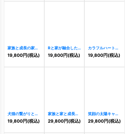
家族と成長の家ロ
Rと家が融合した
カラフルハートツ
ゴ
[
10088
]
のロゴ
[
10065
]
リーロゴ
[
11003
]
19,800
円
(税込)
19,800
円
(税込)
19,800
円
(税込)
犬猫の繋がりと植
家族と家と成長の
笑顔の太陽キャラ
物のロゴ
[
10994
]
ロゴ
[
10968
]
クターロゴ
19,800
円
(税込)
29,800
円
(税込)
29,800
円
(税込)
[
10955
]