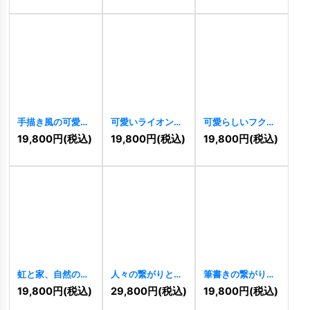
[
10374
]
手描き風の可愛い
可愛いライオンの
可愛らしいフクロ
牛さんロゴ
ロゴ
[
10312
]
ウの知恵と温もり
19,800
円
(税込)
19,800
円
(税込)
19,800
円
(税込)
[
10343
]
ロゴ
[
10306
]
虹と家、自然の温
人々の繋がりと場
筆書きの繋がりと
かいロゴ
[
10267
]
所を象徴するロゴ
無限大のロゴ
19,800
円
(税込)
29,800
円
(税込)
19,800
円
(税込)
[
11047
]
[
10199
]