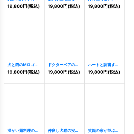
ロゴ
[
11383
]
熱々のボウルと太
弾くうさぎの夢か
19,800
円
(税込)
19,800
円
(税込)
19,800
円
(税込)
陽のロゴ
[
11384
]
わいいロゴ
[
11381
]
犬と猫のMロゴ
ドクターベアのロ
ハートと読書する
[
11359
]
ゴ
[
11355
]
猫のロゴ
[
11350
]
19,800
円
(税込)
19,800
円
(税込)
19,800
円
(税込)
温かい麺料理のロ
仲良し犬猫の安心
笑顔の家が並ぶハ