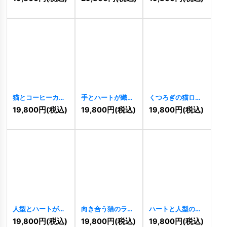
ィロゴ
[
11195
]
猫とコーヒーカッ
手とハートが織り
くつろぎの猫ロゴ
プのロゴ
[
11071
]
なす慈愛のロゴ
[
11055
]
19,800
円
(税込)
19,800
円
(税込)
19,800
円
(税込)
[
11069
]
人型とハートが奏
向き合う猫のライ
ハートと人型の調
でる親愛のライン
ンアートロゴ
和ロゴ
[
10424
]
19,800
円
(税込)
19,800
円
(税込)
19,800
円
(税込)
ロゴ
[
11051
]
[
11048
]