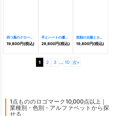
四つ葉のクローバ
手とハートの優し
笑顔の太陽とカラ
ーと円が彩る自然
いロゴ
[
10893
]
フルな光が輝くロ
19,800
円
(税込)
29,800
円
(税込)
19,800
円
(税込)
と調和のロゴ
ゴ
[
10895
]
[
10912
]
1
2
3
...
10
次
»
1点もののロゴマーク10,000点以上｜
業種別・色別・アルファベットから探
せる