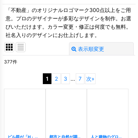
「不動産」のオリジナルロゴマーク300点以上をご用
意。プロのデザイナーが多彩なデザインを制作。お選
びいただけます。カラー変更・修正は何度でも無料。
社名入りのデザインにお仕上げします。
表示順変更
閉じる
377
件
並び順
:
1
2
3
...
7
次
»
絞り込む
ビル群が「H」を
都市と自然が調和
人と建物のグロー