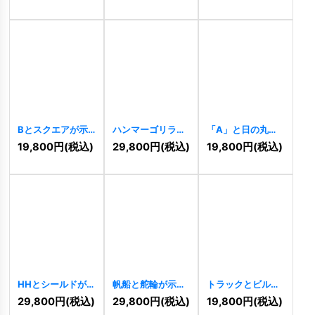
Bとスクエアが示
ハンマーゴリラロ
「A」と日の丸を
すモダンな信頼ロ
ゴ
[
10878
]
象徴するモダンな
19,800
円
(税込)
29,800
円
(税込)
19,800
円
(税込)
ゴ
[
10871
]
三角ロゴ
[
10863
]
HHとシールドが
帆船と舵輪が示す
トラックとビルデ
示す信頼と連携の
航海の信頼ロゴ
ィングの運送・引
29,800
円
(税込)
29,800
円
(税込)
19,800
円
(税込)
ロゴ
[
10856
]
[
10849
]
越しロゴ
[
10851
]