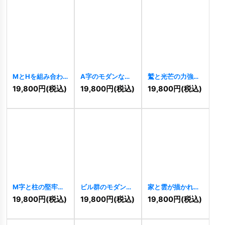
MとHを組み合わ
A字のモダンなグ
鷲と光芒の力強い
せた力強いロゴ
ラデーションロゴ
幾何学ロゴ
19,800
円
(税込)
19,800
円
(税込)
19,800
円
(税込)
[
10456
]
[
10437
]
[
10690
]
M字と柱の堅牢な
ビル群のモダンな
家と雲が描かれた
構造ロゴ
[
10685
]
ラインアートロゴ
安心のホームロゴ
19,800
円
(税込)
19,800
円
(税込)
19,800
円
(税込)
[
10686
]
[
10684
]