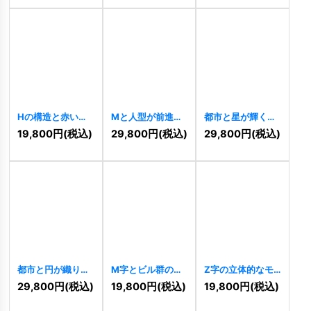
Hの構造と赤い弧
Mと人型が前進す
都市と星が輝く発
が示す堅実な飛躍
る未来志向ロゴ
展と信頼のロゴ
19,800
円
(税込)
29,800
円
(税込)
29,800
円
(税込)
ロゴ
[
10816
]
[
10810
]
[
10805
]
都市と円が織りな
M字とビル群の都
Z字の立体的なモ
す未来の街並みロ
市開発ロゴ
ダンテクノロジー
29,800
円
(税込)
19,800
円
(税込)
19,800
円
(税込)
ゴ
[
10789
]
[
10790
]
ロゴ
[
10531
]