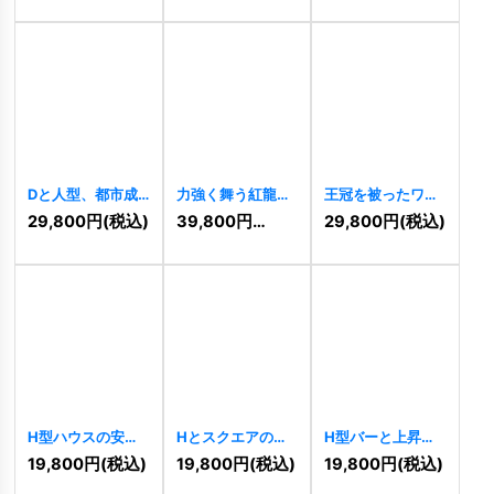
Dと人型、都市成
力強く舞う紅龍と
王冠を被ったワシ
長を支える信頼ロ
漢字「龍」の縁起
のロゴ
[
10833
]
29,800
円
(税込)
39,800
円
(税込)
29,800
円
(税込)
ゴ
[
10854
]
物ロゴ
[
10845
]
H型ハウスの安心
Hとスクエアのモ
H型バーと上昇矢
と成長ロゴ
ダンな信頼ロゴ
印の成長促進ロゴ
19,800
円
(税込)
19,800
円
(税込)
19,800
円
(税込)
[
10825
]
[
10821
]
[
10815
]