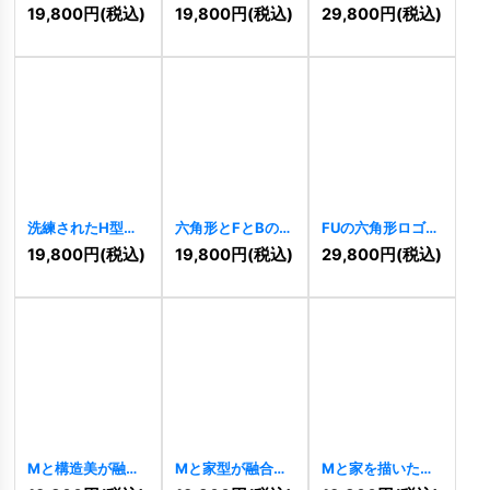
ウスラインロゴ
のロゴ
[
10240
]
たT字の建設ロゴ
19,800
円
(税込)
19,800
円
(税込)
29,800
円
(税込)
[
10280
]
[
10163
]
洗練されたH型六
六角形とFとBのロ
FUの六角形ロゴ
角形ロゴ
[
9161
]
ゴ
[
9993
]
[
9991
]
19,800
円
(税込)
19,800
円
(税込)
29,800
円
(税込)
Mと構造美が融合
Mと家型が融合し
Mと家を描いた円
したの建築ロゴ
たのロゴ
[
9987
]
形の不動産ロゴ