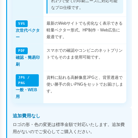
れ1つで全ての印刷ニーズに対応可能
なプロ仕様です。
最新のWebサイトでも劣化なく表示できる
SVG
軽量ベクター形式。HP制作・Web広告に
次世代ベクタ
最適です。
ー
スマホでの確認やコンビニのネットプリン
PDF
トでもそのまま使用可能です。
確認・簡易印
刷
資料に貼れる高解像度JPGと、背景透過で
JPG /
PNG
使い勝手の良いPNGをセットでお届けしま
一般・WEB
す。
用
追加費用なし
ロゴの形・色の変更は標準金額で対応いたします。追加費
用がないのでご安心してご購入ください。