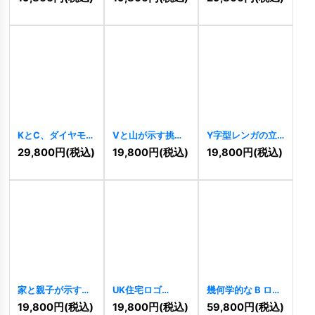
ロゴ
[
10948
]
ゴ
[
10942
]
ロゴ
[
10939
]
KとC、ダイヤモン
Vと山が示す挑戦
Y字型レンガの立
ドの高級感と革新
と成長のロゴ
体ロゴ
[
10897
]
29,800
円
(税込)
19,800
円
(税込)
19,800
円
(税込)
ロゴ
[
10927
]
[
10905
]
家と親子が示す、
UK住宅ロゴ
幾何学的な B ロゴ
安心と成長の温か
[
10881
]
[
10883
]
19,800
円
(税込)
19,800
円
(税込)
59,800
円
(税込)
いロゴ
[
10890
]