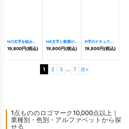
Hの文字を組み合
HA文字と家屋が
H字のナチュラル
わせた多角形コミ
織りなす堅実ロゴ
ダイナミックロゴ
19,800
円
(税込)
19,800
円
(税込)
19,800
円
(税込)
ュニティロゴ
[
9964
]
[
9956
]
[
9966
]
1
2
3
...
7
次
»
1点もののロゴマーク10,000点以上｜
業種別・色別・アルファベットから探
せる