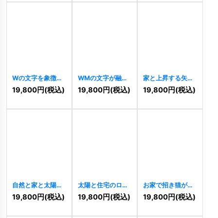
Wの文字を象徴す
WMの文字が融合
家と上昇する矢印
る堅実な建物ロゴ
した立体キューブ
の希望ロゴ
19,800
円
(税込)
19,800
円
(税込)
19,800
円
(税込)
[
10518
]
ロゴ
[
10507
]
[
10508
]
自然と家と太陽の
太陽と住宅のロゴ
お家で招き猫が輝
ロゴ
[
10489
]
[
10463
]
く安心ロゴ
19,800
円
(税込)
19,800
円
(税込)
19,800
円
(税込)
[
10460
]