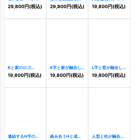
描く先進的な不動
する不動産建築ロ
バル成長ロゴ
29,800
円
(税込)
29,800
円
(税込)
19,800
円
(税込)
産建築ロゴ
ゴ
[
11428
]
[
11302
]
[
11432
]
Kと家のロゴ
K字と家が融合し
L字と窓が融合し
[
10218
]
たロゴ
[
10220
]
たラインアートの
19,800
円
(税込)
19,800
円
(税込)
19,800
円
(税込)
ハウスロゴ
[
10223
]
連結するH字のハ
絡み合うHと成長
人型と柱が融合し