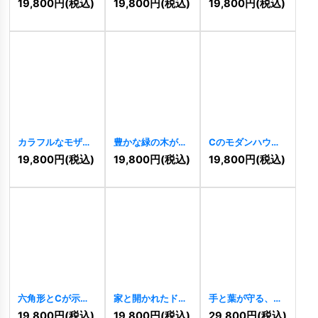
19,800
円
(税込)
19,800
円
(税込)
19,800
円
(税込)
[
9989
]
[
9985
]
カラフルなモザイ
豊かな緑の木が象
Cのモダンハウス
クハウスロゴ
徴する成長と生命
とカラフルな窓の
19,800
円
(税込)
19,800
円
(税込)
19,800
円
(税込)
[
9984
]
力ロゴ
[
9980
]
コミュニティロゴ
[
10949
]
六角形とCが示
家と開かれたドア
手と葉が守る、安
す、連携と革新の
が示すのモダンロ
心と成長の住まい
19,800
円
(税込)
19,800
円
(税込)
29,800
円
(税込)