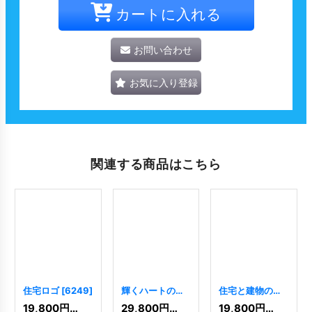
カートに入れる
お問い合わせ
お気に入り登録
関連する商品はこちら
住宅ロゴ
[
6249
]
輝くハートの温
住宅と建物のロ
もりロゴ
[
6912
]
ゴ
[
9225
]
19,800
円
(税込)
29,800
円
(税込)
19,800
円
(税込)