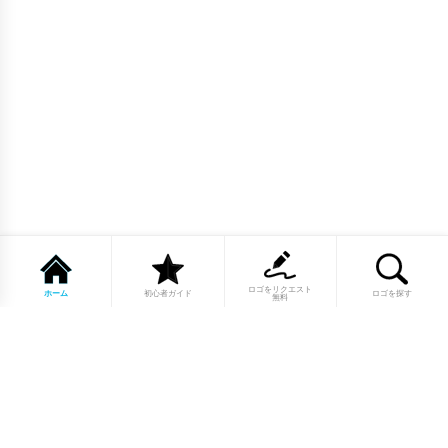
ロゴをリクエスト
ホーム
初心者ガイド
ロゴを探す
無料
1点もののロゴマーク10,000点以上｜
業種別・色別・アルファベットから探
せる
美容・医療・飲食・IT・建築など、業種別カテゴリーから貴