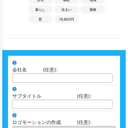
暮らし
住まい
屋根
窓
19,800円
?
会社名
(任意)
:
?
サブタイトル
(任意)
:
?
ロゴモーションの作成
(任意)
: