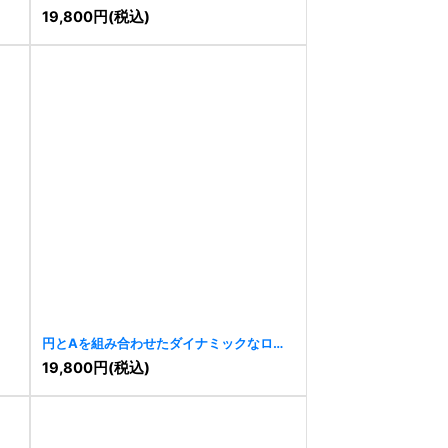
[
7825
]
19,800
円
(税込)
円とAを組み合わせたダイナミックなロゴ
[
7806
]
19,800
円
(税込)