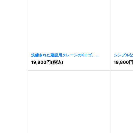
洗練された建設用クレーンのKロゴ、
シンプルな
[
8889
]
19,800
円
(税込)
19,800