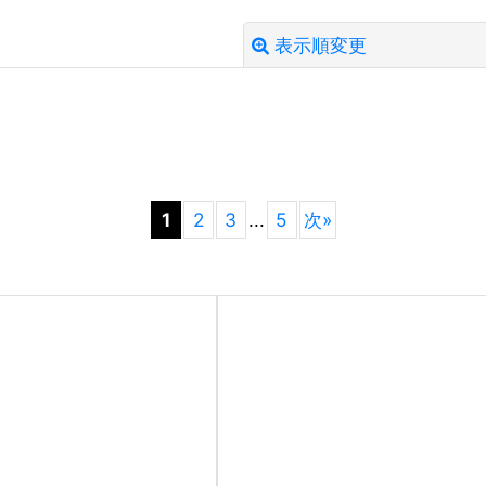
表示順変更
絞り込む
1
2
3
...
5
次
»