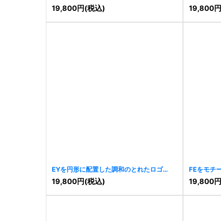
19,800
円
(税込)
19,800
EYを円形に配置した調和のとれたロゴ
FEをモチ
[
7826
]
[
7824
]
19,800
円
(税込)
19,800