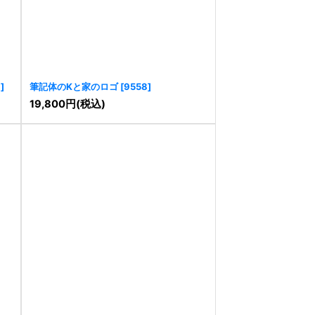
9
]
筆記体のKと家のロゴ
[
9558
]
19,800
円
(税込)