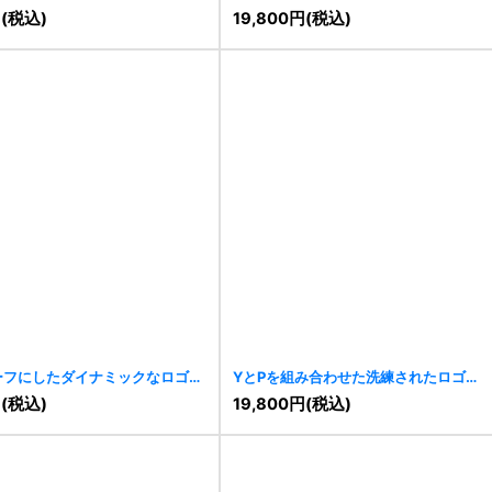
[
7831
]
円
(税込)
19,800
円
(税込)
ーフにしたダイナミックなロゴ
YとPを組み合わせた洗練されたロゴ
[
7805
]
円
(税込)
19,800
円
(税込)