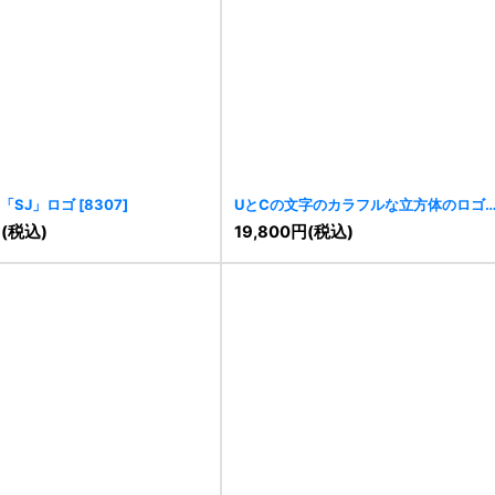
「SJ」ロゴ
[
8307
]
UとCの文字のカラフルな立方体のロゴ
[
8179
]
円
(税込)
19,800
円
(税込)