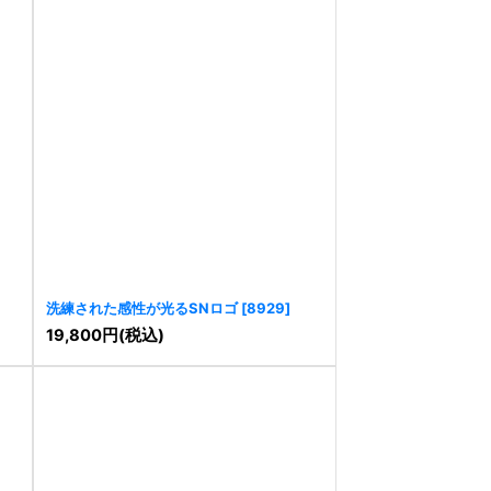
洗練された感性が光るSNロゴ
[
8929
]
19,800
円
(税込)