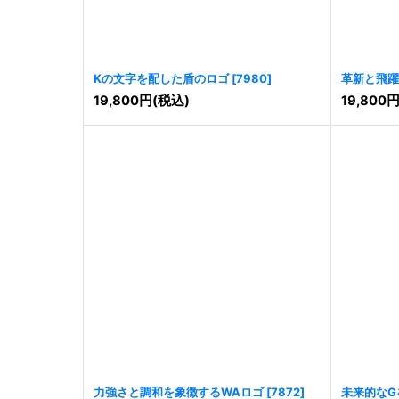
Kの文字を配した盾のロゴ
[
7980
]
革新と飛躍
19,800
円
(税込)
19,800
力強さと調和を象徴するWAロゴ
[
7872
]
未来的なG