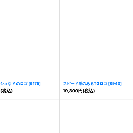
シュな Y のロゴ
[
9175
]
スピード感のあるTGロゴ
[
8943
]
円
(税込)
19,800
円
(税込)