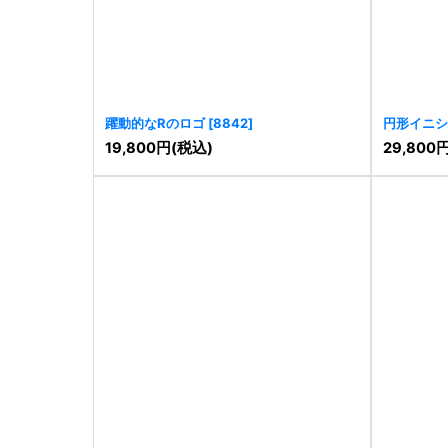
躍動的なRのロゴ
[
8842
]
円形イニシ
19,800
円
(税込)
29,800