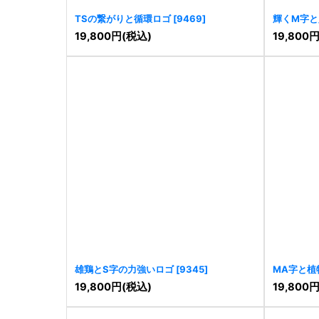
TSの繋がりと循環ロゴ
[
9469
]
輝くM字と
19,800
円
(税込)
19,800
雄鶏とS字の力強いロゴ
[
9345
]
MA字と植
19,800
円
(税込)
19,800