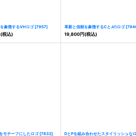
を象徴するVHロゴ
[
7957
]
革新と信頼を象徴するCとJのロゴ
[
794
円
(税込)
19,800
円
(税込)
をモチーフにしたロゴ
[
7832
]
DとPを組み合わせたスタイリッシュな