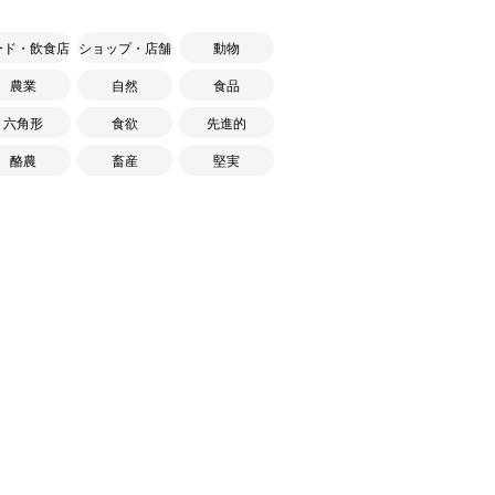
ード・飲食店
ショップ・店舗
動物
農業
自然
食品
六角形
食欲
先進的
酪農
畜産
堅実