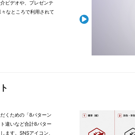
紹介ビデオや、プレゼンテ
様々なところで利用されて

ット
だくための「8パターン
ト違いなど合計8パター
します。SNSアイコン、