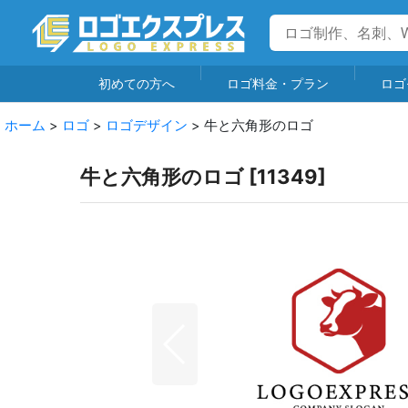
初めての方へ
ロゴ料金・プラン
ロゴ
ホーム
>
ロゴ
>
ロゴデザイン
>
牛と六角形のロゴ
牛と六角形のロゴ
[
11349
]