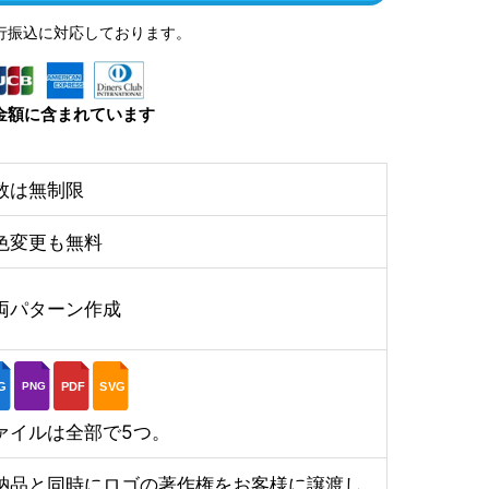
行振込に対応しております。
金額に含まれています
数は無制限
色変更も無料
両パターン作成
G
PDF
SVG
PNG
ァイルは全部で5つ。
納品と同時にロゴの著作権をお客様に譲渡し