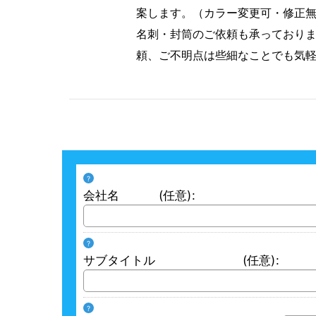
案します。（カラー変更可・修正
名刺・封筒のご依頼も承っており
頼、ご不明点は些細なことでも気
?
会社名
(任意)
:
?
サブタイトル
(任意)
:
?