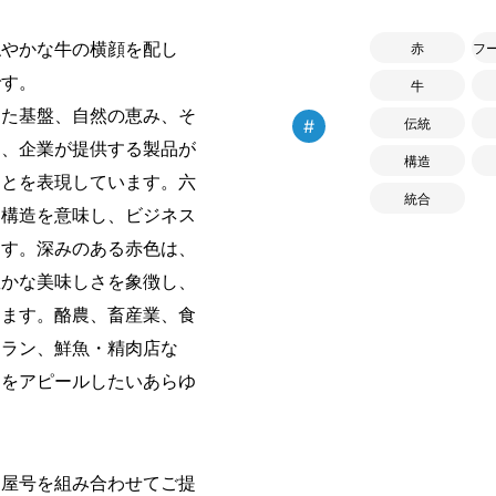
穏やかな牛の横顔を配し
赤
フ
です。
牛
た基盤、自然の恵み、そ
#
伝統
り、企業が提供する製品が
構造
ことを表現しています。六
統合
な構造を意味し、ビジネス
ます。深みのある赤色は、
豊かな美味しさを象徴し、
えます。酪農、畜産業、食
トラン、鮮魚・精肉店な
りをアピールしたいあらゆ
・屋号を組み合わせてご提