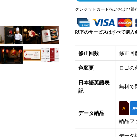
クレジットカード払いおよび銀
以下のサービスはすべて購入
修正回数
修正回
色変更
ロゴの
日本語英語表
無料で
記
Ai
JP
データ納品
納品フ
データ