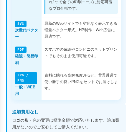
れ1つで全ての印刷ニーズに対応可能
なプロ仕様です。
最新のWebサイトでも劣化なく表示できる
SVG
軽量ベクター形式。HP制作・Web広告に
次世代ベクタ
最適です。
ー
スマホでの確認やコンビニのネットプリン
PDF
トでもそのまま使用可能です。
確認・簡易印
刷
資料に貼れる高解像度JPGと、背景透過で
JPG /
PNG
使い勝手の良いPNGをセットでお届けしま
一般・WEB
す。
用
追加費用なし
ロゴの形・色の変更は標準金額で対応いたします。追加費
用がないのでご安心してご購入ください。