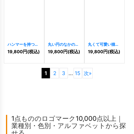
ハンマーを持つう
丸い円のなかのキ
丸くて可愛い猫の
さぎのクリエイテ
ュートな猫のロゴ
キャラクターロゴ
19,800
円
(税込)
19,800
円
(税込)
19,800
円
(税込)
ィブロゴ
[
11038
]
[
10430
]
[
10428
]
1
2
3
...
15
次
»
1点もののロゴマーク10,000点以上｜
業種別・色別・アルファベットから探
せる