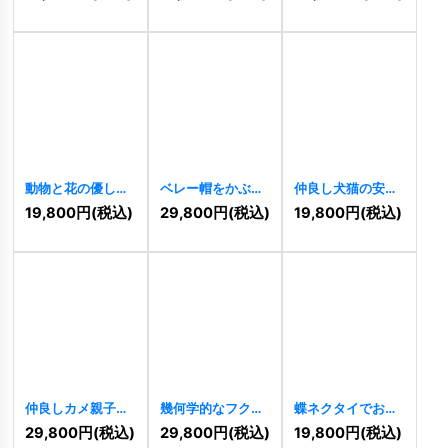
然派ロゴ
[
11347
]
動物と花の優しい
ベレー帽をかぶっ
仲良し犬猫の安心
共生ロゴ
[
11341
]
た画家のゾウのク
癒しロゴ
[
11337
]
19,800
円
(税込)
29,800
円
(税込)
19,800
円
(税込)
リエイティブロゴ
[
11339
]
仲良しカメ親子の
幾何学的なフクロ
蝶ネクタイでおめ
ロゴ
[
11329
]
ウの知性ロゴ
かししたキリンの
29,800
円
(税込)
29,800
円
(税込)
19,800
円
(税込)
[
11513
]
キュートなロゴ