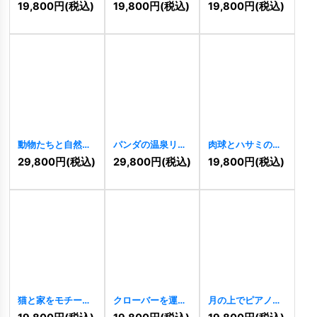
び心あるロゴ
で結ばれたペット
ハートのラインア
19,800
円
(税込)
19,800
円
(税込)
19,800
円
(税込)
[
11425
]
ロゴ
[
11426
]
ートロゴ
[
11414
]
動物たちと自然が
パンダの温泉リラ
肉球とハサミのペ
調和するボタニカ
ックスロゴ
ットケアロゴ
29,800
円
(税込)
29,800
円
(税込)
19,800
円
(税込)
ルなロゴ
[
11405
]
[
11399
]
[
11398
]
猫と家をモチーフ
クローバーを運ぶ
月の上でピアノを
にした温かみのあ
小鳥のかわいいロ
弾くうさぎの夢か