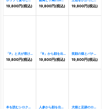
カメのキャラクタ
しインコロゴ
と猫の仲良しロゴ
19,800
円
(税込)
19,800
円
(税込)
19,800
円
(税込)
ーロゴ
[
11487
]
[
11485
]
[
11486
]
「P」と犬が溶け
「R」から顔を出
笑顔の猿とバナナ
合うナチュラルな
すうさぎのロゴ
ロゴ
[
11471
]
19,800
円
(税込)
19,800
円
(税込)
19,800
円
(税込)
ロゴ
[
11480
]
[
11473
]
本を読むシロクマ
人参から顔を出す
犬猫と足跡のロゴ