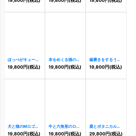
19,800
円
(税込)
19,800
円
(税込)
19,800
円
(税込)
るロゴ
[
11395
]
ゴ
[
11393
]
わいいロゴ
[
11381
]
ほっぺがキュート
本をめくる猫のか
歯磨きをするうさ
な猫のイラストロ
わいいロゴ
ぎのかわいいロゴ
19,800
円
(税込)
19,800
円
(税込)
19,800
円
(税込)
ゴ
[
11377
]
[
11375
]
[
11361
]
犬と猫のMロゴ
牛と六角形のロゴ
鹿とボタニカルが
[
11359
]
[
11349
]
織りなす優雅な自
19,800
円
(税込)
19,800
円
(税込)
29,800
円
(税込)