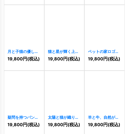
月と子猫の優しい
猫と星が輝く上品
ペットの家ロゴ
ロゴ
[
11217
]
なモノクロロゴ
[
11215
]
19,800
円
(税込)
19,800
円
(税込)
19,800
円
(税込)
[
11211
]
疑問を持つパンダ
太陽と猫が織りな
羊と牛、自然が調
の知的・クリエイ
す癒しの黄金ロゴ
和する畜産ロゴ
19,800
円
(税込)
19,800
円
(税込)
19,800
円
(税込)
ティブロゴ
[
11203
]
[
11192
]
[
11210
]