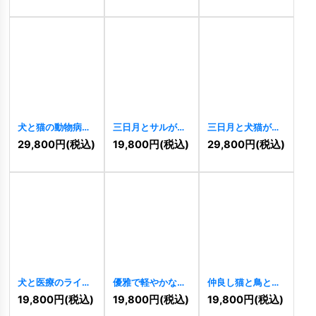
[
11317
]
犬と猫の動物病院
三日月とサルが織
三日月と犬猫が寄
ロゴ
[
11279
]
りなす遊び心のロ
り添う夜の癒しロ
29,800
円
(税込)
19,800
円
(税込)
29,800
円
(税込)
ゴ
[
11269
]
ゴ
[
11229
]
犬と医療のライン
優雅で軽やかなウ
仲良し猫と鳥とカ
アートロゴ
サギのロゴ
ラフルな泡のロゴ
19,800
円
(税込)
19,800
円
(税込)
19,800
円
(税込)
[
11225
]
[
11224
]
[
11222
]