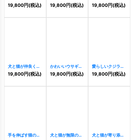
の愛らしいロゴ
うさぎのキュート
[
11446
]
19,800
円
(税込)
19,800
円
(税込)
19,800
円
(税込)
[
11453
]
なロゴ
[
11445
]
犬と猫が仲良く寄
かわいいウサギの
愛らしいクジラの
り添うペットロゴ
ロゴ
[
11439
]
ロゴ
[
11429
]
19,800
円
(税込)
19,800
円
(税込)
19,800
円
(税込)
[
11442
]
手を伸ばす猫の遊
犬と猫が無限の絆
犬と猫が寄り添う