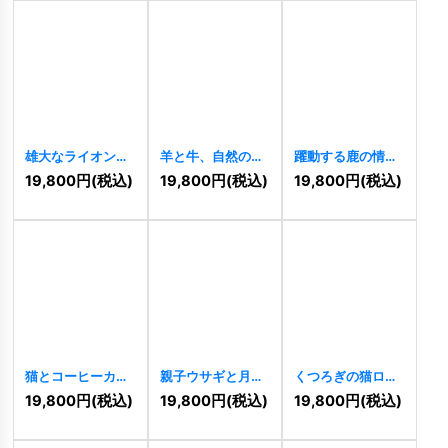
雄大なライオンの
羊と牛、自然の調
躍動する鹿の情熱
ロゴ
[
11111
]
和を象徴する円形
と流動のロゴ
19,800
円
(税込)
19,800
円
(税込)
19,800
円
(税込)
ロゴ
[
11110
]
[
11074
]
猫とコーヒーカッ
親子ウサギと月の
くつろぎの猫ロゴ
プのロゴ
[
11071
]
絆ロゴ
[
11072
]
[
11055
]
19,800
円
(税込)
19,800
円
(税込)
19,800
円
(税込)