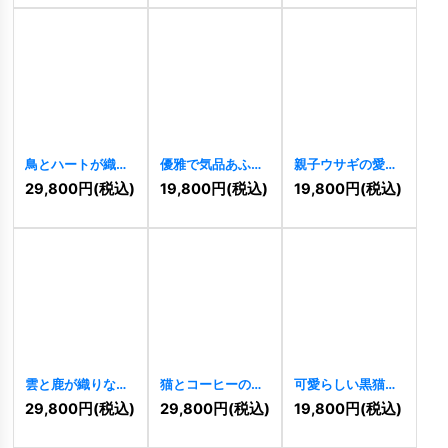
鳥とハートが織り
優雅で気品あふれ
親子ウサギの愛ら
なす安らぎのライ
る鹿のオーガニッ
しい絆ロゴ
29,800
円
(税込)
19,800
円
(税込)
19,800
円
(税込)
ンアートロゴ
クロゴ
[
11172
]
[
11146
]
[
11173
]
雲と鹿が織りなす
猫とコーヒーの癒
可愛らしい黒猫の
優雅な自然派ロゴ
しロゴ
[
11123
]
ロゴ
[
11121
]
29,800
円
(税込)
29,800
円
(税込)
19,800
円
(税込)
[
11128
]