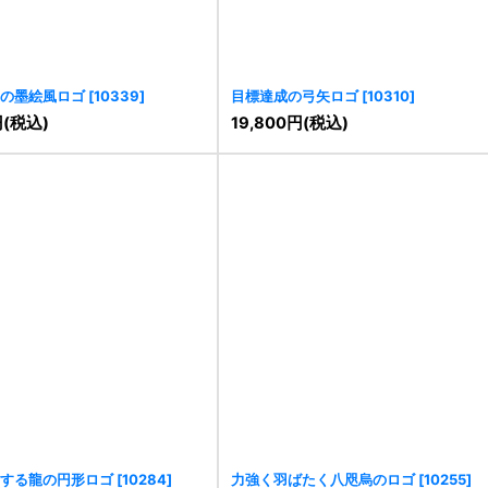
の墨絵風ロゴ
[
10339
]
目標達成の弓矢ロゴ
[
10310
]
円
(税込)
19,800
円
(税込)
する龍の円形ロゴ
[
10284
]
力強く羽ばたく八咫烏のロゴ
[
10255
]