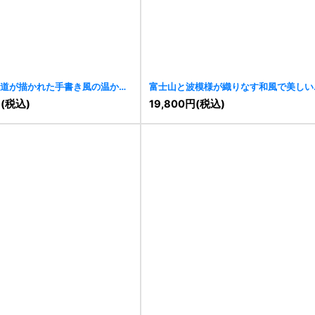
道が描かれた手書き風の温かみ
富士山と波模様が織りなす和風で美しい
11403
]
ゴ
[
11391
]
円
(税込)
19,800
円
(税込)