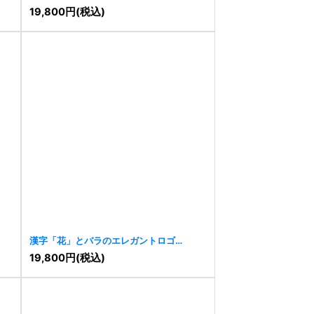
19,800
円
(税込)
漢字「花」とバラのエレガントロゴ
[
10039
]
19,800
円
(税込)