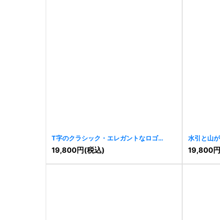
T字のクラシック・エレガントなロゴ
水引と山が
[
11236
]
[
11233
]
19,800
円
(税込)
19,800