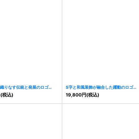
織りなす伝統と発展のロゴ
S字と和風装飾が融合した躍動のロゴ
[
11198
]
円
(税込)
19,800
円
(税込)