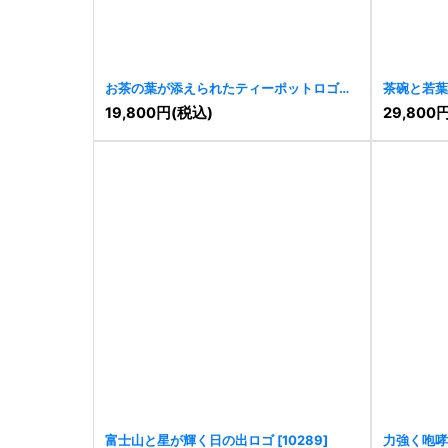
お茶の葉が添えられたティーポットロゴ
茶碗と若葉
[
10341
]
19,800
円
(税込)
29,800
富士山と星が輝く日の出ロゴ
[
10289
]
力強く咆哮