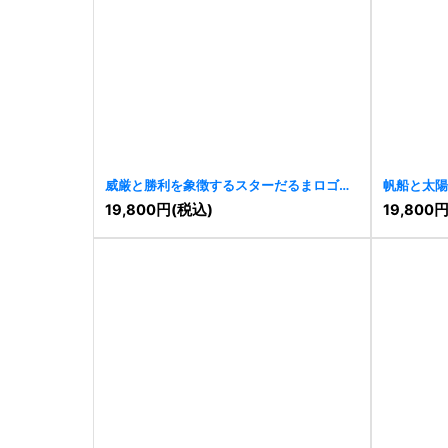
威厳と勝利を象徴するスターだるまロゴ
帆船と太陽
[
11079
]
19,800
円
(税込)
19,800