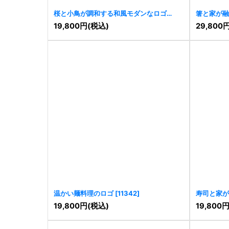
桜と小鳥が調和する和風モダンなロゴ
箸と家が融
[
11373
]
[
11351
]
19,800
円
(税込)
29,800
温かい麺料理のロゴ
[
11342
]
寿司と家が
[
11333
]
19,800
円
(税込)
19,800