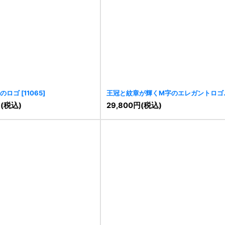
のロゴ
[
11065
]
王冠と紋章が輝くM字のエレガントロゴ
[
11028
]
円
(税込)
29,800
円
(税込)