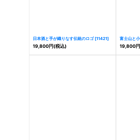
日本酒と手が織りなす伝統のロゴ
[
11421
]
富士山と小
あるロゴ
[
19,800
円
(税込)
19,800