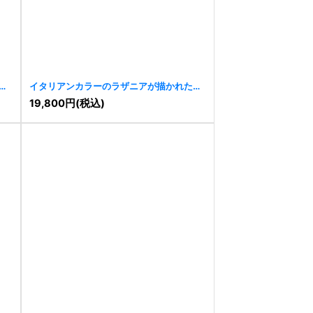
ロ
イタリアンカラーのラザニアが描かれた温
かみのあるロゴ
[
11379
]
19,800
円
(税込)