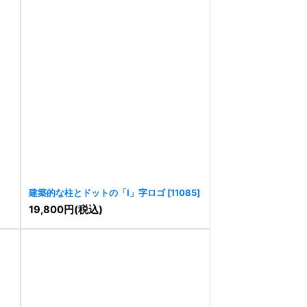
建築的な柱とドットの「I」字ロゴ
[
11085
]
19,800
円
(税込)