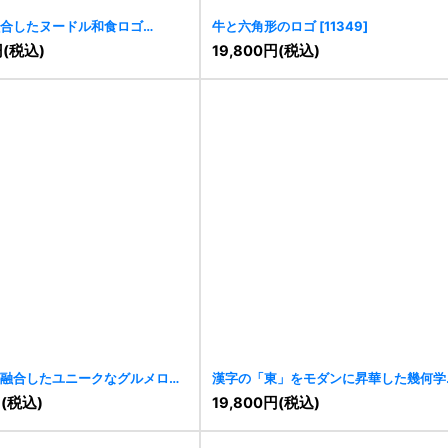
合したヌードル和食ロゴ
牛と六角形のロゴ
[
11349
]
円
(税込)
19,800
円
(税込)
融合したユニークなグルメロゴ
漢字の「東」をモダンに昇華した幾何学
ゴ
[
11305
]
円
(税込)
19,800
円
(税込)