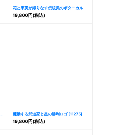
花と果実が織りなす伝統美のボタニカルロ
ゴ
[
11345
]
19,800
円
(税込)
ロ
躍動する武道家と星の勝利ロゴ
[
11275
]
19,800
円
(税込)