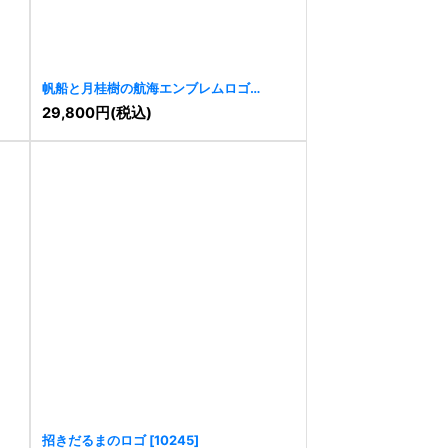
帆船と月桂樹の航海エンブレムロゴ
[
10272
]
29,800
円
(税込)
招きだるまのロゴ
[
10245
]