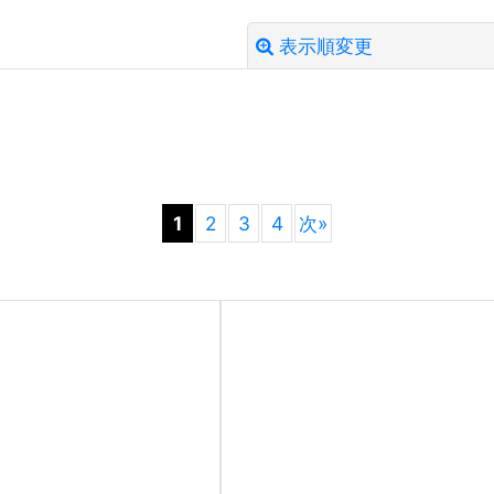
表示順変更
絞り込む
1
2
3
4
次
»