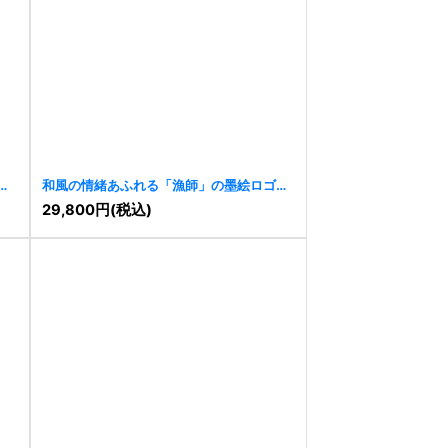
和風の情緒あふれる「漁師」の墨絵ロゴ
[
10421
]
29,800
円
(税込)