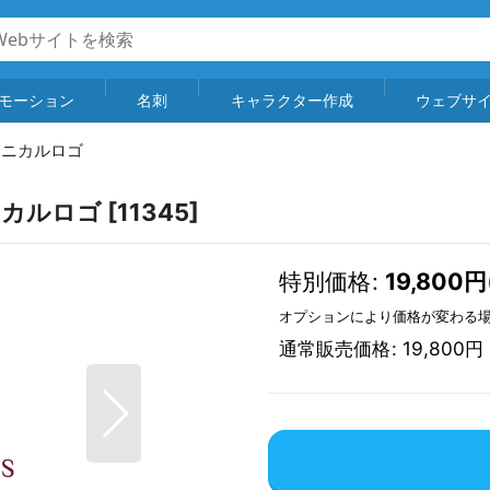
モーション
名刺
キャラクター作成
ウェブサ
タニカルロゴ
ニカルロゴ
[
11345
]
特別価格
:
19,800
円
オプションにより価格が変わる
通常販売価格
:
19,800
円