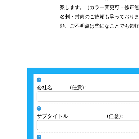
案します。（カラー変更可・修正
名刺・封筒のご依頼も承っており
頼、ご不明点は些細なことでも気
?
会社名
(任意)
:
?
サブタイトル
(任意)
:
?