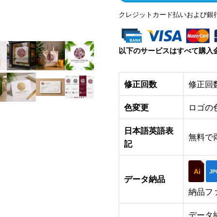
クレジットカード払いおよび銀
以下のサービスはすべて購入
修正回数
修正回
色変更
ロゴの
日本語英語表
無料で
記
Ai
JP
データ納品
納品フ
データ