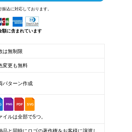
行振込に対応しております。
金額に含まれています
数は無制限
色変更も無料
両パターン作成
G
PDF
SVG
PNG
ァイルは全部で5つ。
納品と同時にロゴの著作権をお客様に譲渡し