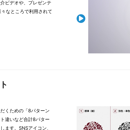
紹介ビデオや、プレゼンテ
様々なところで利用されて

ット
だくための「8パターン
ト違いなど合計8パター
します。SNSアイコン、