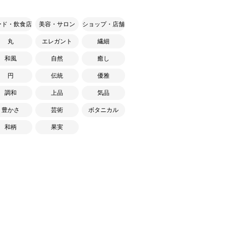
ード・飲食店
美容・サロン
ショップ・店舗
丸
エレガント
繊細
和風
自然
癒し
円
伝統
優雅
調和
上品
気品
豊かさ
芸術
ボタニカル
和柄
果実