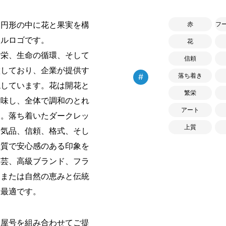
、円形の中に花と果実を構
赤
フ
カルロゴです。
花
栄、生命の循環、そして
信頼
徴しており、企業が提供す
#
落ち着き
現しています。花は開花と
繁栄
意味し、全体で調和のとれ
アート
す。落ち着いたダークレッ
上質
、気品、信頼、格式、そし
上質で安心感のある印象を
工芸、高級ブランド、フラ
、または自然の恵みと伝統
に最適です。
・屋号を組み合わせてご提