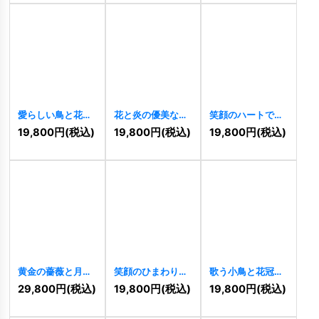
愛らしい鳥と花冠
花と炎の優美な輝
笑顔のハートで綴
のロゴ
[
11080
]
きロゴ
[
11076
]
る幸福のクローバ
19,800
円
(税込)
19,800
円
(税込)
19,800
円
(税込)
ーロゴ
[
11077
]
黄金の薔薇と月桂
笑顔のひまわりロ
歌う小鳥と花冠の
樹のエレガントロ
ゴ
[
11067
]
ハッピーロゴ
29,800
円
(税込)
19,800
円
(税込)
19,800
円
(税込)
ゴ
[
11066
]
[
11052
]