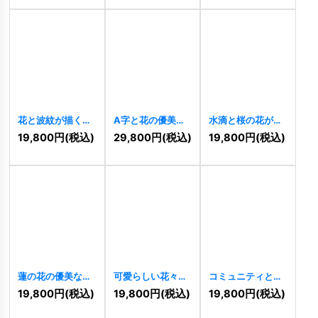
花と波紋が描く成
A字と花の優美な
水滴と桜の花が調
長と調和のロゴ
フラワーロゴ
和する癒しのロゴ
19,800
円
(税込)
29,800
円
(税込)
19,800
円
(税込)
[
11206
]
[
11156
]
[
11153
]
蓮の花の優美なロ
可愛らしい花々の
コミュニティと成
ゴ
[
11151
]
ロゴ
[
11130
]
長の葉っぱロゴ
19,800
円
(税込)
19,800
円
(税込)
19,800
円
(税込)
[
11115
]