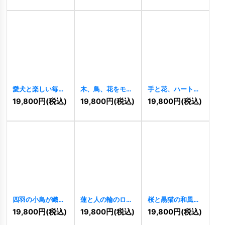
愛犬と楽しい毎日
木、鳥、花をモチ
手と花、ハートが
ロゴ
[
11285
]
ーフにしたロゴ
奏でる慈愛と癒し
19,800
円
(税込)
19,800
円
(税込)
19,800
円
(税込)
[
11283
]
のロゴ
[
11267
]
四羽の小鳥が織り
蓮と人の輪のロゴ
桜と黒猫の和風モ
なす調和のカラフ
[
11256
]
ダンロゴ
[
11213
]
19,800
円
(税込)
19,800
円
(税込)
19,800
円
(税込)
ルロゴ
[
11261
]