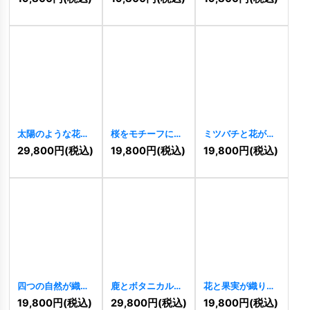
ターロゴ
[
11497
]
太陽のような花が
桜をモチーフにし
ミツバチと花が舞
ほほえむ、元気い
た美しく華やかな
うナチュラルなロ
29,800
円
(税込)
19,800
円
(税込)
19,800
円
(税込)
っぱいのキャラク
ロゴ
[
11436
]
ゴ
[
11411
]
ターロゴ
[
11451
]
四つの自然が織り
鹿とボタニカルが
花と果実が織りな
なすハッピーライ
織りなす優雅な自
す伝統美のボタニ
19,800
円
(税込)
29,800
円
(税込)
19,800
円
(税込)