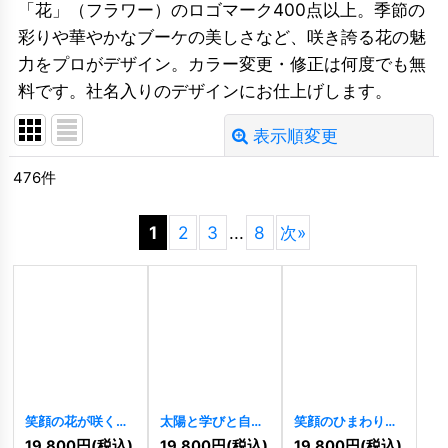
「花」（フラワー）のロゴマーク400点以上。季節の
彩りや華やかなブーケの美しさなど、咲き誇る花の魅
力をプロがデザイン。カラー変更・修正は何度でも無
料です。社名入りのデザインにお仕上げします。
表示順変更
閉じる
476
件
並び順
:
1
2
3
...
8
次
»
絞り込む
笑顔の花が咲くキ
太陽と学びと自然
笑顔のひまわりロ
ュートなキャラク
の家ロゴ
[
11455
]
ゴ
[
11457
]
19,800
円
(税込)
19,800
円
(税込)
19,800
円
(税込)