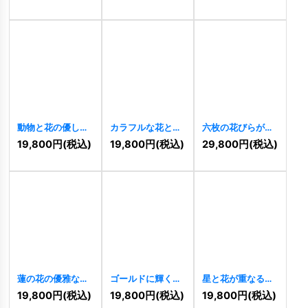
フロゴ
[
11353
]
然派ロゴ
[
11347
]
カルロゴ
[
11345
]
動物と花の優しい
カラフルな花と鳥
六枚の花びらが織
共生ロゴ
[
11341
]
のツリーロゴ
りなす調和のオー
19,800
円
(税込)
19,800
円
(税込)
29,800
円
(税込)
[
11335
]
ガニックロゴ
[
11511
]
蓮の花の優雅なグ
ゴールドに輝く花
星と花が重なるエ
ラデーションロゴ
の優雅なボタニカ
レガントなフラワ
19,800
円
(税込)
19,800
円
(税込)
19,800
円
(税込)
[
11311
]
ルロゴ
[
11312
]
ーロゴ
[
11288
]