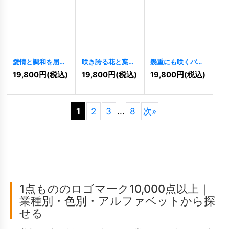
愛情と調和を届け
咲き誇る花と葉の
幾重にも咲くバラ
る、四つ葉のクロ
調和ロゴ
[
9972
]
が彩るエレガント
19,800
円
(税込)
19,800
円
(税込)
19,800
円
(税込)
ーバーのロゴ
なロゴ
[
9970
]
[
8520
]
1
2
3
...
8
次
»
1点もののロゴマーク10,000点以上｜
業種別・色別・アルファベットから探
せる