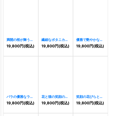
満開の桜が舞う春
繊細なボタニカル
優雅で艶やかなバ
の樹木ロゴ
フラワーの優美な
ラのグラデーショ
19,800
円
(税込)
19,800
円
(税込)
19,800
円
(税込)
[
10425
]
ロゴ
[
10418
]
ンロゴ
[
10400
]
バラの優雅なライ
花と猫の笑顔のキ
笑顔の花びらとカ
ンアートロゴ
ュートロゴ
ラフルなコミュニ
19,800
円
(税込)
19,800
円
(税込)
19,800
円
(税込)
[
10380
]
[
10372
]
ティロゴ
[
10307
]