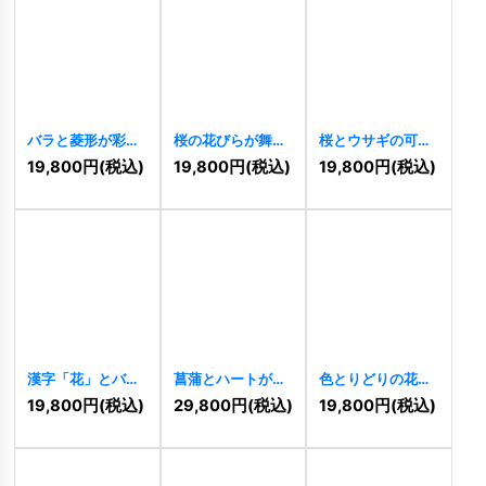
バラと菱形が彩る
桜の花びらが舞い
桜とウサギの可愛
高級感ロゴ
上がるのロゴ
らしいロゴ
19,800
円
(税込)
19,800
円
(税込)
19,800
円
(税込)
[
10991
]
[
10972
]
[
10957
]
漢字「花」とバラ
菖蒲とハートが織
色とりどりの花び
のエレガントロゴ
りなす優雅な癒し
らとつながりのロ
19,800
円
(税込)
29,800
円
(税込)
19,800
円
(税込)
[
10039
]
ロゴ
[
10023
]
ゴ
[
10012
]