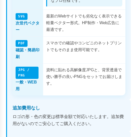
なプロ仕様です。
最新のWebサイトでも劣化なく表示できる
SVG
軽量ベクター形式。HP制作・Web広告に
次世代ベクタ
最適です。
ー
スマホでの確認やコンビニのネットプリン
PDF
トでもそのまま使用可能です。
確認・簡易印
刷
資料に貼れる高解像度JPGと、背景透過で
JPG /
PNG
使い勝手の良いPNGをセットでお届けしま
一般・WEB
す。
用
追加費用なし
ロゴの形・色の変更は標準金額で対応いたします。追加費
用がないのでご安心してご購入ください。