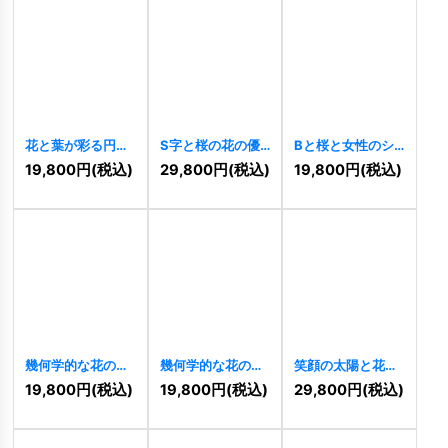
花と葉が彩る円形
S字と桜の花の優
Bと桜と女性のシ
ハウスロゴ
美なロゴ
[
10262
]
ルエットロゴ
19,800
円
(税込)
29,800
円
(税込)
19,800
円
(税込)
[
10265
]
[
10250
]
幾何学的な花のハ
幾何学的な花の優
笑顔の太陽と花の
ーモニーロゴ
美ロゴ
[
10233
]
ロゴ
[
10139
]
19,800
円
(税込)
19,800
円
(税込)
29,800
円
(税込)
[
10239
]