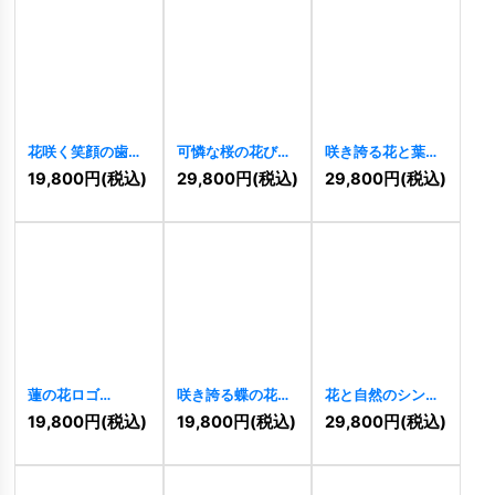
花咲く笑顔の歯の
可憐な桜の花びら
咲き誇る花と葉、
ロゴ
[
10105
]
ロゴ
[
11012
]
大地が示すのロゴ
19,800
円
(税込)
29,800
円
(税込)
29,800
円
(税込)
[
10102
]
蓮の花ロゴ
咲き誇る蝶の花ロ
花と自然のシンボ
[
10094
]
ゴ
[
10090
]
ルロゴ
[
11007
]
19,800
円
(税込)
19,800
円
(税込)
29,800
円
(税込)