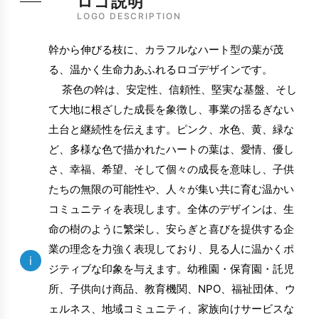
ロゴ説明
LOGO DESCRIPTION
幹から伸びる枝に、カラフルなハート型の葉が茂
る、温かく生命力あふれるロゴデザインです。
茶色の幹は、安定性、信頼性、堅実な基盤、そし
て大地に根ざした成長を象徴し、事業の揺るぎない
土台と継続性を伝えます。ピンク、水色、黄、緑な
ど、多様な色で描かれたハートの葉は、愛情、優し
さ、幸福、希望、そして個々の成長を意味し、子供
たちの無限の可能性や、人々が集い共に育む温かい
コミュニティを表現します。全体のデザインは、生
命の樹のように繁栄し、安らぎと喜びを提供する企
業の理念を力強く表現しており、見る人に温かくポ
i
ジティブな印象を与えます。幼稚園・保育園・託児
所、子供向け商品、教育機関、NPO、福祉団体、ウ
ェルネス、地域コミュニティ、家族向けサービスな