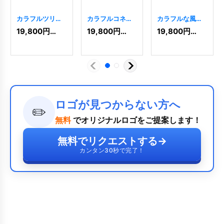
カラフルツリー
カラフルコネク
カラフルな風車
キッズロゴ
ションロゴ
ロゴカラフルな
19,800
円
(税込)
19,800
円
(税込)
19,800
円
(税込)
[
4368
]
[
5262
]
風車のロゴ
[
7396
]
ロゴが見つからない方へ
✏️
無料
でオリジナルロゴをご提案します！
無料でリクエストする
→
カンタン30秒で完了！