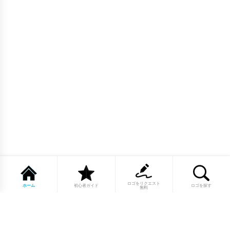
ロゴをリクエスト
ホーム
初心者ガイド
ロゴを探す
無料
1点もののロゴマーク10,000点以上｜
業種別・色別・アルファベットから探