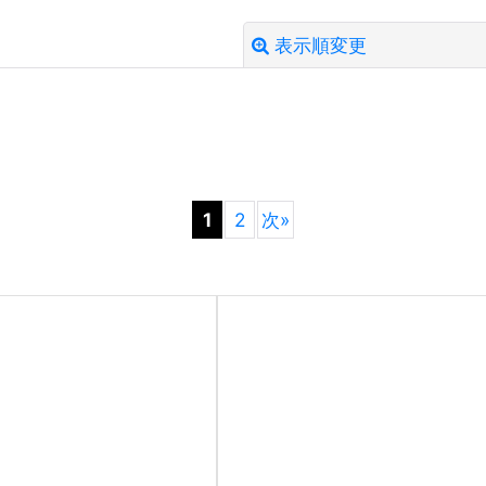
表示順変更
絞り込む
1
2
次
»