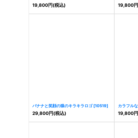
[
10799
]
19,800
円
(税込)
19,800
バナナと笑顔の猿のキラキラロゴ
[
10519
]
カラフルな
[
10502
]
29,800
円
(税込)
19,800