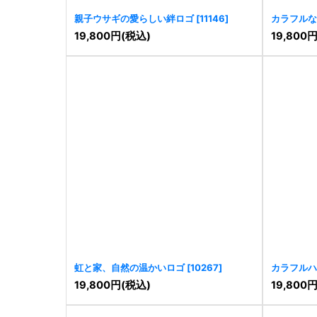
親子ウサギの愛らしい絆ロゴ
[
11146
]
カラフルな
いロゴ
[
10
19,800
円
(税込)
19,800
虹と家、自然の温かいロゴ
[
10267
]
カラフルハ
19,800
円
(税込)
19,800