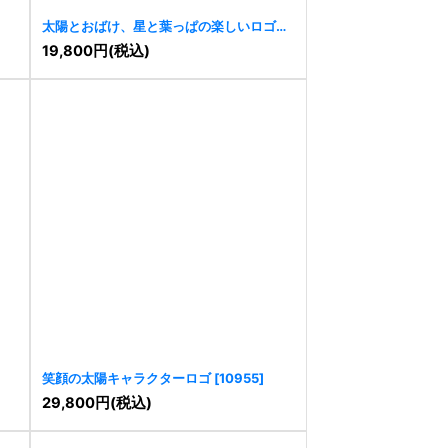
太陽とおばけ、星と葉っぱの楽しいロゴ
[
10288
]
19,800
円
(税込)
笑顔の太陽キャラクターロゴ
[
10955
]
29,800
円
(税込)