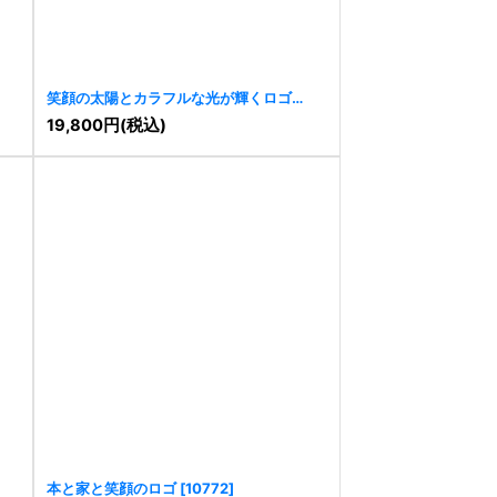
笑顔の太陽とカラフルな光が輝くロゴ
[
10895
]
19,800
円
(税込)
本と家と笑顔のロゴ
[
10772
]