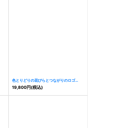
色とりどりの花びらとつながりのロゴ
[
10012
]
19,800
円
(税込)