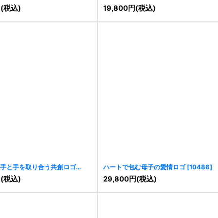
[
10778
]
円
(税込)
19,800
円
(税込)
手と手を取り合う共創ロゴ
ハートで包む母子の愛情ロゴ
[
10486
]
円
(税込)
29,800
円
(税込)