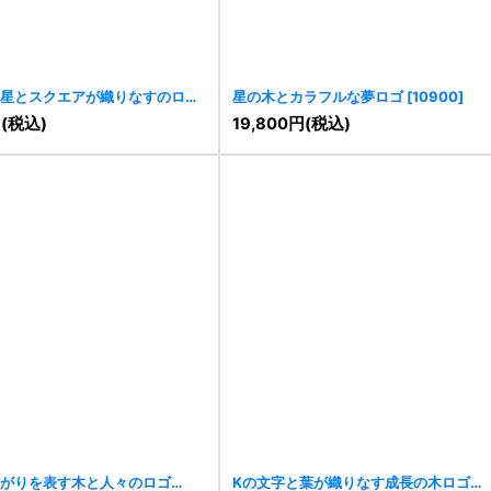
星とスクエアが織りなすのロゴ
星の木とカラフルな夢ロゴ
[
10900
]
円
(税込)
19,800
円
(税込)
がりを表す木と人々のロゴ
Kの文字と葉が織りなす成長の木ロゴ