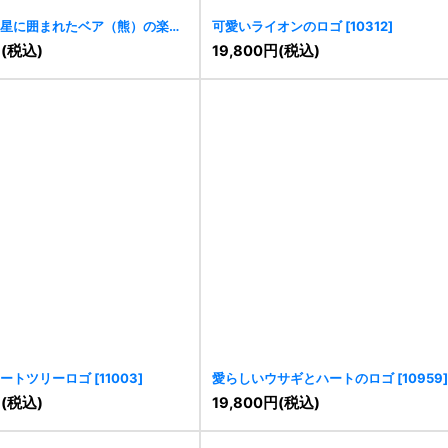
星に囲まれたベア（熊）の楽し
可愛いライオンのロゴ
[
10312
]
374
]
円
(税込)
19,800
円
(税込)
ートツリーロゴ
[
11003
]
愛らしいウサギとハートのロゴ
[
10959
]
円
(税込)
19,800
円
(税込)