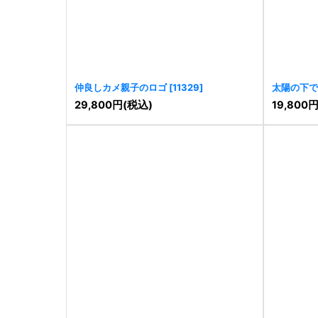
仲良しカメ親子のロゴ
[
11329
]
太陽の下で
ピーロゴ
[
29,800
円
(税込)
19,800