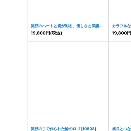
笑顔のハートと翼が彩る、優しさと保護の
カラフルな
ロゴ
[
10920
]
[
10901
]
19,800
円
(税込)
19,800
笑顔の手で作られた輪のロゴ
[
10808
]
成長とつな