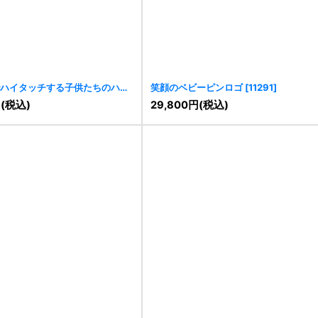
ハイタッチする子供たちのハッ
笑顔のベビーピンロゴ
[
11291
]
11293
]
円
(税込)
29,800
円
(税込)