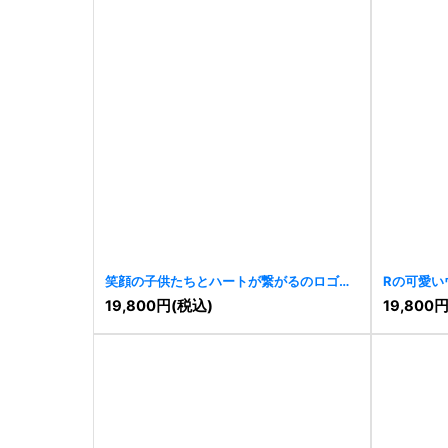
笑顔の子供たちとハートが繋がるのロゴ
Rの可愛い
[
10956
]
19,800
円
(税込)
19,800