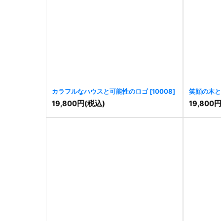
カラフルなハウスと可能性のロゴ
[
10008
]
笑顔の木と
[
10001
]
19,800
円
(税込)
19,800