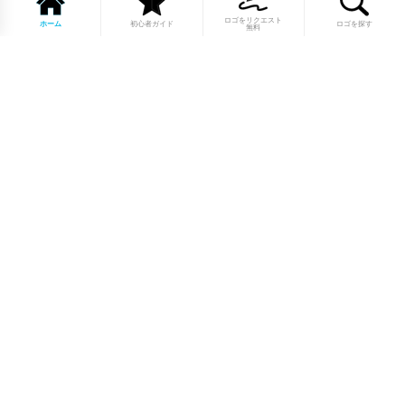
ロゴをリクエスト
ホーム
初心者ガイド
ロゴを探す
無料
1点もののロゴマーク10,000点以上｜
業種別・色別・アルファベットから探
せる
美容・医療・飲食・IT・建築など、業種別カテゴリーから貴
社の事業にぴったりのロゴをお選びいただけます。プロのデ
ザイナーが制作した高品質なロゴマークを幅広いラインナッ
プからご用意しています。
修正無制限・カラー変更無料・著作権
完全譲渡で安心
ご購入後のデザイン修正は回数無制限。ロゴカラーの変更も
無料で対応いたします。納得いくまで調整できるから、初め
てロゴ制作を依頼する方も安心してご利用いただけます。
最短当日、通常2〜3週間で納品｜お急