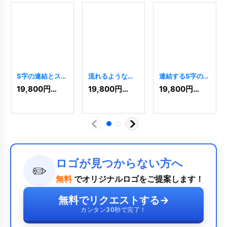
S字の連結とスピ
流れるようなW
連結するS字のダ
ードを表すロゴ
字のダイナミッ
イナミックロゴ
19,800
円
(税込)
19,800
円
(税込)
19,800
円
(税込)
[
9880
]
クロゴ
[
10229
]
[
10214
]
ロゴが見つからない方へ
✏️
無料
でオリジナルロゴをご提案します！
無料でリクエストする
→
カンタン30秒で完了！