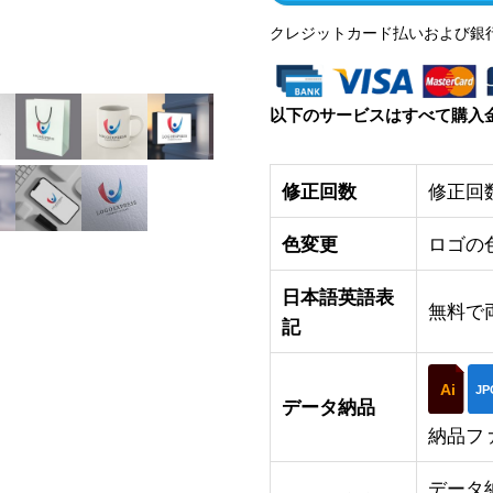
クレジットカード払いおよび銀
以下のサービスはすべて購入
修正回数
修正回
色変更
ロゴの
日本語英語表
無料で
記
Ai
JP
データ納品
納品フ
データ