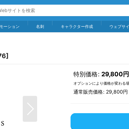
モーション
名刺
キャラクター作成
ウェブサ
76
]
特別価格
:
29,800
円
オプションにより価格が変わる
通常販売価格
:
29,800
円