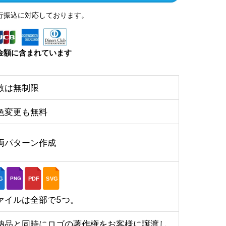
行振込に対応しております。
金額に含まれています
数は無制限
色変更も無料
両パターン作成
G
PDF
SVG
PNG
ァイルは全部で5つ。
納品と同時にロゴの著作権をお客様に譲渡し