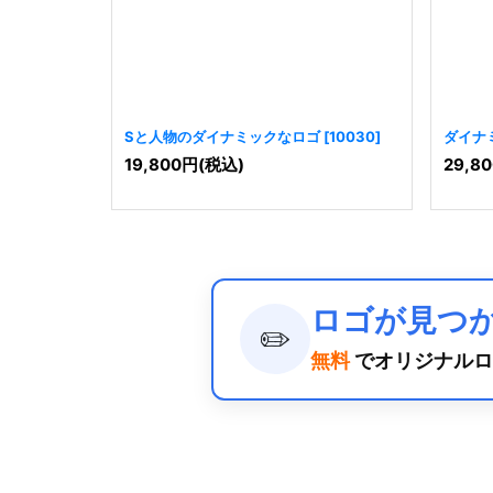
Sと人物のダイナミックなロゴ
[
10030
]
ダイナ
[
6690
19,800
円
(税込)
29,80
ロゴが見つ
✏️
無料
でオリジナルロ