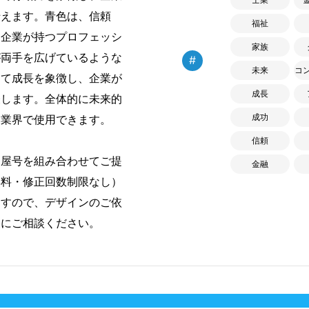
伝えます。青色は、信頼
福祉
、企業が持つプロフェッシ
家族
が両手を広げているような
#
未来
コ
して成長を象徴し、企業が
成長
表します。全体的に未来的
成功
な業界で使用できます。
信頼
・屋号を組み合わせてご提
金融
無料・修正回数制限なし）
ますので、デザインのご依
軽にご相談ください。