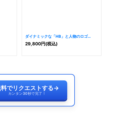
ダイナミックな「HB」と人物のロゴ
ダイナミッ
[
6729
]
29,800
円
(税込)
29,800
円
無料でリクエストする
→
カンタン30秒で完了！