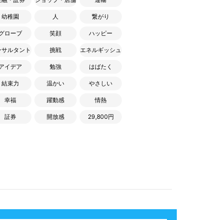
幼稚園
人
繋がり
グローブ
笑顔
ハッピー
ンサルタント
挑戦
エネルギッシュ
アイデア
勉強
はばたく
結束力
温かい
やさしい
幸福
躍動感
情熱
証券
開放感
29,800円