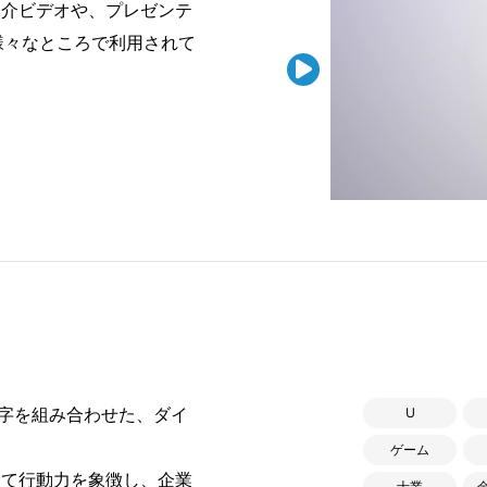
紹介ビデオや、プレゼンテ
様々なところで利用されて

字を組み合わせた、ダイ
U
。
ゲーム
て行動力を象徴し、企業
士業