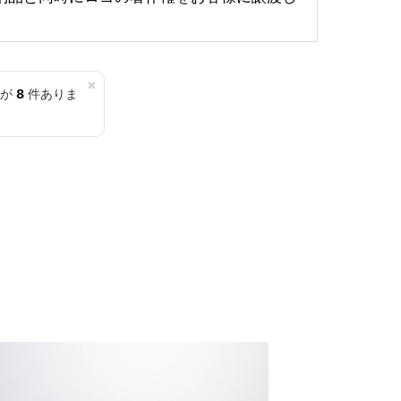
×
覧が
8
件ありま