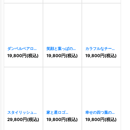
[
7773
]
ダンベルベアロゴ
笑顔と葉っぱのナ
カラフルなチーム
[
7081
]
チュラルロゴ
ワークのロゴ
19,800
円
(税込)
19,800
円
(税込)
19,800
円
(税込)
[
7007
]
[
6494
]
スタイリッシュな
家と星ロゴ
幸せの四つ葉のク
木のロゴ
[
6510
]
[
6336
]
ローバーのロゴ
29,800
円
(税込)
19,800
円
(税込)
19,800
円
(税込)
[
6145
]