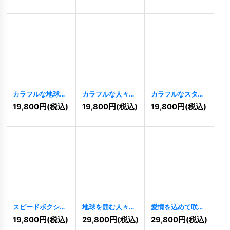
カラフルな地球の
カラフルな人々の
カラフルなスター
ロゴ
[
9198
]
連携ロゴ
[
9154
]
コミュニティロゴ
19,800
円
(税込)
19,800
円
(税込)
19,800
円
(税込)
[
9108
]
スピードボクシン
地球を囲む人々ロ
愛情を込めて咲き
ググローブのロゴ
ゴ
[
8757
]
誇るハートの花の
19,800
円
(税込)
29,800
円
(税込)
29,800
円
(税込)
[
9104
]
ロゴ
[
8703
]