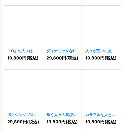
「O」の人々はロ
ダイナミックなU
人々が互いに支え
ゴをサポートして
と人物のロゴ
合いハートの形を
19,800
円
(税込)
29,800
円
(税込)
19,800
円
(税込)
います
[
8362
]
[
8176
]
形成するロゴ
[
7786
]
ボクシンググロー
輝く人々の喜びと
カラフルな人と人
ブがぶつかり合
幸せのロゴ
との繋がりロゴ
29,800
円
(税込)
19,800
円
(税込)
19,800
円
(税込)
い、輝く星のロゴ
[
7589
]
[
7523
]