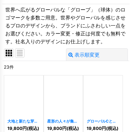
世界へ広がるグローバルな「グローブ」（球体）のロ
ゴマークを多数ご用意。世界やグローバルを感じさせ
るプロのデザインから、ブランドにふさわしい一点を
お選びください。カラー変更・修正は何度でも無料で
す。社名入りのデザインにお仕上げします。
表示順変更
閉じる
23
件
並び順
:
絞り込む
大地と新たな芽を
星形の人々が集ま
グローバルCと星
育む手と心ロゴ
るロゴ
[
9994
]
のロゴ
[
9318
]
19,800
円
(税込)
19,800
円
(税込)
19,800
円
(税込)
[
10271
]