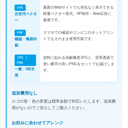
最新のWebサイトでも劣化なく表示できる
SVG
軽量ベクター形式。HP制作・Web広告に
次世代ベクタ
最適です。
ー
スマホでの確認やコンビニのネットプリン
PDF
トでもそのまま使用可能です。
確認・簡易印
刷
資料に貼れる高解像度JPGと、背景透過で
JPG /
PNG
使い勝手の良いPNGをセットでお届けしま
一般・WEB
す。
用
追加費用なし
ロゴの形・色の変更は標準金額で対応いたします。追加費
用がないのでご安心してご購入ください。
お好みに合わせてアレンジ