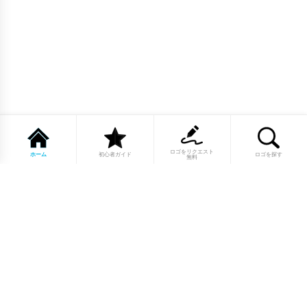
ロゴをリクエスト
ホーム
初心者ガイド
ロゴを探す
無料
1点もののロゴマーク10,000点以上｜
業種別・色別・アルファベットから探
せる
美容・医療・飲食・IT・建築など、業種別カテゴリーから貴
社の事業にぴったりのロゴをお選びいただけます。プロのデ
ザイナーが制作した高品質なロゴマークを幅広いラインナッ
プからご用意しています。