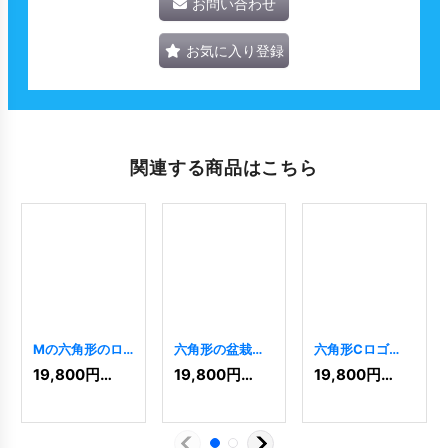
お問い合わせ
お気に入り登録
関連する商品はこちら
Mの六角形のロ
六角形の盆栽の
六角形Cロゴ
ゴ
[
2610
]
ロゴ
[
7335
]
[
3974
]
19,800
円
(税込)
19,800
円
(税込)
19,800
円
(税込)