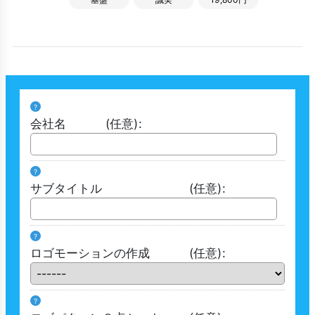
?
会社名
(任意)
:
?
サブタイトル
(任意)
:
?
ロゴモーションの作成
(任意)
:
?