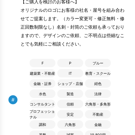
【ご購入を検討のお客様へ】
オリジナルのロゴにお客様の社名・屋号を組み合わ
せてご提案します。（カラー変更可・修正無料・修
正回数制限なし）名刺・封筒のご依頼も承っており
ますので、デザインのご依頼、ご不明点は些細なこ
とでも気軽にご相談ください。
F
P
ブルー
建築業・不動産
IT
教育・スクール
金融・証券
ショップ・店舗
紺色
水色
製造
法律
#
コンサルタント
信頼
六角形・多角形
プロフェッショ
安定
不動産
ナル
調和
六角形
金融
基盤
誠実
19,800円