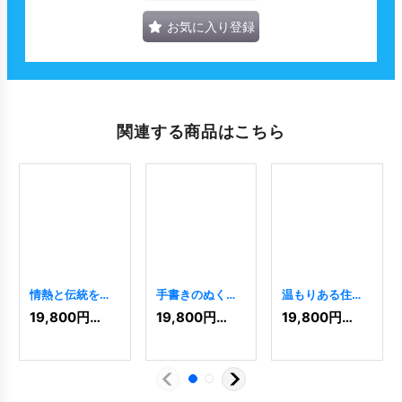
お気に入り登録
関連する商品はこちら
情熱と伝統を伝
手書きのぬくも
温もりある住宅
える、扇子のロ
りを伝える、ス
ロゴ
[
5691
]
19,800
円
(税込)
19,800
円
(税込)
19,800
円
(税込)
ゴ
[
8497
]
イカのロゴ
[
8493
]