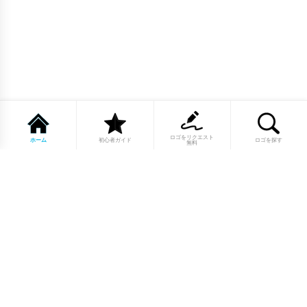
ロゴをリクエスト
ホーム
初心者ガイド
ロゴを探す
無料
1点もののロゴマーク10,000点以上｜
業種別・色別・アルファベットから探
せる
美容・医療・飲食・IT・建築など、業種別カテゴリーから貴
社の事業にぴったりのロゴをお選びいただけます。プロのデ
ザイナーが制作した高品質なロゴマークを幅広いラインナッ
プからご用意しています。