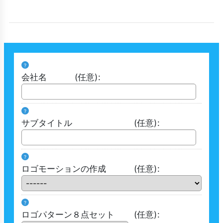
?
会社名
(任意)
:
?
サブタイトル
(任意)
:
?
ロゴモーションの作成
(任意)
:
?
ロゴパターン８点セット
(任意)
: