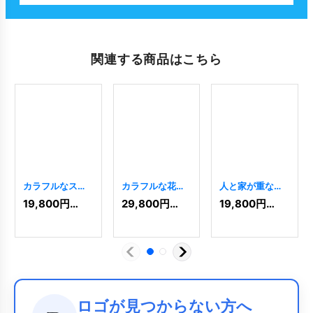
関連する商品はこちら
カラフルなスタ
カラフルな花が
人と家が重なる
ーコミュニティ
集まるロゴ
カラフルなコミ
19,800
円
(税込)
29,800
円
(税込)
19,800
円
(税込)
ロゴ
[
9108
]
[
6770
]
ュニティロゴ
[
11040
]
ロゴが見つからない方へ