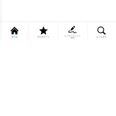
ロゴをリクエスト
ホーム
初心者ガイド
ロゴを探す
無料
1点もののロゴマーク10,000点以上｜
業種別・色別・アルファベットから探
せる
美容・医療・飲食・IT・建築など、業種別カテゴリーから貴
社の事業にぴったりのロゴをお選びいただけます。プロのデ
ザイナーが制作した高品質なロゴマークを幅広いラインナッ
プからご用意しています。
修正無制限・カラー変更無料・著作権
完全譲渡で安心