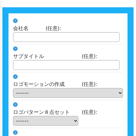
?
会社名
(任意)
:
?
サブタイトル
(任意)
:
?
ロゴモーションの作成
(任意)
:
?
ロゴパターン８点セット
(任意)
:
?