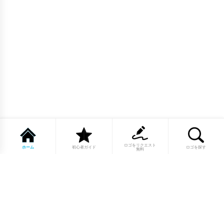
ロゴをリクエスト
ホーム
初心者ガイド
ロゴを探す
無料
1点もののロゴマーク10,000点以上｜
業種別・色別・アルファベットから探
せる
美容・医療・飲食・IT・建築など、業種別カテゴリーから貴