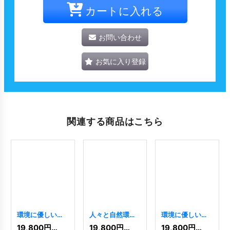
カートに入れる
お問い合わせ
お気に入り登録
関連する商品はこちら
環境に優しい木
人々と自然環境
環境に優しい不
のロゴ
[
8677
]
のロゴ
[
3298
]
動産ロゴ
[
6762
]
19,800
円
(税込)
19,800
円
(税込)
19,800
円
(税込)