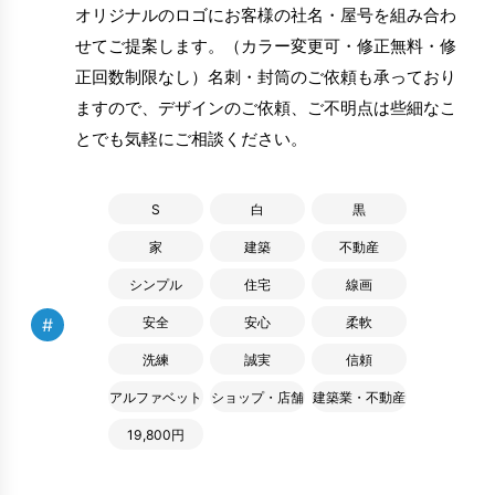
オリジナルのロゴにお客様の社名・屋号を組み合わ
せてご提案します。（カラー変更可・修正無料・修
正回数制限なし）名刺・封筒のご依頼も承っており
ますので、デザインのご依頼、ご不明点は些細なこ
とでも気軽にご相談ください。
S
白
黒
家
建築
不動産
シンプル
住宅
線画
#
安全
安心
柔軟
洗練
誠実
信頼
アルファベット
ショップ・店舗
建築業・不動産
19,800円