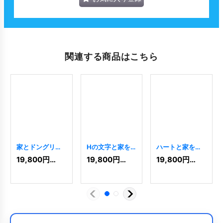
関連する商品はこちら
家とドングリを
Hの文字と家を
ハートと家を組
組み合わせたロ
組み合わせたロ
み合わせたロゴ
19,800
円
(税込)
19,800
円
(税込)
19,800
円
(税込)
ゴ
[
9268
]
ゴ
[
7749
]
[
8391
]