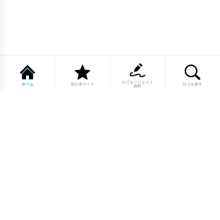
ロゴをリクエスト
ホーム
初心者ガイド
ロゴを探す
無料
1点もののロゴマーク10,000点以上｜
業種別・色別・アルファベットから探
せる
美容・医療・飲食・IT・建築など、業種別カテゴリーから貴
社の事業にぴったりのロゴをお選びいただけます。プロのデ
ザイナーが制作した高品質なロゴマークを幅広いラインナッ
プからご用意しています。
修正無制限・カラー変更無料・著作権