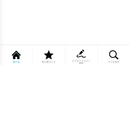
ロゴをリクエスト
ホーム
初心者ガイド
ロゴを探す
無料
1点もののロゴマーク10,000点以上｜
業種別・色別・アルファベットから探
せる
美容・医療・飲食・IT・建築など、業種別カテゴリーから貴
社の事業にぴったりのロゴをお選びいただけます。プロのデ
ザイナーが制作した高品質なロゴマークを幅広いラインナッ
プからご用意しています。