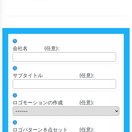
?
会社名
(任意)
:
?
サブタイトル
(任意)
:
?
ロゴモーションの作成
(任意)
:
?
ロゴパターン８点セット
(任意)
: