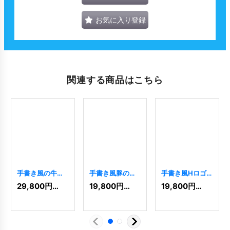
お気に入り登録
関連する商品はこちら
手書き風の牛ロ
手書き風豚のロ
手書き風Hロゴ
ゴ
[
8919
]
ゴ
[
8923
]
[
8016
]
29,800
円
(税込)
19,800
円
(税込)
19,800
円
(税込)