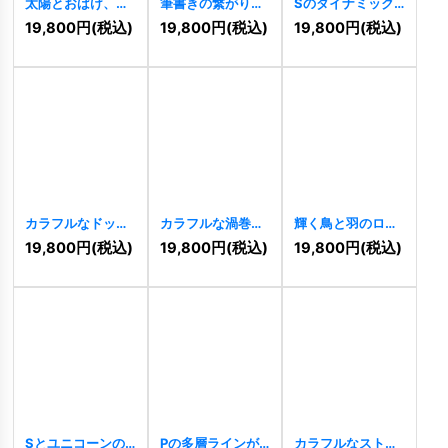
太陽とおばけ、星
筆書きの繋がりと
Sのダイナミック
と葉っぱの楽しい
無限大のロゴ
ロゴ
[
10126
]
19,800
円
(税込)
19,800
円
(税込)
19,800
円
(税込)
ロゴ
[
10288
]
[
10199
]
カラフルなドット
カラフルな渦巻き
輝く鳥と羽のロゴ
の家ロゴ
[
10122
]
のロゴ
[
10120
]
[
10996
]
19,800
円
(税込)
19,800
円
(税込)
19,800
円
(税込)
Sとユニコーンの
Pの多層ラインが
カラフルなストラ