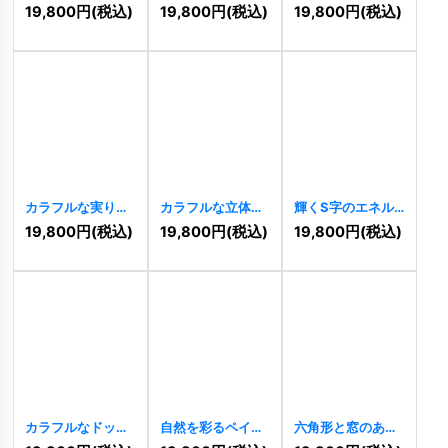
なす協力の輪ロゴ
ゴ
[
9686
]
ラフル星ロゴ
19,800
円
(税込)
19,800
円
(税込)
19,800
円
(税込)
[
9726
]
[
9687
]
カラフルな実りの
カラフルな立体キ
輝くS字のエネル
木と希望のロゴ
ューブのロゴ
ギー渦巻きロゴ
19,800
円
(税込)
19,800
円
(税込)
19,800
円
(税込)
[
9647
]
[
9619
]
[
9610
]
カラフルなドット
自然を彩るペイン
六角形と窓のある
の無限大ロゴ
トローラーロゴ
Cロゴ
[
9283
]