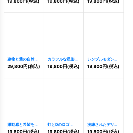
19,800
円
(税込)
19,800
円
(税込)
19,800
円
(税込)
[
9502
]
[
9354
]
建物と葉の自然共
カラフルな星形の
シンプルモダンな
生ロゴ
[
9330
]
花のロゴ
[
9216
]
Aロゴ
[
9212
]
29,800
円
(税込)
19,800
円
(税込)
19,800
円
(税込)
躍動感と希望を象
虹とDのロゴ
洗練されたデザイ
徴する「D」のロ
[
9196
]
ンで結びつくSCの
19,800
円
(税込)
19,800
円
(税込)
19,800
円
(税込)