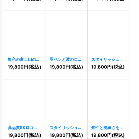
ゴ
[
9209
]
ロゴ
[
9093
]
虹色の富士山のロ
羽ペンと波のロゴ
スタイリッシュな
ゴ
[
9086
]
[
9071
]
ZS
[
9024
]
19,800
円
(税込)
19,800
円
(税込)
19,800
円
(税込)
高品質SKロゴ
スタイリッシュな
知性と洗練さを象
[
8951
]
SKロゴ
[
8947
]
徴するの狐のロゴ
19,800
円
(税込)
19,800
円
(税込)
19,800
円
(税込)
[
8885
]