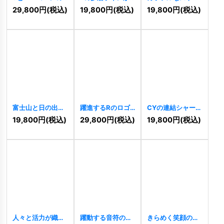
優雅なロゴ
示すのロゴ
イプのMロゴ
29,800
円
(税込)
19,800
円
(税込)
19,800
円
(税込)
[
10917
]
[
10903
]
[
10495
]
富士山と日の出を
躍進するRのロゴ
CYの連結シャープ
思わせる扇形ロゴ
[
9805
]
な未来ロゴ
19,800
円
(税込)
29,800
円
(税込)
19,800
円
(税込)
[
9857
]
[
9738
]
人々と活力が織り
躍動する音符のロ
きらめく笑顔のカ