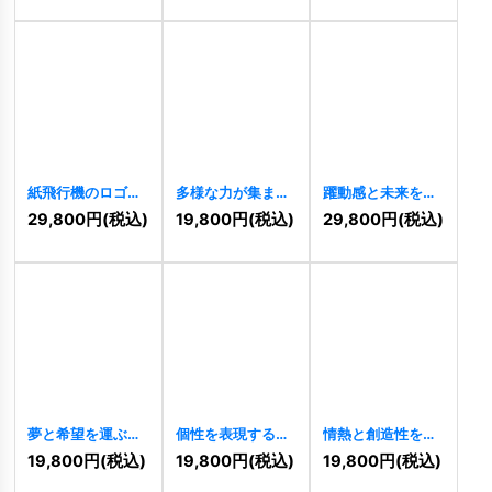
紙飛行機のロゴ
多様な力が集ま
躍動感と未来を象
[
8595
]
り、未来を創造す
徴する、Kのロゴ
29,800
円
(税込)
19,800
円
(税込)
29,800
円
(税込)
る花のロゴ
[
8516
]
[
8464
]
夢と希望を運ぶ、
個性を表現する、
情熱と創造性を表
雲と虹のロゴ
グラデーションが
す、Fのロゴ
19,800
円
(税込)
19,800
円
(税込)
19,800
円
(税込)
[
8458
]
美しいEDロゴ
[
8434
]