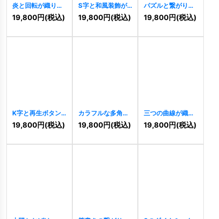
炎と回転が織りな
S字と和風装飾が
パズルと繋がりを
す躍動のエネルギ
融合した躍動のロ
表すカラフルなロ
19,800
円
(税込)
19,800
円
(税込)
19,800
円
(税込)
ーロゴ
[
11284
]
ゴ
[
11198
]
ゴ
[
11056
]
K字と再生ボタン
カラフルな多角形
三つの曲線が織り
の先進的ロゴ
鉛筆のクリエイテ
なすダイナミック
19,800
円
(税込)
19,800
円
(税込)
19,800
円
(税込)
[
10389
]
ィブロゴ
[
10327
]
な成長ロゴ
[
10297
]