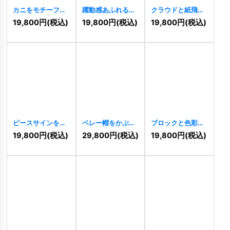
カニをモチーフに
躍動感あふれるク
クラウドと紙飛行
したシンプルでス
ジラと波のロゴ
機のWロゴ
19,800
円
(税込)
19,800
円
(税込)
19,800
円
(税込)
タイリッシュなロ
[
11465
]
[
11444
]
ゴ
[
11467
]
ピースサインをモ
ベレー帽をかぶっ
ブロックと色彩が
チーフにしたカラ
た画家のゾウのク
織りなす遊び心の
19,800
円
(税込)
29,800
円
(税込)
19,800
円
(税込)
フルなロゴ
リエイティブロゴ
ハウスロゴ
[
11363
]
[
11339
]
[
11331
]