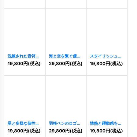
洗練された音符の
海と空を繋ぐ優雅
スタイリッシュな
ロゴ
[
8862
]
なBのロゴ
[
8834
]
曲線を描いたロゴ
19,800
円
(税込)
29,800
円
(税込)
19,800
円
(税込)
[
8704
]
星と多様な個性の
羽根ペンのロゴ
情熱と躍動感を纏
ロゴ
[
8658
]
[
8645
]
うNのロゴ
19,800
円
(税込)
29,800
円
(税込)
19,800
円
(税込)
[
8634
]