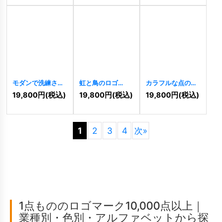
[
8446
]
モダンで洗練され
虹と鳥のロゴ
カラフルな点のロ
たSのロゴ
[
8429
]
[
8413
]
ゴ
[
8246
]
19,800
円
(税込)
19,800
円
(税込)
19,800
円
(税込)
1
2
3
4
次
»
1点もののロゴマーク10,000点以上｜
業種別・色別・アルファベットから探