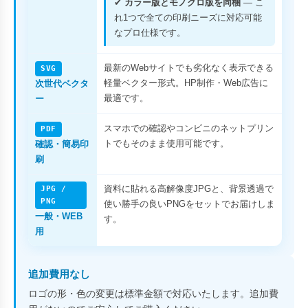
✔
カラー版とモノクロ版を同梱
— こ
れ1つで全ての印刷ニーズに対応可能
なプロ仕様です。
最新のWebサイトでも劣化なく表示できる
SVG
軽量ベクター形式。HP制作・Web広告に
次世代ベクタ
最適です。
ー
スマホでの確認やコンビニのネットプリン
PDF
トでもそのまま使用可能です。
確認・簡易印
刷
資料に貼れる高解像度JPGと、背景透過で
JPG /
PNG
使い勝手の良いPNGをセットでお届けしま
一般・WEB
す。
用
追加費用なし
ロゴの形・色の変更は標準金額で対応いたします。追加費