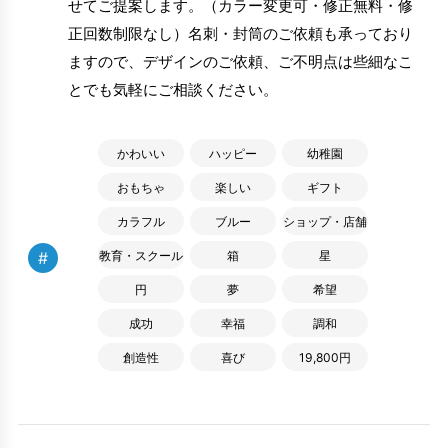
せてご提案します。（カラー変更可・修正無料・修
正回数制限なし）名刺・封筒のご依頼も承っており
ますので、デザインのご依頼、ご不明点は些細なこ
とでも気軽にご相談ください。
かわいい
ハッピー
幼稚園
おもちゃ
楽しい
ギフト
カラフル
ブルー
ショップ・店舗
#
教育・スクール
箱
星
円
夢
希望
成功
幸福
調和
創造性
喜び
19,800円