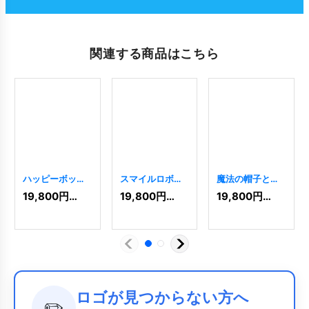
関連する商品はこちら
ハッピーボック
スマイルロボッ
魔法の帽子と星
スのロゴ
[
963
]
トボックスロゴ
のロゴ
[
1404
]
19,800
円
(税込)
19,800
円
(税込)
19,800
円
(税込)
[
5361
]
ロゴが見つからない方へ
✏️