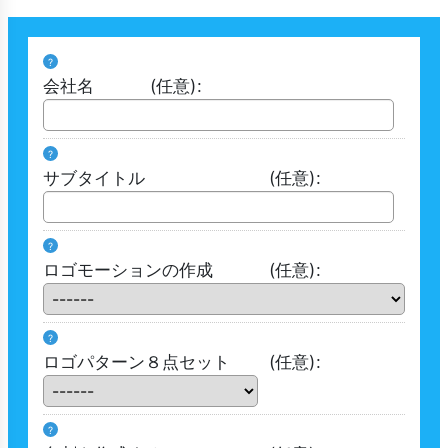
?
会社名
(任意)
:
?
サブタイトル
(任意)
:
?
ロゴモーションの作成
(任意)
:
?
ロゴパターン８点セット
(任意)
:
?