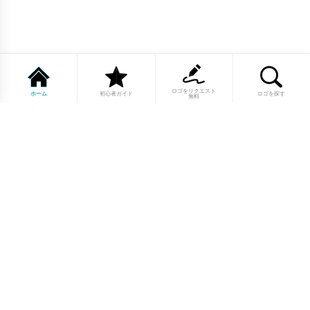
ロゴをリクエスト
ホーム
初心者ガイド
ロゴを探す
無料
1点もののロゴマーク10,000点以上｜
業種別・色別・アルファベットから探
せる
美容・医療・飲食・IT・建築など、業種別カテゴリーから貴
社の事業にぴったりのロゴをお選びいただけます。プロのデ
ザイナーが制作した高品質なロゴマークを幅広いラインナッ
プからご用意しています。
修正無制限・カラー変更無料・著作権
完全譲渡で安心