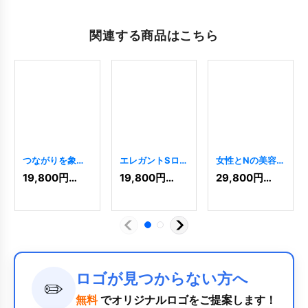
関連する商品はこちら
つながりを象徴
エレガントSロゴ
女性とNの美容
するロゴ
[
6161
]
[
6162
]
ロゴ
[
6069
]
19,800
円
(税込)
19,800
円
(税込)
29,800
円
(税込)
ロゴが見つからない方へ
✏️
無料
でオリジナルロゴをご提案します！