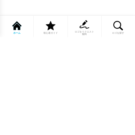
ロゴをリクエスト
ホーム
初心者ガイド
ロゴを探す
無料
1点もののロゴマーク10,000点以上｜
業種別・色別・アルファベットから探
せる
美容・医療・飲食・IT・建築など、業種別カテゴリーから貴
社の事業にぴったりのロゴをお選びいただけます。プロのデ
ザイナーが制作した高品質なロゴマークを幅広いラインナッ
プからご用意しています。
修正無制限・カラー変更無料・著作権
完全譲渡で安心
ご購入後のデザイン修正は回数無制限。ロゴカラーの変更も