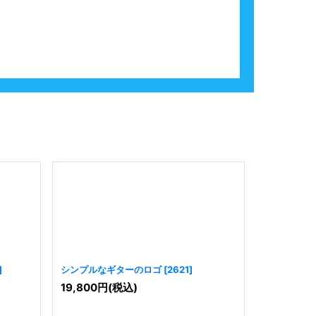
]
シンプルなギターのロゴ
[
2621
]
シンプルな
19,800
円
(税込)
19,800
円