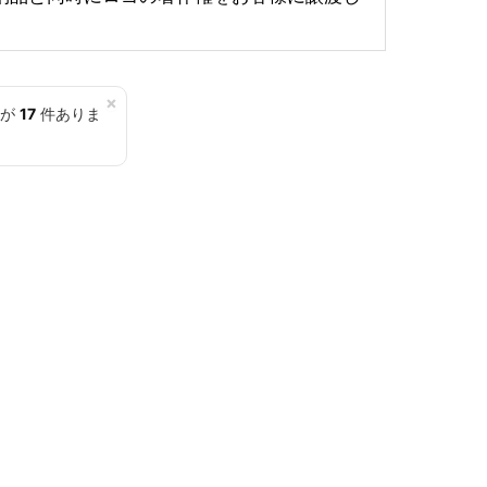
×
覧が
17
件ありま