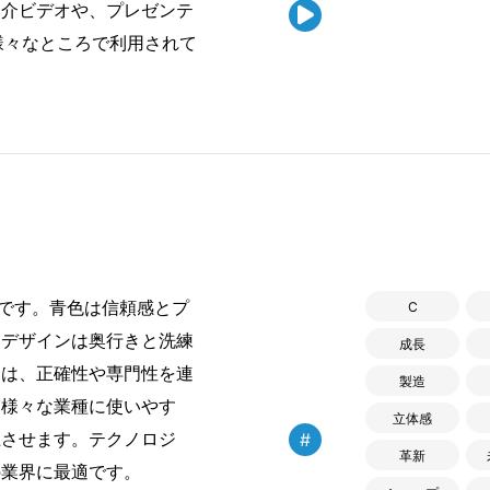
紹介ビデオや、プレゼンテ

様々なところで利用されて
です。青色は信頼感とプ
C
なデザインは奥行きと洗練
成長
ンは、正確性や専門性を連
製造
は様々な業種に使いやす
立体感
上させます。テクノロジ
#
革新
の業界に最適です。