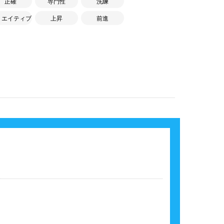
正確
専門性
洗練
リエイティブ
上昇
前進