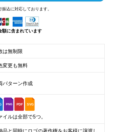
行振込に対応しております。
金額に含まれています
数は無制限
色変更も無料
両パターン作成
G
PDF
SVG
PNG
ァイルは全部で5つ。
納品と同時にロゴの著作権をお客様に譲渡し