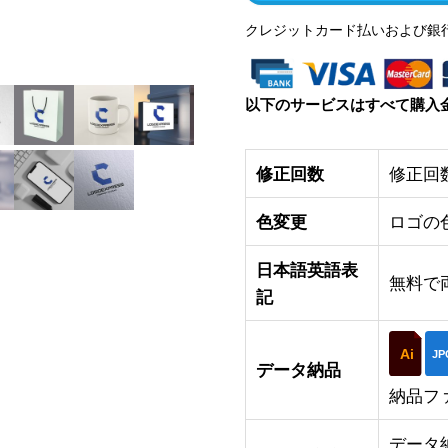
クレジットカード払いおよび銀
以下のサービスはすべて購入
修正回数
修正回
色変更
ロゴの
日本語英語表
無料で
記
Ai
JP
データ納品
納品フ
データ