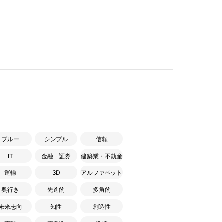
ブルー
シンプル
信頼
IT
金融・証券
建築業・不動産
運輸
3D
アルファベット
奥行き
先進的
多角的
未来志向
知性
創造性