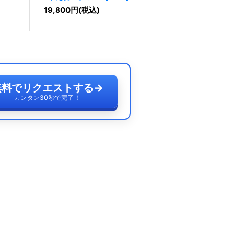
[
10089
]
19,800
円
(税込)
19,800
円
無料でリクエストする
→
カンタン30秒で完了！