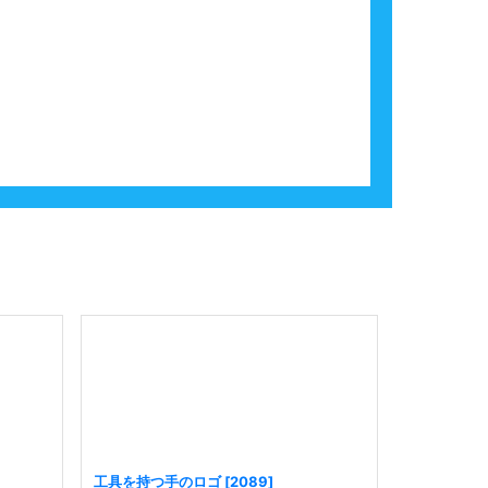
工具を持つ手のロゴ
[
2089
]
翼を持つ獅