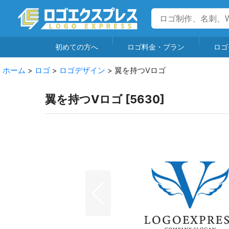
初めての方へ
ロゴ料金・プラン
ロゴ
ホーム
>
ロゴ
>
ロゴデザイン
>
翼を持つVロゴ
翼を持つVロゴ
[
5630
]