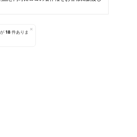
×
覧が
18
件ありま