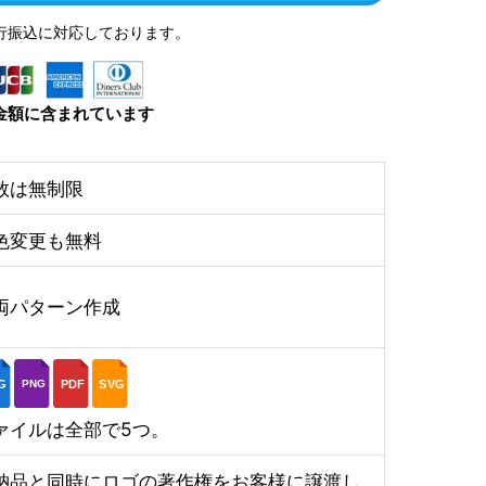
行振込に対応しております。
金額に含まれています
数は無制限
色変更も無料
両パターン作成
G
PDF
SVG
PNG
ァイルは全部で5つ。
納品と同時にロゴの著作権をお客様に譲渡し