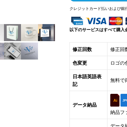
クレジットカード払いおよび銀
以下のサービスはすべて購入
修正回数
修正回
色変更
ロゴの
日本語英語表
無料で
記
Ai
JP
データ納品
納品フ
データ