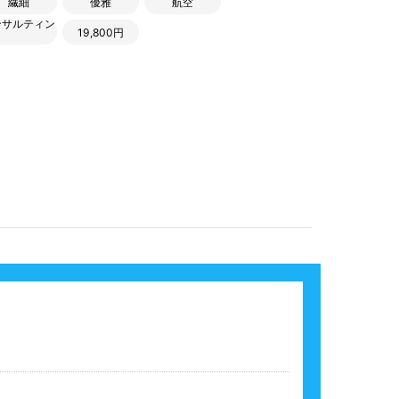
繊細
優雅
航空
ンサルティン
19,800円